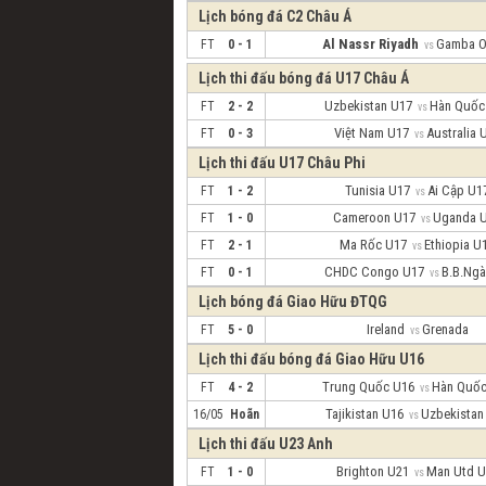
Lịch bóng đá C2 Châu Á
Al Nassr Riyadh
Gamba 
FT
0 - 1
vs
Lịch thi đấu bóng đá U17 Châu Á
Uzbekistan U17
Hàn Quố
FT
2 - 2
vs
Việt Nam U17
Australia
FT
0 - 3
vs
Lịch thi đấu U17 Châu Phi
Tunisia U17
Ai Cập U
FT
1 - 2
vs
Cameroon U17
Uganda 
FT
1 - 0
vs
Ma Rốc U17
Ethiopia 
FT
2 - 1
vs
CHDC Congo U17
B.B.Ng
FT
0 - 1
vs
Lịch bóng đá Giao Hữu ĐTQG
Ireland
Grenada
FT
5 - 0
vs
Lịch thi đấu bóng đá Giao Hữu U16
Trung Quốc U16
Hàn Quố
FT
4 - 2
vs
Tajikistan U16
Uzbekista
16/05
Hoãn
vs
Lịch thi đấu U23 Anh
Brighton U21
Man Utd 
FT
1 - 0
vs