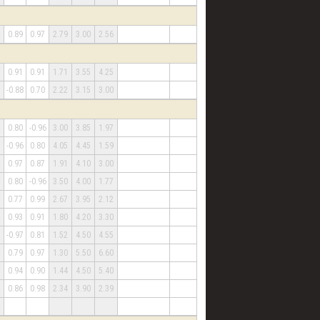
0.89
0.97
2.79
3.00
2.56
0.91
0.91
1.71
3.55
4.25
-0.88
0.70
2.22
3.15
3.00
0.80
-0.96
3.00
3.85
1.97
-0.96
0.80
4.05
4.45
1.59
0.97
0.87
1.91
4.10
3.00
0.80
-0.96
3.50
4.00
1.77
0.77
0.99
2.67
3.95
2.12
0.93
0.91
1.80
4.20
3.30
-0.97
0.81
1.52
4.50
4.55
0.79
0.97
1.30
5.50
6.60
0.94
0.90
1.44
4.50
5.40
0.86
0.98
2.34
3.90
2.39