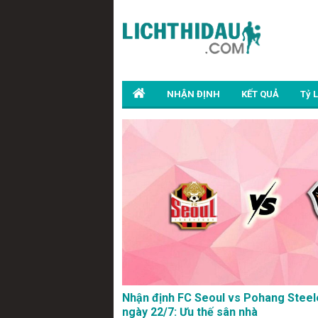
NHẬN ĐỊNH
KẾT QUẢ
Tỷ 
Nhận định FC Seoul vs Pohang Steel
ngày 22/7: Ưu thế sân nhà