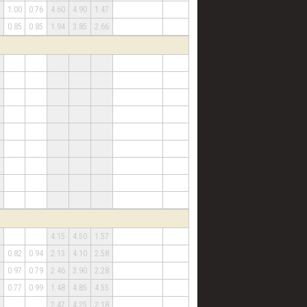
1.00
0.76
4.60
4.90
1.47
0.85
0.85
1.94
3.85
2.66
4.15
4.50
1.57
0.82
0.94
2.13
4.10
2.58
0.97
0.79
2.46
3.90
2.28
0.77
0.99
1.48
4.85
4.55
2.47
4.25
2.18