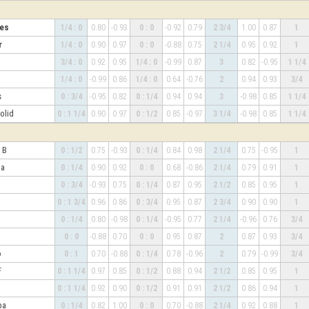
es
1/4 : 0
0.80
-0.93
0 : 0
-0.92
0.79
2 3/4
1.00
0.87
1
r
1/4 : 0
0.90
0.97
0 : 0
-0.88
0.75
2 1/4
0.95
0.92
1
3/4 : 0
0.92
0.95
1/4 : 0
-0.99
0.87
3
0.82
-0.95
1 1/4
F
1/4 : 0
-0.99
0.86
1/4 : 0
0.64
-0.76
2
0.94
0.93
3/4
as
0 : 3/4
-0.95
0.82
0 : 1/4
0.94
0.94
3
-0.98
0.85
1 1/4
dolid
0 : 1 1/4
0.90
0.97
0 : 1/2
0.85
-0.97
3 1/4
-0.98
0.85
1 1/4
d B
0 : 1/2
0.75
-0.93
0 : 1/4
0.84
0.98
2 1/4
0.75
-0.95
1
ona
0 : 1/4
0.90
0.92
0 : 0
0.68
-0.86
2 1/4
0.79
0.91
1
F
0 : 3/4
-0.93
0.75
0 : 1/4
0.87
0.95
2 1/2
0.85
0.95
1
0 : 1 3/4
0.96
0.86
0 : 3/4
0.95
0.87
2 3/4
0.90
0.90
1
0 : 1/4
0.80
-0.98
0 : 1/4
-0.95
0.77
2 1/4
-0.96
0.76
3/4
a
0 : 0
-0.88
0.70
0 : 0
0.95
0.87
2
0.87
0.93
3/4
no
0 : 1
0.70
-0.88
0 : 1/4
0.78
-0.96
2
0.79
-0.99
3/4
CF
0 : 1 1/4
0.97
0.85
0 : 1/2
0.88
0.94
2 1/2
0.85
0.95
1
0 : 1 1/4
0.92
0.90
0 : 1/2
0.91
0.91
2 1/2
0.86
0.94
1
opa
0 : 1/4
0.82
1.00
0 : 0
0.70
-0.88
2 1/4
0.92
0.88
1