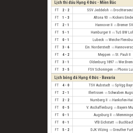
Lịch thi đấu Hạng 4 Đức - Miền Bắc
SSV Jeddeloh
Drochtersen
FT
2 - 2
vs
Altona 93
Kickers Emd
FT
1 - 3
vs
Hannover II
Bremer S
FT
2 - 1
vs
Hamburger II
TuS BW L
FT
5 - 1
vs
Lubeck
Weiche Flensb
FT
0 - 1
vs
Ein. Norderstedt
Hannovers
FT
3 - 6
vs
Meppen
St. Pauli II
FT
4 - 2
vs
Oldenburg 1897
Wer.Brem
FT
3 - 1
vs
FSV Schoningen
Phonix L
FT
3 - 5
vs
Lịch bóng đá Hạng 4 Đức - Bavaria
TSV Aubstadt
SpVgg Bay
FT
4 - 0
vs
Illertissen
Schwaben Aug
FT
2 - 1
vs
Nurnberg II
Hankofen-Hai
FT
2 - 2
vs
V. Aschaffenburg
Bayern Mu
FT
0 - 5
vs
Augsburg II
Memming
FT
0 - 1
vs
VfB Eichstatt
Buchba
FT
0 - 1
vs
DJK Vilzing
Greuther Fur
FT
5 - 2
vs