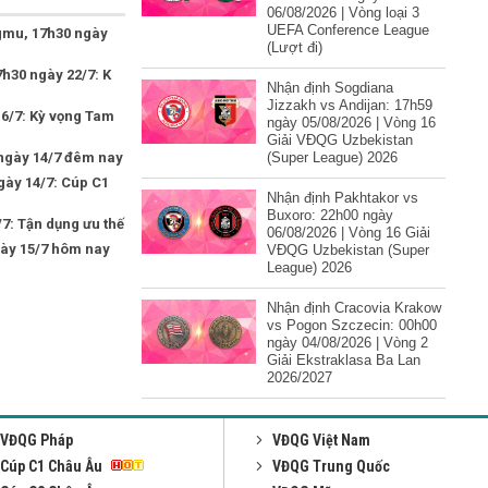
06/08/2026 | Vòng loại 3
UEFA Conference League
gmu, 17h30 ngày
(Lượt đi)
h30 ngày 22/7: K
Nhận định Sogdiana
Jizzakh vs Andijan: 17h59
16/7: Kỳ vọng Tam
ngày 05/08/2026 | Vòng 16
Giải VĐQG Uzbekistan
 ngày 14/7 đêm nay
(Super League) 2026
ngày 14/7: Cúp C1
Nhận định Pakhtakor vs
Buxoro: 22h00 ngày
7: Tận dụng ưu thế
06/08/2026 | Vòng 16 Giải
gày 15/7 hôm nay
VĐQG Uzbekistan (Super
League) 2026
Nhận định Cracovia Krakow
vs Pogon Szczecin: 00h00
ngày 04/08/2026 | Vòng 2
Giải Ekstraklasa Ba Lan
2026/2027
VĐQG Pháp
VĐQG Việt Nam
Cúp C1 Châu Âu
VĐQG Trung Quốc