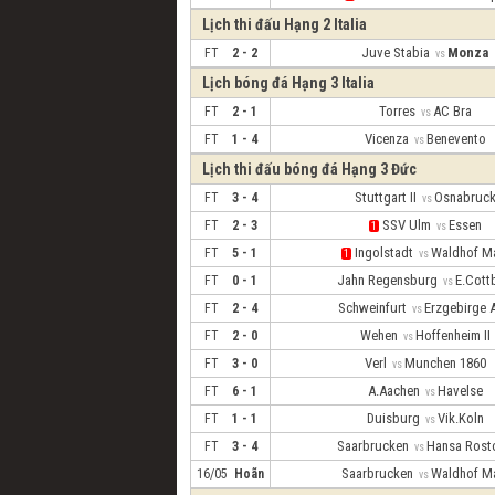
Lịch thi đấu Hạng 2 Italia
Juve Stabia
Monza
FT
2 - 2
vs
Lịch bóng đá Hạng 3 Italia
Torres
AC Bra
FT
2 - 1
vs
Vicenza
Benevento
FT
1 - 4
vs
Lịch thi đấu bóng đá Hạng 3 Đức
Stuttgart II
Osnabruc
FT
3 - 4
vs
SSV Ulm
Essen
FT
2 - 3
1
vs
Ingolstadt
Waldhof M
FT
5 - 1
1
vs
Jahn Regensburg
E.Cot
FT
0 - 1
vs
Schweinfurt
Erzgebirge
FT
2 - 4
vs
Wehen
Hoffenheim I
FT
2 - 0
vs
Verl
Munchen 1860
FT
3 - 0
vs
A.Aachen
Havelse
FT
6 - 1
vs
Duisburg
Vik.Koln
FT
1 - 1
vs
Saarbrucken
Hansa Ros
FT
3 - 4
vs
Saarbrucken
Waldhof M
16/05
Hoãn
vs