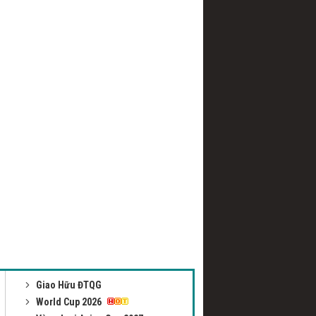
Giao Hữu ĐTQG
World Cup 2026