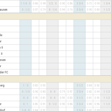
r
1 1/4 : 0
0.86
0.98
1/2 : 0
0.90
0.86
3 3/4
0.75
-0.93
1 3/4
hausen
0 : 1/2
0.97
0.79
0 : 1/4
0.94
0.76
3 3/4
0.90
0.80
1 1/2
lde
er
n II
 II
ussen
er
lder FC
berg
1 : 0
0.83
0.93
3 1/2
0.84
0.92
0 : 1/4
0.96
0.80
0 : 0
0.79
0.97
3 3/4
0.82
0.94
1 1/2
g
0 : 0
0.95
0.81
0 : 0
0.93
0.83
3 1/2
0.81
0.95
1 1/2
er
0 : 1
0.85
0.91
0 : 1/2
0.90
0.86
3 3/4
0.80
0.96
1 1/2
ldorf
1/4 : 0
0.84
0.92
3 3/4
0.65
-0.89