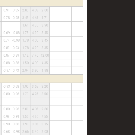
0.91
0.85
2.83
4.05
2.00
0.78
0.98
3.45
4.45
1.71
1.61
4.50
3.90
0.69
-0.88
1.75
4.20
3.45
0.74
-0.98
1.78
4.00
3.45
0.83
0.93
1.78
4.20
3.35
0.87
0.89
1.12
7.70
12.00
0.88
0.88
1.50
4.90
4.35
-0.97
0.73
2.94
3.90
1.98
-0.93
0.68
1.95
3.65
3.20
0.80
0.96
1.73
4.25
3.50
0.80
0.96
2.01
4.05
2.80
0.93
0.89
1.55
4.20
4.55
0.90
0.86
1.91
3.85
3.15
0.68
-0.98
2.66
3.40
2.08