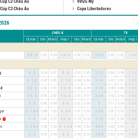
Cúp C2 Châu Âu
VĐQG Mỹ
Cúp C3 Châu Âu
Copa Libertadores
2026
CHÂU Á
TX
Cả trận
Chủ
Khách
Hiệp 1
Chủ
Khách
Cả trận
Chủ
Khách
Hiệp 1
3/4 : 0
0.87
-0.99
1/4 : 0
0.96
0.92
2 3/4
0.95
0.93
1 1/4
g
0 : 0
-0.99
0.87
0 : 0
-0.97
0.85
3 1/2
0.84
-0.96
1 1/2
z
0 : 1/2
-0.97
0.85
0 : 1/4
-0.98
0.86
3 1/4
0.92
0.97
1 1/2
nd
1/2 : 0
0.85
-0.97
1/4 : 0
0.84
-0.96
3 1/2
-0.98
0.86
1 1/2
t
1/2 : 0
-0.95
0.83
1/4 : 0
0.91
0.97
3 3/4
0.92
0.96
1 1/2
0 : 0
0.86
-0.98
0 : 0
0.92
0.96
3
0.77
-0.89
1 1/4
ger
0 : 1 3/4
0.88
1.00
0 : 3/4
0.91
0.97
3 3/4
0.85
-0.97
1 1/2
m
1 : 0
0.85
-0.97
1/2 : 0
0.79
-0.92
3 1/2
0.90
0.98
1 1/2
1
ln
0 : 2 3/4
0.98
0.90
0 : 1 1/4
-0.96
0.84
4 3/4
0.89
0.99
2
0 : 0
0.94
0.94
0 : 0
0.94
0.94
2 3/4
0.89
0.99
1 1/4