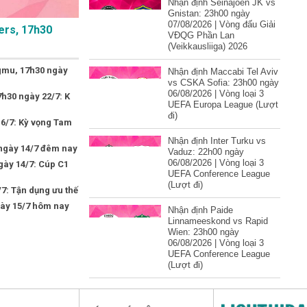
Nhận định Seinajoen JK vs
Gnistan: 23h00 ngày
07/08/2026 | Vòng đấu Giải
ers, 17h30
VĐQG Phần Lan
(Veikkausliiga) 2026
gmu, 17h30 ngày
Nhận định Maccabi Tel Aviv
vs CSKA Sofia: 23h00 ngày
06/08/2026 | Vòng loại 3
h30 ngày 22/7: K
UEFA Europa League (Lượt
đi)
16/7: Kỳ vọng Tam
Nhận định Inter Turku vs
 ngày 14/7 đêm nay
Vaduz: 22h00 ngày
06/08/2026 | Vòng loại 3
ngày 14/7: Cúp C1
UEFA Conference League
(Lượt đi)
7: Tận dụng ưu thế
gày 15/7 hôm nay
Nhận định Paide
Linnameeskond vs Rapid
Wien: 23h00 ngày
06/08/2026 | Vòng loại 3
UEFA Conference League
(Lượt đi)