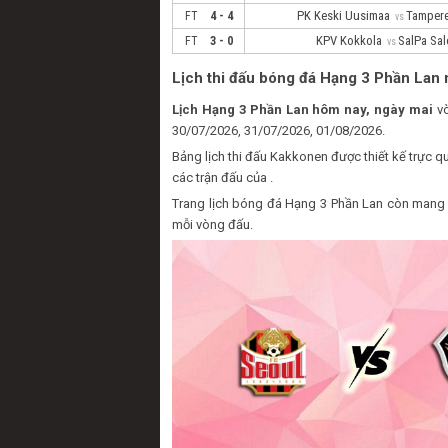
PK Keski Uusimaa
Tamper
FT
4 - 4
vs
KPV Kokkola
SalPa Sa
FT
3 - 0
vs
Lịch thi đấu bóng đá Hạng 3 Phần Lan 
Lịch Hạng 3 Phần Lan hôm nay, ngày mai
vò
30/07/2026, 31/07/2026, 01/08/2026.
Bảng lịch thi đấu Kakkonen được thiết kế trực q
các trận đấu của .
Trang lịch bóng đá Hạng 3 Phần Lan còn mang đ
mỗi vòng đấu.