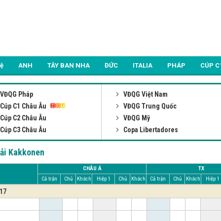
Lệ
ANH
TÂY BAN NHA
ĐỨC
ITALIA
PHÁP
CÚP C
VĐQG Pháp
VĐQG Việt Nam
Cúp C1 Châu Âu
VĐQG Trung Quốc
Cúp C2 Châu Âu
VĐQG Mỹ
Cúp C3 Châu Âu
Copa Libertadores
giải Kakkonen
CHÂU Á
TX
Cả trận
Chủ
Khách
Hiệp 1
Chủ
Khách
Cả trận
Chủ
Khách
Hiệp 1
 17
a