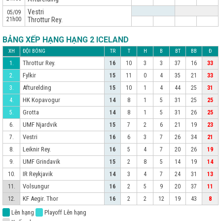
Vestri
05/09
21h00
Throttur Rey.
BẢNG XẾP HẠNG HẠNG 2 ICELAND
XH
ĐỘI BÓNG
TR
T
H
B
BT
BB
Đ
Throttur Rey.
1.
16
10
3
3
37
16
33
Fylkir
2.
15
11
0
4
35
21
33
Afturelding
3.
15
10
1
4
44
25
31
HK Kopavogur
4.
14
8
1
5
31
25
25
Grotta
5.
14
8
1
5
31
26
25
UMF Njardvik
6.
15
7
2
6
21
19
23
Vestri
7.
16
6
3
7
26
34
21
Leiknir Rey.
8.
16
5
4
7
20
26
19
UMF Grindavik
9.
15
2
8
5
14
19
14
IR Reykjavik
10.
14
3
4
7
24
31
13
Volsungur
11.
16
2
5
9
20
37
11
KF Aegir. Thor
12.
16
2
2
12
19
43
8
Lên hạng
Playoff Lên hạng