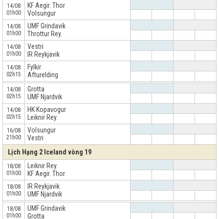
KF Aegir. Thor
14/08
01h00
Volsungur
UMF Grindavik
14/08
01h00
Throttur Rey.
Vestri
14/08
01h00
IR Reykjavik
Fylkir
14/08
02h15
Afturelding
x
Grotta
14/08
02h15
UMF Njardvik
HK Kopavogur
14/08
02h15
Leiknir Rey.
Volsungur
16/08
21h00
Vestri
Lịch Hạng 2 Iceland vòng 19
Leiknir Rey.
18/08
01h00
KF Aegir. Thor
IR Reykjavik
18/08
01h00
UMF Njardvik
x
UMF Grindavik
18/08
01h00
Grotta