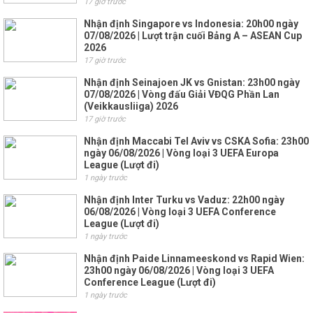
17 giờ trước
Nhận định Singapore vs Indonesia: 20h00 ngày
07/08/2026 | Lượt trận cuối Bảng A – ASEAN Cup
2026
17 giờ trước
Nhận định Seinajoen JK vs Gnistan: 23h00 ngày
07/08/2026 | Vòng đấu Giải VĐQG Phần Lan
(Veikkausliiga) 2026
17 giờ trước
Nhận định Maccabi Tel Aviv vs CSKA Sofia: 23h00
ngày 06/08/2026 | Vòng loại 3 UEFA Europa
League (Lượt đi)
1 ngày trước
Nhận định Inter Turku vs Vaduz: 22h00 ngày
06/08/2026 | Vòng loại 3 UEFA Conference
League (Lượt đi)
1 ngày trước
Nhận định Paide Linnameeskond vs Rapid Wien:
23h00 ngày 06/08/2026 | Vòng loại 3 UEFA
Conference League (Lượt đi)
1 ngày trước