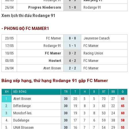
26/04
Progres Niedercorn
1 - 0
Rodange 91
Xem lịch thi đấu Rodange 91
- PHONG ĐỘ FC MAMER1
23/05
FC Mamer
0 - 0
Jeunesse Canach
17/05
Rodange 91
1 - 1
FC Mamer
10/05
FC Mamer
3 - 2
Racing Union
03/05
Hostert
4 - 2
FC Mamer
26/04
Atert Bissen
2 - 2
FC Mamer
Bảng xếp hạng, thứ hạng Rodange 91 gặp FC Mamer
XH
ĐỘI BÓNG
TR
T
H
B
BT
BB
Đ
Atert Bissen
1.
30
20
5
5
70
27
65
Differdange
2.
30
19
8
3
63
22
65
Mondorf-les.
3.
30
19
3
8
50
24
60
Dudelange
4.
30
17
7
6
59
38
58
UNA Strassen
5.
30
16
7
7
54
29
55