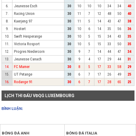
Jeunesse Esch
6.
30
10
10
10
34
34
40
Racing Union
7.
30
11
7
12
48
50
40
Kaerjeng 97
8.
30
11
5
14
43
47
38
Hostert
9.
30
10
6
14
35
56
36
Swift Hesperange
10.
30
10
5
15
34
43
35
Victoria Rosport
11.
30
10
5
15
33
50
35
Progres Niedercorn
12.
30
9
7
14
44
47
34
Jeunesse Canach
13.
30
9
4
17
29
44
31
FC Mamer
14.
30
8
5
17
33
58
29
UT Petange
15.
30
6
7
17
26
49
25
Rodange 91
16.
30
6
7
17
28
65
25
LỊCH THI ĐẤU VĐQG LUXEMBOURG
BÌNH LUẬN:
BÓNG ĐÁ ANH
BÓNG ĐÁ ITALIA