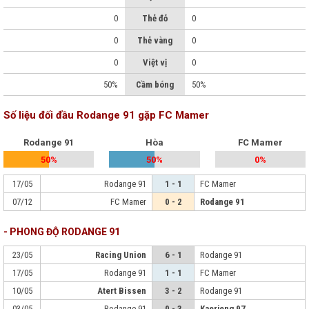
0
Thẻ đỏ
0
0
Thẻ vàng
0
0
Việt vị
0
50%
Cầm bóng
50%
Số liệu đối đầu Rodange 91 gặp FC Mamer
Rodange 91
Hòa
FC Mamer
50%
50%
0%
17/05
Rodange 91
1 - 1
FC Mamer
07/12
FC Mamer
0 - 2
Rodange 91
- PHONG ĐỘ RODANGE 91
23/05
Racing Union
6 - 1
Rodange 91
17/05
Rodange 91
1 - 1
FC Mamer
10/05
Atert Bissen
3 - 2
Rodange 91
03/05
Rodange 91
0 - 3
Kaerjeng 97