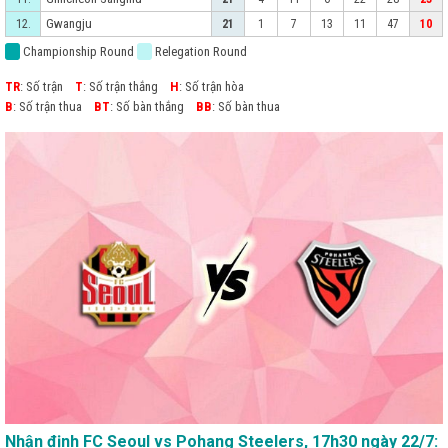
Gwangju
12.
21
1
7
13
11
47
10
Championship Round
Relegation Round
TR
: Số trận
T
: Số trận thắng
H
: Số trận hòa
B
: Số trận thua
BT
: Số bàn thắng
BB
: Số bàn thua
Nhận định FC Seoul vs Pohang Steelers, 17h30 ngày 22/7: