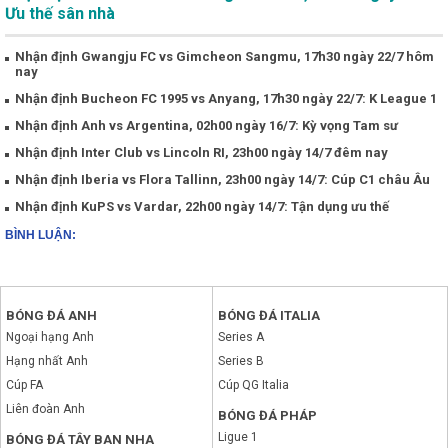
Ưu thế sân nhà
Nhận định Gwangju FC vs Gimcheon Sangmu, 17h30 ngày 22/7 hôm
nay
Nhận định Bucheon FC 1995 vs Anyang, 17h30 ngày 22/7: K League 1
Nhận định Anh vs Argentina, 02h00 ngày 16/7: Kỳ vọng Tam sư
Nhận định Inter Club vs Lincoln RI, 23h00 ngày 14/7 đêm nay
Nhận định Iberia vs Flora Tallinn, 23h00 ngày 14/7: Cúp C1 châu Âu
Nhận định KuPS vs Vardar, 22h00 ngày 14/7: Tận dụng ưu thế
BÌNH LUẬN:
BÓNG ĐÁ ANH
BÓNG ĐÁ ITALIA
Ngoại hạng Anh
Series A
Hạng nhất Anh
Series B
Cúp FA
Cúp QG Italia
Liên đoàn Anh
BÓNG ĐÁ PHÁP
Ligue 1
BÓNG ĐÁ TÂY BAN NHA