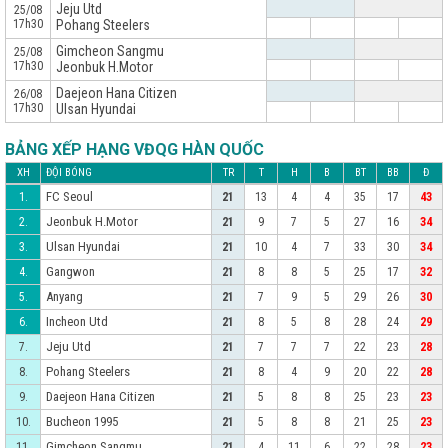
x
Jeju Utd
25/08
17h30
Pohang Steelers
Gimcheon Sangmu
25/08
17h30
Jeonbuk H.Motor
Daejeon Hana Citizen
26/08
17h30
Ulsan Hyundai
BẢNG XẾP HẠNG VĐQG HÀN QUỐC
XH
ĐỘI BÓNG
TR
T
H
B
BT
BB
Đ
FC Seoul
1.
21
13
4
4
35
17
43
Jeonbuk H.Motor
2.
21
9
7
5
27
16
34
Ulsan Hyundai
3.
21
10
4
7
33
30
34
Gangwon
4.
21
8
8
5
25
17
32
Anyang
5.
21
7
9
5
29
26
30
Incheon Utd
6.
21
8
5
8
28
24
29
Jeju Utd
7.
21
7
7
7
22
23
28
Pohang Steelers
8.
21
8
4
9
20
22
28
Daejeon Hana Citizen
9.
21
5
8
8
25
23
23
Bucheon 1995
10.
21
5
8
8
21
25
23
Gimcheon Sangmu
11.
21
4
11
6
22
28
23