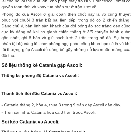
lại cho họ lợi thế quá lớn, cho phép thầy trò HLV Francesco Tomei có
quyền toan tính và xoay tua nhân sự ở trận lượt về.
Phong độ của Ascoli ở giai đoạn then chốt này là vô cùng thuyết
phục với chuỗi 3 trận bất bại liên tiếp, trong đó có 2 chiến thắng.
Đáng chú ý, bản lĩnh sân khách của đội bóng áo sọc trắng đen cũng
cực kỳ đáng nể khi họ giành chiến thắng ở 3/5 chuyến hành quân
gần nhất, ghi 8 bàn và giữ sạch lưới 2 trận trong số đó. Sự hưng
phấn tột độ cùng lối chơi phòng ngự phản công khoa học sẽ là vũ khí
tối thượng giúp Ascoli dễ dàng bẻ gãy những nỗ lực muộn màng của
đối thủ.
Số liệu thống kê Catania gặp Ascoli:
Thống kê phong độ Catania vs Ascoli:
Thành tích đối đầu Catania vs Ascoli:
- Catania thắng 2, hòa 4, thua 3 trong 9 trận gặp Ascoli gần đây.
- Trên sân nhà, Catania hòa cả 3 trận trước Ascoli.
Soi kèo Catania vs Ascoli:
Thông tin
kèo bóng đá
Catania vs Ascoli: