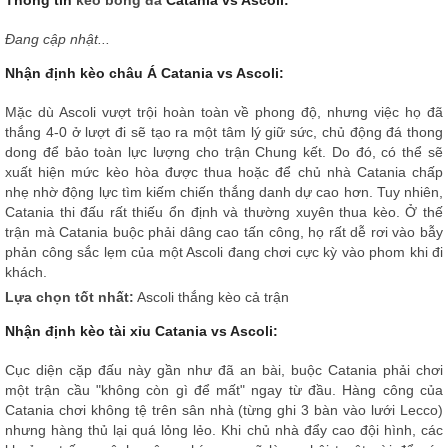
Đang cập nhật...
Nhận định kèo châu Á Catania vs Ascoli:
Mặc dù Ascoli vượt trội hoàn toàn về phong độ, nhưng việc họ đã
thắng 4-0 ở lượt đi sẽ tạo ra một tâm lý giữ sức, chủ động đá thong
dong để bảo toàn lực lượng cho trận Chung kết. Do đó, có thể sẽ
xuất hiện mức kèo hòa được thua hoặc để chủ nhà Catania chấp
nhẹ nhờ động lực tìm kiếm chiến thắng danh dự cao hơn. Tuy nhiên,
Catania thi đấu rất thiếu ổn định và thường xuyên thua kèo. Ở thế
trận mà Catania buộc phải dâng cao tấn công, họ rất dễ rơi vào bẫy
phản công sắc lẹm của một Ascoli đang chơi cực kỳ vào phom khi đi
khách.
Lựa chọn tốt nhất:
Ascoli thắng kèo cả trận
Nhận định kèo tài xỉu Catania vs Ascoli:
Cục diện cặp đấu này gần như đã an bài, buộc Catania phải chơi
một trận cầu "không còn gì để mất" ngay từ đầu. Hàng công của
Catania chơi không tệ trên sân nhà (từng ghi 3 bàn vào lưới Lecco)
nhưng hàng thủ lại quá lỏng lẻo. Khi chủ nhà đẩy cao đội hình, các