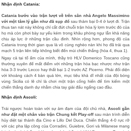
Nhận định Catania:
Catania bước vào trận lượt về trên sân nhà Angelo Massimino
với một tâm lý gần như đã sụp đổ
sau thảm bại 0-4 ở lượt đi. Trận
thua tan nát này không chỉ cắt đứt chuỗi trận hòa lỳ lợm trước đó của
họ mà còn phơi bày sự yếu kém trong khâu phòng ngự lẫn khả năng
chịu áp lực ở những trận cầu đinh. Nhìn rộng hơn, phong độ của
Catania trong thời gian qua là vô cùng nghèo nàn khi họ đã trải qua
mạch 5 trận liên tiếp không biết đến mùi chiến thắng (hòa 4, thua 1).
Ngay cả tại tổ ấm của mình, thầy trò HLV Domenico Toscano cũng
thường xuyên để mất điểm với những trận hòa bạc nhược như trận
hòa 3-3 trước Lecco hay thất bại 1-2 trước AZ Picerno. Phải đối diện
với khoảng cách 4 bàn quá lớn, mục tiêu khả dĩ nhất của đội bóng
vùng Sicilia có lẽ chỉ là chơi một trận cống hiến để tìm kiếm một
chiến thắng danh dự nhằm chia tay giải đấu ngẩng cao đầu.
Nhận định Ascoli:
Trái ngược hoàn toàn với sự ảm đạm của đội chủ nhà,
Ascoli gần
như đặt một chân vào trận Chung kết Play-off
sau màn trình diễn
hủy diệt tại thánh địa Cino e Lillo Del Duca. Chiến thắng 4-0 rực rỡ
với các pha lập công của Corradini, Guiebre, Gori và Milanese mang