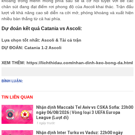
khoảng trống mênh mông phía sau sẽ là cơ hội tuyệt vời để các
chân sút đang đạt điểm rơi phong độ của Ascoli khai thác. Trận đấu
lượt về khả năng cao sẽ diễn ra cởi mở, phóng khoáng và xuất hiện
nhiều bàn thắng từ cả hai phía.
Dự đoán kết quả Catania vs Ascoli:
Lựa chọn tốt nhất: Ascoli & Tài cả trận
DỰ ĐOÁN: Catania 1-2 Ascoli
XEM THÊM:
https://lichthidau.com/nhan-dinh-keo-bong-da.html
BÌNH LUẬN:
TIN LIÊN QUAN
Nhận định Maccabi Tel Aviv vs CSKA Sofia: 23h00
ngày 06/08/2026 | Vòng loại 3 UEFA Europa
League (Lượt đi)
1 ngày trước
Nhận định Inter Turku vs Vaduz: 22h00 ngày