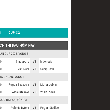
1
CÚP C2
ỊCH THI ĐẤU HÔM NAY
AN CUP 2026
, VÒNG 5
Singapore
VS
Indonesia
0
Việt Nam
VS
Campuchia
0
QG BA LAN
, VÒNG 3
Pogon Szczecin
VS
Motor Lublin
0
Wisla Krakow
VS
Wisla Plock
0
G 2 BA LAN
, VÒNG 3
Polonia Bytom
VS
Pogon Siedlce
0