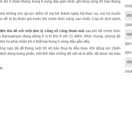
nh tới 3 chiến thắng trong 4 vòng đấu gần nhất, ghi tổng cộng 49 bàn thắng
01h3
 nhà không còn áp lực điểm số mà trở thành ngày hội thực sự, nơi họ muốn
VĐ
 để tri ân khán giả trước khi chính thức nâng cao chiếc Cúp vô địch danh
23h0
ến thủ đô với một tâm lý cũng vô cùng thoải mái
sau khi đã chính thức
HẠN
n Barseghyan đang đứng ở vị trí thứ 8 với 21 điểm. Nhìn chung, phong độ
hi họ phải nhận tới 4 thất bại trong 5 vòng đấu gần đây.
02h1
ng ngự đã để thủng lưới tới 40 bàn thua từ đầu mùa. Khi động lực chiến
02h1
địch đang hưng phấn, một thế trận chống đỡ vất vả là điều đã được dự báo
VĐ
r:
01h4