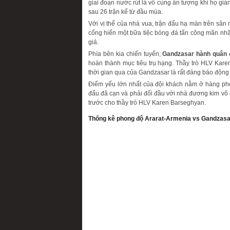
giai đoạn nước rút là vô cùng ấn tượng khi họ già
sau 26 trận kể từ đầu mùa.
Với vị thế của nhà vua, trận đấu hạ màn trên sân
cống hiến một bữa tiệc bóng đá tấn công mãn nhãn
giá.
Phía bên kia chiến tuyến,
Gandzasar hành quân đ
hoàn thành mục tiêu trụ hạng. Thầy trò HLV Kare
thời gian qua của Gandzasar là rất đáng báo động k
Điểm yếu lớn nhất của đội khách nằm ở hàng phò
đấu đã cạn và phải đối đầu với nhà đương kim vô 
trước cho thầy trò HLV Karen Barseghyan.
Thống kê phong độ Ararat-Armenia vs Gandzasa