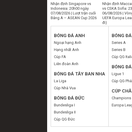
Nhận định Singapore vs
Nhận định Maccab
Indonesia: 20h00 ngày
vs CSKA Sofia: 2
07/08/2026 | Lượt trận cuối
06/08/2026 | Vòng
Bảng A – ASEAN Cup 2026
UEFA Europa Lea
đi)
BÓNG ĐÁ ANH
BÓNG ĐÁ 
Ngoại hạng Anh
Series A
Hạng nhất Anh
Series B
Cúp FA
Cúp QG Itali
Liên đoàn Anh
BÓNG ĐÁ
BÓNG ĐÁ TÂY BAN NHA
Ligue 1
La Liga
Cúp QG Phá
Cúp Nhà Vua
CÚP CHÂ
BÓNG ĐÁ ĐỨC
Champions
Bundesliga I
Europa Lea
Bundesliga II
Cúp QG Đức