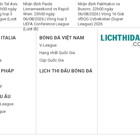
i Tel Aviv
Nhận định Paide
Nhận định Pakhtakor vs
3h00 ngày
Linnameeskond vs Rapid
Buxoro: 22h00 ngày
 loại 3
Wien: 23h00 ngày
06/08/2026 | Vòng 16 Giải
gue (Lượt
06/08/2026 | Vòng loại 3
VĐQG Uzbekistan (Super
UEFA Conference League
League) 2026
(Lượt đi)
ITALIA
BÓNG ĐÁ VIỆT NAM
V-League
Hạng nhất Quốc Gia
a
Cúp Quốc Gia
 PHÁP
LỊCH THI ĐẤU BÓNG ĐÁ
p
U ÂU
 League
gue