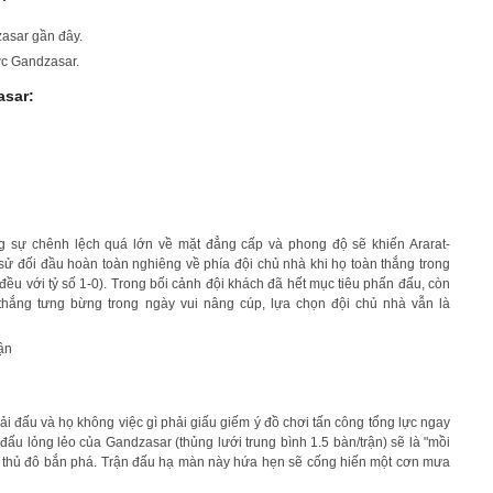
zasar gần đây.
ước Gandzasar.
asar:
 sự chênh lệch quá lớn về mặt đẳng cấp và phong độ sẽ khiến Ararat-
h sử đối đầu hoàn toàn nghiêng về phía đội chủ nhà khi họ toàn thắng trong
ều với tỷ số 1-0). Trong bối cảnh đội khách đã hết mục tiêu phấn đấu, còn
 thắng tưng bừng trong ngày vui nâng cúp, lựa chọn đội chủ nhà vẫn là
ận
i đấu và họ không việc gì phải giấu giếm ý đồ chơi tấn công tổng lực ngay
i đấu lỏng lẻo của Gandzasar (thủng lưới trung bình 1.5 bàn/trận) sẽ là "mồi
g thủ đô bắn phá. Trận đấu hạ màn này hứa hẹn sẽ cống hiến một cơn mưa