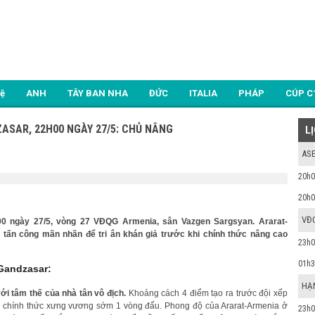
Lệ
ANH
TÂY BAN NHA
ĐỨC
ITALIA
PHÁP
CÚP C
ASAR, 22H00 NGÀY 27/5: CHỦ NÂNG
L
ASE
20h0
20h0
VĐ
0 ngày 27/5, vòng 27 VĐQG Armenia, sân Vazgen Sargsyan. Ararat-
tấn công mãn nhãn để tri ân khán giả trước khi chính thức nâng cao
23h0
01h3
 Gandzasar:
HẠN
i tâm thế của nhà tân vô địch.
Khoảng cách 4 điểm tạo ra trước đội xếp
n chính thức xưng vương sớm 1 vòng đấu. Phong độ của Ararat-Armenia ở
23h0