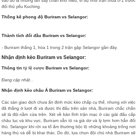
vào đó là những lần sẩy chân khó hiểu, ví dụ như trận thua 0-1 trước
đối thủ yếu Kuching.
Thống kê phong độ Buriram vs Selangor:
Thành tích đối đầu Buriram vs Selangor:
- Buriram thắng 1, hòa 1 trong 2 trận gặp Selangor gần đây.
Nhận định kèo Buriram vs Selangor:
Thông tin
tỷ lệ cược
Buriram vs Selangor:
Đang cập nhật...
Nhận định kèo châu Á Buriram vs Selangor:
Các sàn giao dịch chưa ấn định mức kèo chấp cụ thể, nhưng với việc
đã thắng ở lượt đi và được thi đấu trên sân nhà, Buriram chắc chắn
sẽ là đội nằm cửa trên. Xét về bản lĩnh trận mạc ở các giải đấu cấp
châu lục và khu vực, Buriram vẫn tỏ ra già dơ và lỳ lợm hơn hẳn đối
thủ. Selangor khi rời xa tổ ấm thường bộc lộ những khoảng trống nơi
hàng thủ và dễ bị khai thác. Do đó, lựa chọn đội chủ nhà Buriram sẽ