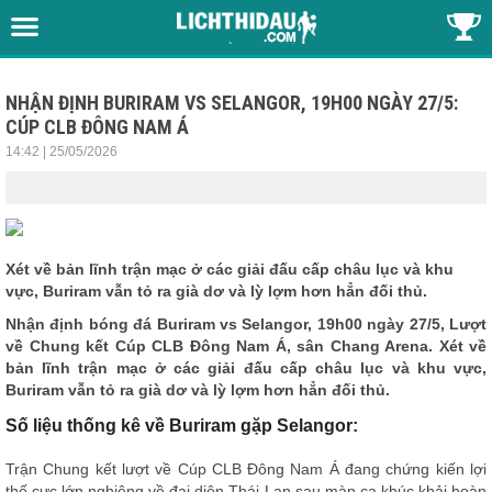
NHẬN ĐỊNH BURIRAM VS SELANGOR, 19H00 NGÀY 27/5:
CÚP CLB ĐÔNG NAM Á
14:42 | 25/05/2026
Xét về bản lĩnh trận mạc ở các giải đấu cấp châu lục và khu
vực, Buriram vẫn tỏ ra già dơ và lỳ lợm hơn hẳn đối thủ.
Nhận định bóng đá
Buriram vs Selangor, 19h00 ngày 27/5, Lượt
về Chung kết Cúp CLB Đông Nam Á, sân Chang Arena. Xét về
bản lĩnh trận mạc ở các giải đấu cấp châu lục và khu vực,
Buriram vẫn tỏ ra già dơ và lỳ lợm hơn hẳn đối thủ.
Số liệu thống kê về Buriram gặp Selangor:
Trận Chung kết lượt về Cúp CLB Đông Nam Á đang chứng kiến lợi
thế cực lớn nghiêng về đại diện Thái Lan sau màn ca khúc khải hoàn