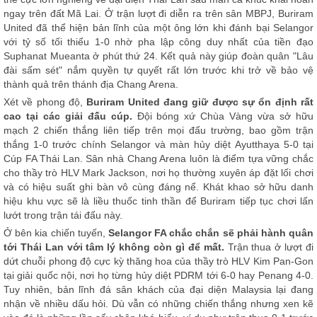
ngay trên đất Mã Lai. Ở trận lượt đi diễn ra trên sân MBPJ, Buriram
United đã thể hiện bản lĩnh của một ông lớn khi đánh bại Selangor
với tỷ số tối thiểu 1-0 nhờ pha lập công duy nhất của tiền đạo
Suphanat Mueanta ở phút thứ 24. Kết quả này giúp đoàn quân "Lâu
đài sấm sét" nắm quyền tự quyết rất lớn trước khi trở về bảo vệ
thành quả trên thánh địa Chang Arena.
Xét về phong độ,
Buriram United đang giữ được sự ổn định rất
cao tại các giải đấu cúp.
Đội bóng xứ Chùa Vàng vừa sở hữu
mạch 2 chiến thắng liên tiếp trên mọi đấu trường, bao gồm trận
thắng 1-0 trước chính Selangor và màn hủy diệt Ayutthaya 5-0 tại
Cúp FA Thái Lan. Sân nhà Chang Arena luôn là điểm tựa vững chắc
cho thầy trò HLV Mark Jackson, nơi họ thường xuyên áp đặt lối chơi
và có hiệu suất ghi bàn vô cùng đáng nể. Khát khao sở hữu danh
hiệu khu vực sẽ là liều thuốc tinh thần để Buriram tiếp tục chơi lấn
lướt trong trận tái đấu này.
Ở bên kia chiến tuyến,
Selangor FA chắc chắn sẽ phải hành quân
tới Thái Lan với tâm lý không còn gì để mất.
Trận thua ở lượt đi
dứt chuỗi phong độ cực kỳ thăng hoa của thầy trò HLV Kim Pan-Gon
tại giải quốc nội, nơi họ từng hủy diệt PDRM tới 6-0 hay Penang 4-0.
Tuy nhiên, bản lĩnh đá sân khách của đại diện Malaysia lại đang
nhận về nhiều dấu hỏi. Dù vẫn có những chiến thắng nhưng xen kẽ