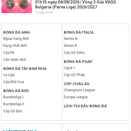
01h15 ngày 04/08/2026 | Vòng 3 Giải VĐQG
Bulgaria (Parva Liga) 2026/2027
3 ngày trước
BÓNG ĐÁ ANH
BÓNG ĐÁ ITALIA
Ngoại hạng Anh
Series A
Hạng nhất Anh
Series B
Cúp FA
Cúp QG Italia
Liên đoàn Anh
BÓNG ĐÁ PHÁP
Ligue 1
BÓNG ĐÁ TÂY BAN NHA
La Liga
Cúp QG Pháp
Cúp Nhà Vua
CÚP CHÂU ÂU
Champions League
BÓNG ĐÁ ĐỨC
Bundesliga I
Europa League
Bundesliga II
LỊCH THI ĐẤU BÓNG ĐÁ
Cúp QG Đức