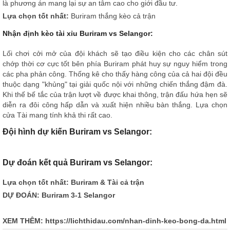
là phương án mang lại sự an tâm cao cho giới đầu tư.
Lựa chọn tốt nhất:
Buriram thắng kèo cả trận
Nhận định kèo tài xỉu Buriram vs Selangor:
Lối chơi cởi mở của đội khách sẽ tạo điều kiện cho các chân sút
chớp thời cơ cực tốt bên phía Buriram phát huy sự nguy hiểm trong
các pha phản công. Thống kê cho thấy hàng công của cả hai đội đều
thuộc dạng "khủng" tại giải quốc nội với những chiến thắng đậm đà.
Khi thế bế tắc của trận lượt về được khai thông, trận đấu hứa hẹn sẽ
diễn ra đôi công hấp dẫn và xuất hiện nhiều bàn thắng. Lựa chọn
cửa Tài mang tính khả thi rất cao.
Đội hình dự kiến Buriram vs Selangor:
Dự đoán kết quả Buriram vs Selangor:
Lựa chọn tốt nhất: Buriram & Tài cả trận
DỰ ĐOÁN: Buriram 3-1 Selangor
XEM THÊM:
https://lichthidau.com/nhan-dinh-keo-bong-da.html