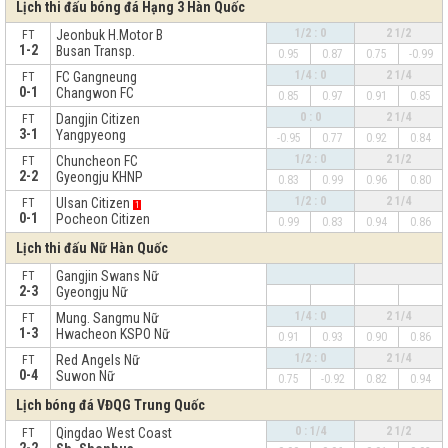
Lịch thi đấu bóng đá Hạng 3 Hàn Quốc
1/2 : 0
2 1/2
Jeonbuk H.Motor B
FT
1-2
Busan Transp.
0.95
0.87
0.75
-0.99
1/4 : 0
2 1/4
FC Gangneung
FT
0-1
Changwon FC
0.85
0.97
0.91
0.85
0 : 0
2 1/4
Dangjin Citizen
FT
3-1
Yangpyeong
-0.95
0.77
0.92
0.84
1/2 : 0
2 1/2
Chuncheon FC
FT
2-2
Gyeongju KHNP
0.83
0.99
0.96
0.80
1/2 : 0
2 1/4
Ulsan Citizen
FT
1
0-1
Pocheon Citizen
0.99
0.83
0.94
0.86
Lịch thi đấu Nữ Hàn Quốc
Gangjin Swans Nữ
FT
2-3
Gyeongju Nữ
1/4 : 0
2 1/4
Mung. Sangmu Nữ
FT
1-3
Hwacheon KSPO Nữ
0.91
0.93
0.90
0.86
1/2 : 0
2 1/4
Red Angels Nữ
FT
0-4
Suwon Nữ
0.75
-0.92
0.82
0.94
Lịch bóng đá VĐQG Trung Quốc
0 : 1/4
2 1/2
Qingdao West Coast
FT