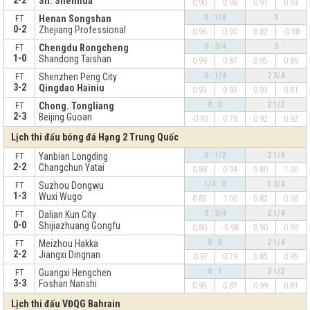
2-2
Sh. Shenhua
0.90
0.96
0.91
0.93
0 : 1/4
3
Henan Songshan
FT
0-2
Zhejiang Professional
0.96
0.90
0.82
-0.98
0 : 3/4
3
Chengdu Rongcheng
FT
1-0
Shandong Taishan
0.99
0.87
0.95
0.89
0 : 1/4
2 3/4
Shenzhen Peng City
FT
3-2
Qingdao Hainiu
0.93
0.93
0.93
0.91
0 : 0
2 1/2
Chong. Tongliang
FT
2-3
Beijing Guoan
-0.93
0.78
0.92
0.92
Lịch thi đấu bóng đá Hạng 2 Trung Quốc
0 : 1/2
2 1/4
Yanbian Longding
FT
2-2
Changchun Yatai
0.88
0.94
0.80
1.00
1/4 : 0
1 3/4
Suzhou Dongwu
FT
1-3
Wuxi Wugo
0.82
1.00
0.82
0.98
0 : 3/4
2 1/4
Dalian Kun City
FT
0-0
Shijiazhuang Gongfu
0.80
-0.98
0.90
0.90
0 : 0
2 1/4
Meizhou Hakka
FT
2-2
Jiangxi Dingnan
-0.97
0.79
0.85
0.95
0 : 1
2 1/2
Guangxi Hengchen
FT
3-3
Foshan Nanshi
0.95
0.87
0.99
0.81
Lịch thi đấu VĐQG Bahrain