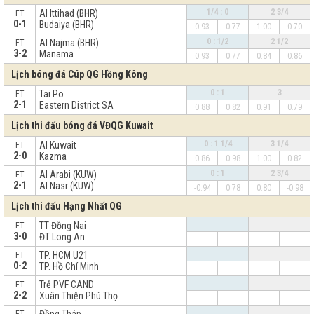
1/4 : 0
2 3/4
Al Ittihad (BHR)
FT
0-1
Budaiya (BHR)
0.93
0.77
1.00
0.70
0 : 1/2
2 1/2
Al Najma (BHR)
FT
3-2
Manama
0.93
0.77
0.84
0.86
Lịch bóng đá Cúp QG Hồng Kông
0 : 1
3
Tai Po
FT
2-1
Eastern District SA
0.88
0.82
0.91
0.79
Lịch thi đấu bóng đá VĐQG Kuwait
0 : 1 1/4
3 1/4
Al Kuwait
FT
2-0
Kazma
0.86
0.98
1.00
0.82
0 : 1
2 3/4
Al Arabi (KUW)
FT
2-1
Al Nasr (KUW)
-0.94
0.78
0.80
-0.98
Lịch thi đấu Hạng Nhất QG
TT Đồng Nai
FT
3-0
ĐT Long An
TP. HCM U21
FT
0-2
TP. Hồ Chí Minh
Trẻ PVF CAND
FT
2-2
Xuân Thiện Phú Thọ