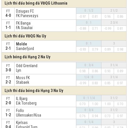
Lịch thi đấu bóng đá VĐQG Lithuania
0 : 1/2
2 1/2
Dziugas FC
FT
4-0
FK Panevezys
-0.97
0.81
0.96
0.86
0 : 1
2 3/4
FK Banga
FT
1-1
FA Siauliai
-0.88
0.71
-0.99
0.81
Lịch thi đấu VĐQG Na Uy
0 : 1
3
Molde
FT
2-1
Sandefjord
-0.93
0.79
0.89
0.98
Lịch bóng đá Hạng 2 Na Uy
x
0 : 3/4
3 1/4
Odd Grenland
FT
3-0
Lyn
0.98
0.86
0.93
0.89
1/4 : 0
3 1/4
Moss FK
FT
2-2
Stabaek
-0.99
0.83
0.85
0.97
Lịch thi đấu bóng đá Hạng 3 Na Uy
0 : 1 1/4
3 1/2
IL Bjarg
FT
2-0
Eik Tonsberg
0.70
1.00
1.00
0.70
0 : 3/4
3 1/2
Follo
FT
1-2
Ullensaker/Kisa
0.76
0.94
0.73
0.97
0 : 1/4
3
Kjelsas
FT
0-4
Eidsvold Turn