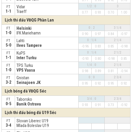
0.71
0.99
0.92
0.78
1/2 : 0
3
Vidar
FT
1-1
Traeff
0.77
0.93
0.70
1.00
Lịch thi đấu VĐQG Phần Lan
0 : 2
3 1/4
Helsinki
FT
1-0
IFK Mariehamn
0.90
0.97
0.84
-0.97
0 : 1/4
2 1/4
Lahti
FT
5-0
Ilves Tampere
-0.96
0.83
0.85
-0.98
0 : 1/4
2 1/2
KuPS
FT
1-1
Inter Turku
-0.93
0.80
-0.98
0.85
1/4 : 0
2 1/4
TPS Turku
FT
1-0
VPS Vaasa
0.98
0.89
0.81
-0.94
0 : 0
2 3/4
Gnistan
FT
3-2
Seinajoen JK
0.95
0.92
0.95
0.92
Lịch bóng đá VĐQG Séc
3/4 : 0
2 3/4
Taborsko
FT
0-5
Banik Ostrava
0.93
0.91
0.73
-0.92
Lịch thi đấu bóng đá U19 Séc
Slovan Liberec U19
FT
3-4
Mlada Boleslav U19