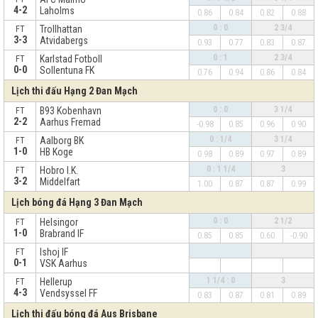
4-2
Laholms
0.86
0.84
0.82
0.88
0 : 0
2 3/4
Trollhattan
FT
3-3
Atvidabergs
0.93
0.77
0.83
0.87
0 : 1
2 3/4
Karlstad Fotboll
FT
0-0
Sollentuna FK
0.76
0.94
0.86
0.84
Lịch thi đấu Hạng 2 Đan Mạch
0 : 0
3 1/4
B93 Kobenhavn
FT
2-2
Aarhus Fremad
-0.98
0.85
0.96
0.90
0 : 1/4
3 1/4
Aalborg BK
FT
1-0
HB Koge
0.98
0.89
0.97
0.89
0 : 1 1/4
3
Hobro I.K.
FT
3-2
Middelfart
1.00
0.87
0.87
0.99
Lịch bóng đá Hạng 3 Đan Mạch
0 : 0
2 1/2
Helsingor
FT
1-0
Brabrand IF
0.85
0.85
0.60
-0.90
Ishoj IF
FT
0-1
VSK Aarhus
1 1/4 : 0
3
Hellerup
FT
4-3
Vendsyssel FF
0.83
0.87
0.81
0.89
Lịch thi đấu bóng đá Aus Brisbane