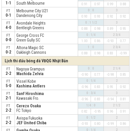
1-1
South Melbourne
0.91
0.97
0.99
0.88
0 : 0
3
Melbourne City U21
FT
0-1
Dandenong City
0.93
0.93
0.92
0.92
0 : 1 1/2
3
Avondale Heights
FT
4-0
Bentleigh Greens
0.88
0.98
0.89
0.95
0 : 1/4
2 3/4
George Cross FC
FT
0-0
Green Gully SC
1.00
0.86
-0.93
0.77
1 : 0
2 3/4
Altona Magic SC
FT
0-2
Oakleigh Cannons
0.88
0.98
0.83
-0.99
Lịch thi đấu bóng đá VĐQG Nhật Bản
0 : 0
2 1/4
Nagoya Grampus
FT
2-2
Machida Zelvia
-0.90
0.77
-0.98
0.85
0 : 1/4
2
Vissel Kobe
FT
5-0
Kashima Antlers
-0.96
0.83
0.95
0.92
0 : 3/4
3
Sanf Hiroshima
FT
2-1
Kawasaki Fro.
-0.96
0.83
-0.94
0.81
1/4 : 0
2 1/2
Cerezo Osaka
FT
2-2
FC Tokyo
0.82
-0.95
0.96
0.91
0 : 1/2
2
Avispa Fukuoka
FT
2-2
JEF United Chiba
-0.93
0.80
-0.99
0.86
0 : 1/4
2
Gamba Osaka
FT