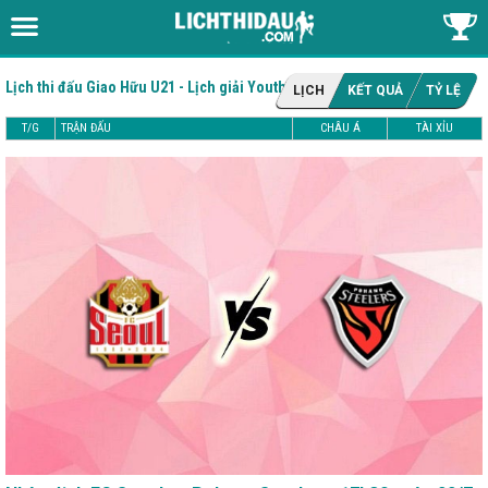
Lịch thi đấu Giao Hữu U21 - Lịch giải Youth Friendlies U21
LỊCH
KẾT QUẢ
TỶ LỆ
T/G
TRẬN ĐẤU
CHÂU Á
TÀI XỈU