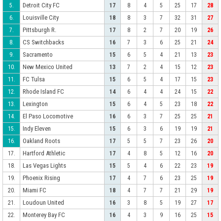
Detroit City FC
5.
17
8
4
5
25
17
28
Louisville City
6.
18
8
3
7
32
31
27
Pittsburgh R.
7.
17
8
2
7
20
19
26
CS Switchbacks
8.
16
7
3
6
25
21
24
Sacramento
9.
15
6
5
4
21
13
23
New Mexico United
10.
13
7
2
4
15
12
23
FC Tulsa
11.
15
6
5
4
17
15
23
Rhode Island FC
12.
14
6
4
4
24
15
22
Lexington
13.
15
6
4
5
23
18
22
El Paso Locomotive
14.
16
6
3
7
25
25
21
Indy Eleven
15.
15
6
3
6
19
19
21
Oakland Roots
16.
17
5
5
7
23
26
20
Hartford Athletic
17.
17
4
8
5
12
16
20
Las Vegas Lights
18.
15
5
4
6
22
23
19
Phoenix Rising
19.
17
4
7
6
23
25
19
Miami FC
20.
18
4
7
7
21
29
19
Loudoun United
21.
16
3
8
5
19
27
17
Monterey Bay FC
22.
16
4
3
9
16
25
15