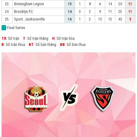
Birmingham Legion
23.
15
1
8
6
14
20
11
Brooklyn FC
24.
14
3
2
9
11
25
11
Sport. Jacksonville
25.
16
1
2
13
15
43
5
Final Series
TR
: Số trận
T
: Số trận thắng
H
: Số trận hòa
B
: Số trận thua
BT
: Số bàn thắng
BB
: Số bàn thua