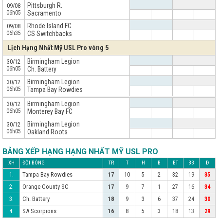
Pittsburgh R.
09/08
06h05
Sacramento
Rhode Island FC
09/08
06h35
CS Switchbacks
Lịch Hạng Nhất Mỹ USL Pro vòng 5
Birmingham Legion
30/12
06h05
Ch. Battery
Birmingham Legion
30/12
06h05
Tampa Bay Rowdies
x
Birmingham Legion
30/12
06h05
Monterey Bay FC
Birmingham Legion
30/12
06h05
Oakland Roots
BẢNG XẾP HẠNG HẠNG NHẤT MỸ USL PRO
XH
ĐỘI BÓNG
TR
T
H
B
BT
BB
Đ
Tampa Bay Rowdies
1.
17
10
5
2
32
19
35
Orange County SC
2.
17
9
7
1
27
16
34
Ch. Battery
3.
18
9
3
6
37
24
30
SA Scorpions
4.
16
8
5
3
18
13
29