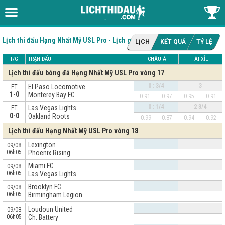
Lịch thi đấu Hạng Nhất Mỹ USL Pro - Lịch giải USL
LỊCH
KẾT QUẢ
TỶ LỆ
T/G
TRẬN ĐẤU
CHÂU Á
TÀI XỈU
Lịch thi đấu bóng đá Hạng Nhất Mỹ USL Pro vòng 17
0 : 3/4
3
El Paso Locomotive
FT
1-0
Monterey Bay FC
0.91
0.97
0.95
0.91
0 : 1/4
2 3/4
Las Vegas Lights
FT
0-0
Oakland Roots
-0.99
0.87
0.94
0.92
Lịch thi đấu Hạng Nhất Mỹ USL Pro vòng 18
Lexington
09/08
06h05
Phoenix Rising
Miami FC
09/08
06h05
Las Vegas Lights
Brooklyn FC
09/08
06h05
Birmingham Legion
x
Loudoun United
09/08
06h05
Ch. Battery