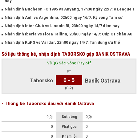
nay
Nhận định Bucheon FC 1995 vs Anyang, 17h30 ngày 22/7: K League 1
Nhận định Anh vs Argentina, 02h00 ngày 16/7: Kỳ vọng Tam sư
Nhận định Inter Club vs Lincoln RI, 23h00 ngày 14/7 đêm nay
Nhận định Iberia vs Flora Tallinn, 23h00 ngày 14/7: Cúp C1 châu Âu
Nhận định KuPS vs Vardar, 22h00 ngày 14/7: Tận dụng ưu thế
Số liệu thống kê, nhận định TABORSKO gặp BANIK OSTRAVA
VĐQG Séc, vòng Play off
FT
0 - 5
Taborsko
Banik Ostrava
(0-2)
- Thống kê Taborsko đấu với Banik Ostrava
0(0)
Sút bóng
0(0)
0
Phạt góc
0
0
Phạm lỗi
0