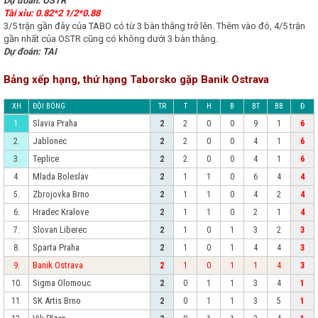
Dự đoán: OSTR
Tài xỉu: 0.82*2 1/2*0.88
3/5 trận gần đây của TABO có từ 3 bàn thắng trở lên. Thêm vào đó, 4/5 trận
gần nhất của OSTR cũng có không dưới 3 bàn thắng.
Dự đoán: TAI
Bảng xếp hạng, thứ hạng Taborsko gặp Banik Ostrava
XH
ĐỘI BÓNG
TR
T
H
B
BT
BB
Đ
Slavia Praha
1.
2
2
0
0
9
1
6
Jablonec
2.
2
2
0
0
4
1
6
Teplice
3.
2
2
0
0
4
1
6
Mlada Boleslav
4.
2
1
1
0
6
4
4
Zbrojovka Brno
5.
2
1
1
0
4
2
4
Hradec Kralove
6.
2
1
1
0
2
1
4
Slovan Liberec
7.
2
1
0
1
3
2
3
Sparta Praha
8.
2
1
0
1
4
4
3
Banik Ostrava
9.
2
1
0
1
1
4
3
Sigma Olomouc
10.
2
0
1
1
3
4
1
SK Artis Brno
11.
2
0
1
1
3
5
1