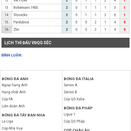
Vik.Plzen
12.
2
0
1
1
2
4
1
Bohemians 1905
13.
2
0
1
1
1
3
1
Slovacko
14.
2
0
1
1
2
6
1
Pardubice
15.
2
0
0
2
1
4
0
Zlin
16.
2
0
0
2
1
4
0
LỊCH THI ĐẤU VĐQG SÉC
BÌNH LUẬN:
BÓNG ĐÁ ANH
BÓNG ĐÁ ITALIA
Ngoại hạng Anh
Series A
Hạng nhất Anh
Series B
Cúp FA
Cúp QG Italia
Liên đoàn Anh
BÓNG ĐÁ PHÁP
Ligue 1
BÓNG ĐÁ TÂY BAN NHA
La Liga
Cúp QG Pháp
Cúp Nhà Vua
CÚP CHÂU ÂU