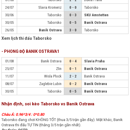
24/07
Slavia Kromeriz
0 - 0
Taborsko
30/06
Taborsko
0 - 3
SKU Amstetten
30/05
Taborsko
0 - 5
Banik Ostrava
26/05
Banik Ostrava
3 - 0
Taborsko
Xem lịch thi đấu Taborsko
- PHONG ĐỘ BANIK OSTRAVA1
01/08
Banik Ostrava
0 - 4
Slavia Praha
25/07
Zlin
0 - 1
Banik Ostrava
11/07
Wisla Plock
2 - 2
Banik Ostrava
08/07
Zaglebie Lubin
0 - 2
Banik Ostrava
30/05
Taborsko
0 - 5
Banik Ostrava
Nhận định, soi kèo Taborsko vs Banik Ostrava
Châu Á: 0.96*3/4 : 0*0.80
Taborsko đang chơi KHÔNG TỐT (thua 3/5 trận gần đây). Mặt khác, Banik
Ostrava thi đấu TỰ TIN (thắng 3/5 trận gần nhất).