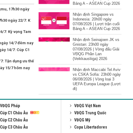
Bảng A – ASEAN Cup 2026
gmu, 17h30 ngày
Nhận định Singapore vs
Indonesia: 20h00 ngày
h30 ngày 22/7: K
07/08/2026 | Lượt trận cuối
Bảng A – ASEAN Cup 2026
16/7: Kỳ vọng Tam
Nhận định Seinajoen JK vs
 ngày 14/7 đêm nay
Gnistan: 23h00 ngày
07/08/2026 | Vòng đấu Giải
ngày 14/7: Cúp C1
VĐQG Phần Lan
(Veikkausliiga) 2026
7: Tận dụng ưu thế
gày 15/7 hôm nay
Nhận định Maccabi Tel Aviv
vs CSKA Sofia: 23h00 ngày
06/08/2026 | Vòng loại 3
UEFA Europa League (Lượt
đi)
VĐQG Pháp
VĐQG Việt Nam
Cúp C1 Châu Âu
VĐQG Trung Quốc
Cúp C2 Châu Âu
VĐQG Mỹ
Cúp C3 Châu Âu
Copa Libertadores