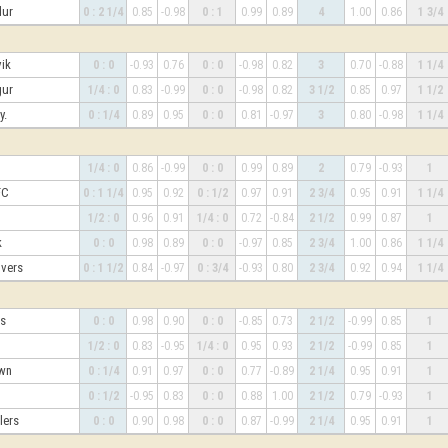
rdur
0 : 2 1/4
0.85
-0.98
0 : 1
0.99
0.89
4
1.00
0.86
1 3/4
vik
0 : 0
-0.93
0.76
0 : 0
-0.98
0.82
3
0.70
-0.88
1 1/4
gur
1/4 : 0
0.83
-0.99
0 : 0
-0.98
0.82
3 1/2
0.85
0.97
1 1/2
ey.
0 : 1/4
0.89
0.95
0 : 0
0.81
-0.97
3
0.80
-0.98
1 1/4
s
1/4 : 0
0.86
-0.99
0 : 0
0.99
0.89
2
0.79
-0.93
1
 FC
0 : 1 1/4
0.95
0.92
0 : 1/2
0.97
0.91
2 3/4
0.95
0.91
1 1/4
1/2 : 0
0.96
0.91
1/4 : 0
0.72
-0.84
2 1/2
0.99
0.87
1
lk
0 : 0
0.98
0.89
0 : 0
-0.97
0.85
2 3/4
1.00
0.86
1 1/4
overs
0 : 1 1/2
0.84
-0.97
0 : 3/4
-0.93
0.80
2 3/4
0.92
0.94
1 1/4
rs
0 : 0
0.98
0.90
0 : 0
-0.85
0.73
2 1/2
-0.99
0.85
1
1/2 : 0
0.83
-0.95
1/4 : 0
0.95
0.93
2 1/2
-0.99
0.85
1
own
0 : 1/4
0.91
0.97
0 : 0
0.77
-0.89
2 1/4
0.95
0.91
1
in
0 : 1/2
-0.95
0.83
0 : 0
0.88
1.00
2 1/2
0.79
-0.93
1
lers
0 : 0
0.90
0.98
0 : 0
0.87
-0.99
2 1/4
0.95
0.91
1