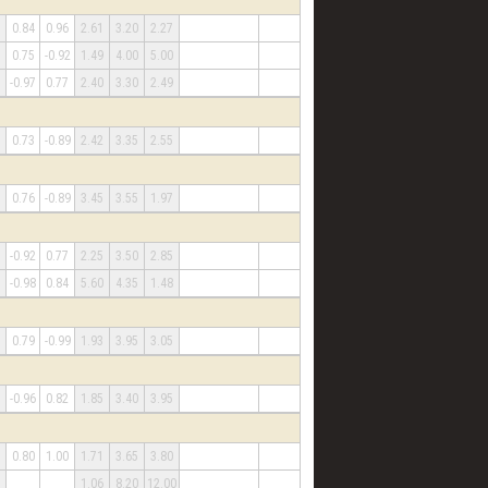
0.84
0.96
2.61
3.20
2.27
0.75
-0.92
1.49
4.00
5.00
-0.97
0.77
2.40
3.30
2.49
0.73
-0.89
2.42
3.35
2.55
0.76
-0.89
3.45
3.55
1.97
-0.92
0.77
2.25
3.50
2.85
-0.98
0.84
5.60
4.35
1.48
0.79
-0.99
1.93
3.95
3.05
-0.96
0.82
1.85
3.40
3.95
0.80
1.00
1.71
3.65
3.80
1.06
8.20
12.00