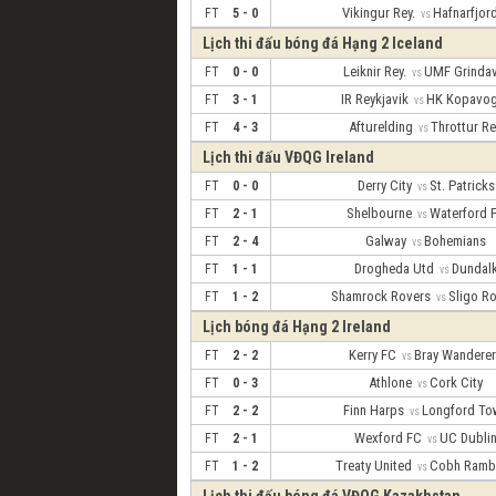
Vikingur Rey.
Hafnarfjo
FT
5 - 0
vs
Lịch thi đấu bóng đá Hạng 2 Iceland
Leiknir Rey.
UMF Grinda
FT
0 - 0
vs
IR Reykjavik
HK Kopavo
FT
3 - 1
vs
Afturelding
Throttur R
FT
4 - 3
vs
Lịch thi đấu VĐQG Ireland
Derry City
St. Patrick
FT
0 - 0
vs
Shelbourne
Waterford
FT
2 - 1
vs
Galway
Bohemians
FT
2 - 4
vs
Drogheda Utd
Dunda
FT
1 - 1
vs
Shamrock Rovers
Sligo R
FT
1 - 2
vs
Lịch bóng đá Hạng 2 Ireland
Kerry FC
Bray Wandere
FT
2 - 2
vs
Athlone
Cork City
FT
0 - 3
vs
Finn Harps
Longford T
FT
2 - 2
vs
Wexford FC
UC Dubl
FT
2 - 1
vs
Treaty United
Cobh Ramb
FT
1 - 2
vs