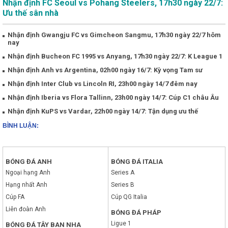
Nhận định FC Seoul vs Pohang Steelers, 17h30 ngày 22/7:
Ưu thế sân nhà
Nhận định Gwangju FC vs Gimcheon Sangmu, 17h30 ngày 22/7 hôm
nay
Nhận định Bucheon FC 1995 vs Anyang, 17h30 ngày 22/7: K League 1
Nhận định Anh vs Argentina, 02h00 ngày 16/7: Kỳ vọng Tam sư
Nhận định Inter Club vs Lincoln RI, 23h00 ngày 14/7 đêm nay
Nhận định Iberia vs Flora Tallinn, 23h00 ngày 14/7: Cúp C1 châu Âu
Nhận định KuPS vs Vardar, 22h00 ngày 14/7: Tận dụng ưu thế
BÌNH LUẬN:
BÓNG ĐÁ ANH
BÓNG ĐÁ ITALIA
Ngoại hạng Anh
Series A
Hạng nhất Anh
Series B
Cúp FA
Cúp QG Italia
Liên đoàn Anh
BÓNG ĐÁ PHÁP
Ligue 1
BÓNG ĐÁ TÂY BAN NHA