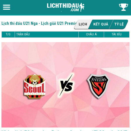
Lịch thi đấu U21 Nga - Lịch giải U21 Premier League
LỊCH
KẾT QUẢ
TỶ LỆ
T/G
TRẬN ĐẤU
CHÂU Á
TÀI XỈU