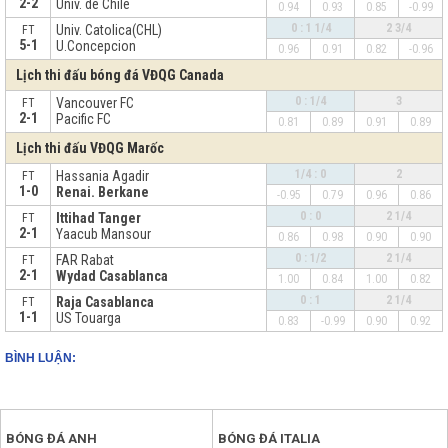
2-2
Univ. de Chile
0.94
0.93
0.85
-0.99
0 : 1 1/4
2 3/4
Univ. Catolica(CHL)
FT
5-1
U.Concepcion
0.96
0.91
0.82
-0.96
Lịch thi đấu bóng đá VĐQG Canada
0 : 1/4
3
Vancouver FC
FT
2-1
Pacific FC
0.81
0.89
0.91
0.89
Lịch thi đấu VĐQG Marốc
1/4 : 0
2
Hassania Agadir
FT
1-0
Renai. Berkane
-0.95
0.79
0.96
0.86
0 : 0
2 1/4
Ittihad Tanger
FT
2-1
Yaacub Mansour
0.86
0.98
0.90
0.90
0 : 1/2
2 1/4
FAR Rabat
FT
2-1
Wydad Casablanca
1.00
0.84
1.00
0.82
0 : 1
2 1/4
Raja Casablanca
FT
1-1
US Touarga
0.83
-0.99
0.90
0.92
BÌNH LUẬN:
BÓNG ĐÁ ANH
BÓNG ĐÁ ITALIA