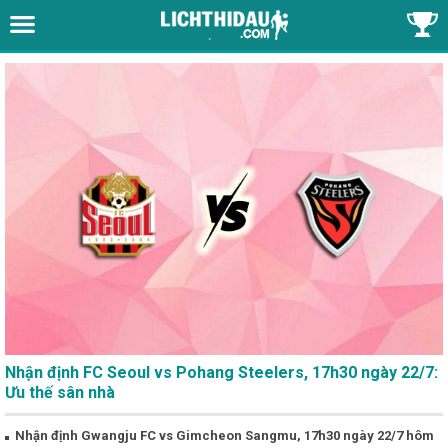
Nhận định FC Seoul vs Pohang Steelers, 17h30 ngày 22/7:
Ưu thế sân nhà
Nhận định Gwangju FC vs Gimcheon Sangmu, 17h30 ngày 22/7 hôm