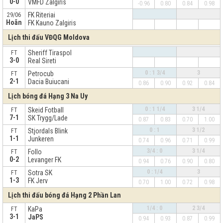
0-0
VMFD Zalgiris
-0.96
0.80
0.84
0.98
FK Riteriai
29/06
Hoãn
FK Kauno Zalgiris
Lịch thi đấu VĐQG Moldova
x
Sheriff Tiraspol
FT
3-0
Real Sireti
0 : 1 3/4
3
Petrocub
FT
2-1
Dacia Buiucani
0.86
0.90
0.92
0.84
Lịch bóng đá Hạng 3 Na Uy
0 : 1 1/4
3 1/4
Skeid Fotball
FT
7-1
SK Trygg/Lade
0.87
0.83
0.70
1.00
0 : 1
3 1/2
Stjordals Blink
FT
1-1
Junkeren
0.74
0.96
0.71
0.99
3/4 : 0
3 1/4
Follo
FT
0-2
Levanger FK
0.94
0.76
0.90
0.80
0 : 1/4
3
Sotra SK
FT
1-3
FK Jerv
0.70
1.00
0.72
0.98
Lịch thi đấu bóng đá Hạng 2 Phần Lan
1/4 : 0
2 3/4
KaPa
FT
3-1
JaPS
0.94
0.93
0.87
0.99