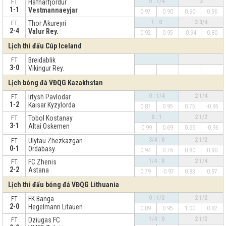
0 : 1/4
3
Hafnarfjordur
FT
1-1
Vestmannaeyjar
0.97
0.90
0.90
0.96
1 : 0
3 3/4
Thor Akureyri
FT
2-4
Valur Rey.
0.92
0.95
-0.94
0.80
Lịch thi đấu Cúp Iceland
Breidablik
FT
3-0
Vikingur Rey.
Lịch bóng đá VĐQG Kazakhstan
0 : 1/4
2 1/4
Irtysh Pavlodar
FT
1-2
Kaisar Kyzylorda
0.87
0.95
0.75
-0.95
0 : 1
2 1/2
Tobol Kostanay
FT
3-1
Altai Oskemen
-0.99
0.69
0.66
-0.96
x
3/4 : 0
2 1/2
Ulytau Zhezkazgan
FT
0-1
Ordabasy
0.94
0.76
0.80
0.90
1/4 : 0
2 1/4
FC Zhenis
FT
2-2
Astana
0.79
-0.97
0.83
0.97
Lịch thi đấu bóng đá VĐQG Lithuania
0 : 1/2
2 1/2
FK Banga
FT
2-0
Hegelmann Litauen
0.89
0.95
1.00
0.82
1/4 : 0
2 1/2
Dziugas FC
FT