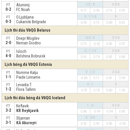
1/2 : 0
2 3/4
Aluminij
FT
0-2
FC Noah
0.77
0.93
0.75
0.95
0 : 1 1/4
3
O.Ljubljana
FT
0-3
Cukaricki Belgrade
0.95
0.75
0.89
0.81
Lịch thi đấu VĐQG Belarus
3/4 : 0
2 1/4
Dnepr Mogilev
FT
2-0
Neman Grodno
0.75
-0.92
0.85
0.97
x
0 : 1 1/2
2 3/4
Isloch
FT
4-0
Belshina Bobruisk
0.91
0.79
0.82
0.88
Lịch bóng đá VĐQG Estonia
0 : 1/4
2 3/4
Nomme Kalju
FT
1-1
Paide Linname.
-0.89
0.71
0.81
0.99
0 : 1
3
Levadia T.
FT
1-2
Flora Tallinn
-0.97
0.78
0.80
1.00
Lịch thi đấu bóng đá VĐQG Iceland
1 : 0
4 1/4
Keflavik
FT
3-2
KR Reykjavik
0.86
-0.99
-0.94
0.80
0 : 3/4
4
Stjarnan
FT
3-1
KA Akureyri
0.92
0.95
0.85
-0.99
x