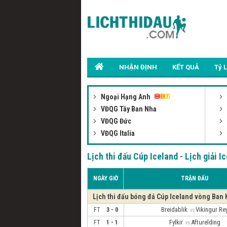
NHẬN ĐỊNH
KẾT QUẢ
Tỷ 
Ngoại Hạng Anh
VĐQG Tây Ban Nha
VĐQG Đức
VĐQG Italia
Lịch thi đấu Cúp Iceland - Lịch giải I
NGÀY GIỜ
TRẬN ĐẤU
Lịch thi đấu bóng đá Cúp Iceland vòng Ban 
Breidablik
Vikingur Re
FT
3 - 0
vs
Fylkir
Afturelding
FT
1 - 1
vs