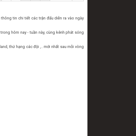
thông tin chi tiết các trận đấu diễn ra vào ngày
a trong hôm nay - tuần này, cùng kênh phát sóng
and, thứ hạng các đội ,.. mới nhất sau mỗi vòng