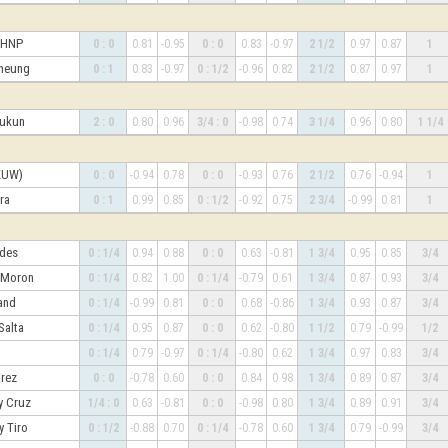
 KHNP
0 : 0
0.81
-0.95
0 : 0
0.83
-0.97
2 1/2
0.97
0.87
1
gneung
0 : 1
0.83
-0.97
0 : 1/2
-0.96
0.82
2 1/2
0.87
0.97
1
Yukun
2 : 0
0.80
0.96
3/4 : 0
-0.98
0.74
3 1/4
0.96
0.80
1 1/4
(KUW)
0 : 0
-0.94
0.78
0 : 0
-0.93
0.76
2 1/2
0.76
-0.94
1
hra
0 : 1
0.99
0.85
0 : 1/2
-0.92
0.75
2 3/4
-0.99
0.81
1
ndes
0 : 1/4
0.94
0.88
0 : 0
0.63
-0.81
1 3/4
0.95
0.85
3/4
o Moron
0 : 1/4
0.82
1.00
0 : 1/4
-0.79
0.61
1 3/4
0.87
0.93
3/4
land
0 : 1/4
-0.99
0.81
0 : 0
0.68
-0.86
1 3/4
0.93
0.87
3/4
 Salta
0 : 1/4
0.95
0.87
0 : 0
0.62
-0.80
1 1/2
0.79
-0.99
1/2
s
0 : 1/4
0.79
-0.97
0 : 1/4
-0.80
0.62
1 3/4
0.97
0.83
3/4
arez
0 : 0
-0.78
0.60
0 : 0
0.84
0.98
1 3/4
0.89
0.87
3/4
y Cruz
1/4 : 0
0.63
-0.81
0 : 0
-0.98
0.80
1 3/4
0.89
0.91
3/4
y Tiro
0 : 1/2
-0.88
0.70
0 : 1/4
-0.78
0.60
1 3/4
0.79
-0.99
3/4