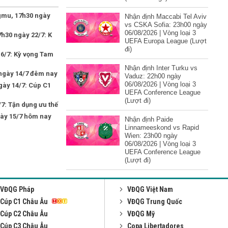
gmu, 17h30 ngày
Nhận định Maccabi Tel Aviv
vs CSKA Sofia: 23h00 ngày
06/08/2026 | Vòng loại 3
h30 ngày 22/7: K
UEFA Europa League (Lượt
đi)
16/7: Kỳ vọng Tam
Nhận định Inter Turku vs
 ngày 14/7 đêm nay
Vaduz: 22h00 ngày
06/08/2026 | Vòng loại 3
ngày 14/7: Cúp C1
UEFA Conference League
(Lượt đi)
7: Tận dụng ưu thế
gày 15/7 hôm nay
Nhận định Paide
Linnameeskond vs Rapid
Wien: 23h00 ngày
06/08/2026 | Vòng loại 3
UEFA Conference League
(Lượt đi)
VĐQG Pháp
VĐQG Việt Nam
Cúp C1 Châu Âu
VĐQG Trung Quốc
Cúp C2 Châu Âu
VĐQG Mỹ
Cúp C3 Châu Âu
Copa Libertadores