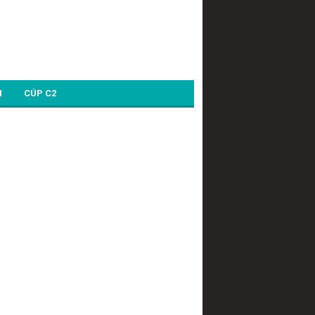
1
CÚP C2