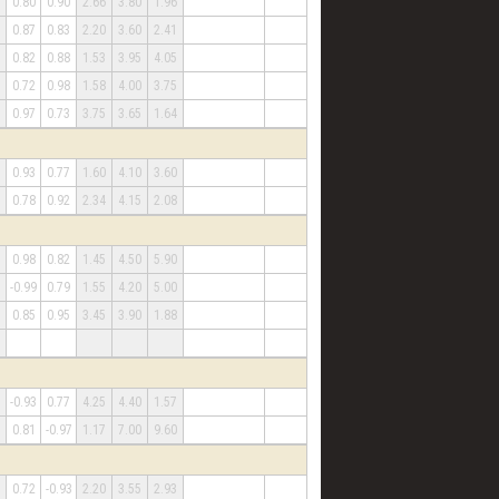
0.80
0.90
2.66
3.80
1.96
0.87
0.83
2.20
3.60
2.41
0.82
0.88
1.53
3.95
4.05
0.72
0.98
1.58
4.00
3.75
0.97
0.73
3.75
3.65
1.64
0.93
0.77
1.60
4.10
3.60
0.78
0.92
2.34
4.15
2.08
0.98
0.82
1.45
4.50
5.90
-0.99
0.79
1.55
4.20
5.00
0.85
0.95
3.45
3.90
1.88
-0.93
0.77
4.25
4.40
1.57
0.81
-0.97
1.17
7.00
9.60
0.72
-0.93
2.20
3.55
2.93