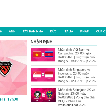
Lệ
ANH
TÂY BAN NHA
ĐỨC
ITALIA
PHÁP
CÚP C
NHẬN ĐỊNH
Nhận định Việt Nam vs
Campuchia: 20h00 ngày
07/08/2026 | Lượt trận cuối
Bảng A – ASEAN Cup 2026
Nhận định Singapore vs
Indonesia: 20h00 ngày
07/08/2026 | Lượt trận cuối
Bảng A – ASEAN Cup 2026
Nhận định Seinajoen JK vs
Gnistan: 23h00 ngày
07/08/2026 | Vòng đấu Giải
ers, 17h30
VĐQG Phần Lan
(Veikkausliiga) 2026