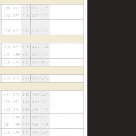
0.88
0.92
2.62
3.35
2.37
-0.93
0.77
4.10
3.35
1.79
-0.96
0.80
2.52
3.30
2.49
-0.98
0.82
5.70
4.40
1.44
0.73
-0.89
2.37
3.50
2.54
0.76
-0.93
1.25
5.50
8.30
-0.89
0.71
2.64
3.20
2.45
-0.97
0.79
2.43
4.00
2.27
-0.95
0.77
1.38
4.90
5.70
-0.94
0.76
3.00
3.95
1.94
0.71
-0.89
1.37
4.90
6.00
0.81
-0.99
2.74
4.05
2.05
0.76
-0.94
1.95
3.95
2.97