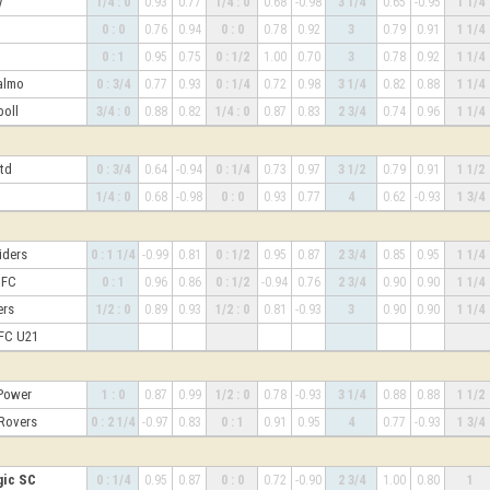
ty
1/4 : 0
0.93
0.77
1/4 : 0
0.68
-0.98
3 1/4
0.65
-0.95
1 1/4
0 : 0
0.76
0.94
0 : 0
0.78
0.92
3
0.79
0.91
1 1/4
s
0 : 1
0.95
0.75
0 : 1/2
1.00
0.70
3
0.78
0.92
1 1/4
Malmo
0 : 3/4
0.77
0.93
0 : 1/4
0.72
0.98
3 1/4
0.82
0.88
1 1/4
tboll
3/4 : 0
0.88
0.82
1/4 : 0
0.87
0.83
2 3/4
0.74
0.96
1 1/4
Utd
0 : 3/4
0.64
-0.94
0 : 1/4
0.73
0.97
3 1/2
0.79
0.91
1 1/2
a
1/4 : 0
0.68
-0.98
0 : 0
0.93
0.77
4
0.62
-0.93
1 3/4
iders
0 : 1 1/4
-0.99
0.81
0 : 1/2
0.95
0.87
2 3/4
0.85
0.95
1 1/4
 FC
0 : 1
0.96
0.86
0 : 1/2
-0.94
0.76
2 3/4
0.90
0.90
1 1/4
gers
1/2 : 0
0.89
0.93
1/2 : 0
0.81
-0.93
3
0.90
0.90
1 1/4
 FC U21
 Power
1 : 0
0.87
0.99
1/2 : 0
0.78
-0.93
3 1/4
0.88
0.88
1 1/2
 Rovers
0 : 2 1/4
-0.97
0.83
0 : 1
0.91
0.95
4
0.77
-0.93
1 3/4
gic SC
0 : 1/4
0.95
0.87
0 : 0
0.72
-0.90
2 3/4
1.00
0.80
1