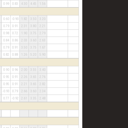
0.99
0.83
4.30
4.45
1.56
0.60
-0.90
1.82
3.50
3.20
0.79
0.91
2.31
3.80
2.21
0.98
0.72
1.90
3.75
2.79
0.84
0.86
2.03
3.60
2.63
0.79
0.91
3.50
3.75
1.67
0.82
0.88
1.26
5.20
5.90
0.90
0.96
2.00
3.55
3.40
0.95
0.91
2.26
3.65
2.76
0.95
0.91
2.21
3.65
2.82
-0.93
0.79
2.66
3.60
2.34
0.77
-0.92
2.61
3.35
2.48