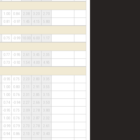
1.00
0.84
2.38
3.20
2.70
0.81
-0.97
1.45
4.15
5.80
0.75
-0.99
10.00
6.00
1.17
0.77
-0.95
2.61
3.45
2.35
0.73
-0.92
1.54
4.00
4.95
-0.95
0.75
2.23
2.83
3.35
1.00
0.80
2.11
2.91
3.55
1.00
0.76
2.31
2.85
3.15
0.74
-0.94
2.27
2.66
3.50
-0.95
0.75
2.09
2.78
3.80
1.00
0.76
3.10
2.87
2.32
-0.99
0.79
2.73
2.78
2.61
0.94
0.86
2.13
2.97
3.40