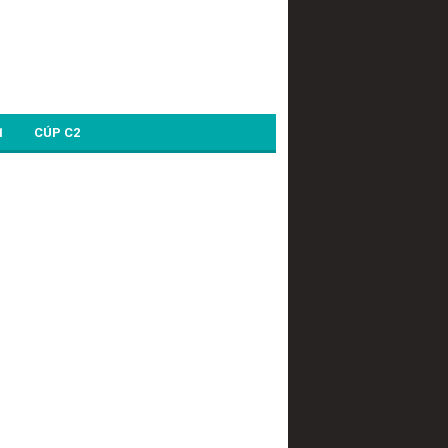
1
CÚP C2