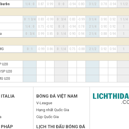
uburbs
1/4 : 0
0.87
0.99
0 : 0
-0.94
0.80
3 1/2
0.78
-0.94
1 1/2
0 : 1 3/4
0.83
-0.99
0 : 3/4
0.83
-0.99
3 1/4
0.90
0.92
1 1/4
)
1/4 : 0
0.75
-0.92
0 : 0
-0.94
0.78
2 1/4
0.90
0.92
1
ya
0 : 3/4
0.99
0.85
0 : 1/4
0.90
0.94
2 1/4
0.88
0.94
1
/MG
0 : 1
-0.99
0.86
0 : 1/4
0.75
-0.88
2 1/2
0.92
0.94
1
SP U20
s/SP U20
/MG U20
ITALIA
BÓNG ĐÁ VIỆT NAM
V-League
Hạng nhất Quốc Gia
a
Cúp Quốc Gia
 PHÁP
LỊCH THI ĐẤU BÓNG ĐÁ