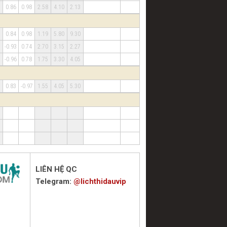
0.86
0.98
2.58
4.10
2.13
0.84
0.98
1.19
5.80
9.30
-0.93
0.74
2.70
3.15
2.27
-0.96
0.78
1.75
3.30
4.05
0.83
-0.97
1.55
4.05
5.30
LIÊN HỆ QC
Telegram:
@lichthidauvip