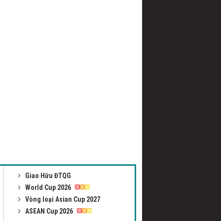
Giao Hữu ĐTQG
World Cup 2026
Vòng loại Asian Cup 2027
ASEAN Cup 2026