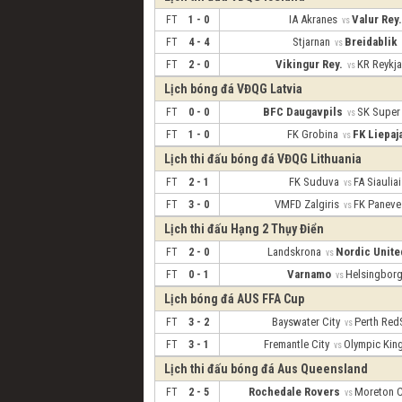
IA Akranes
Valur Rey.
FT
1 - 0
vs
Stjarnan
Breidablik
FT
4 - 4
vs
Vikingur Rey.
KR Reykj
FT
2 - 0
vs
Lịch bóng đá VĐQG Latvia
BFC Daugavpils
SK Supe
FT
0 - 0
vs
FK Grobina
FK Liepaj
FT
1 - 0
vs
Lịch thi đấu bóng đá VĐQG Lithuania
FK Suduva
FA Siaulia
FT
2 - 1
vs
VMFD Zalgiris
FK Panev
FT
3 - 0
vs
Lịch thi đấu Hạng 2 Thụy Điển
Landskrona
Nordic Unite
FT
2 - 0
vs
Varnamo
Helsingbo
FT
0 - 1
vs
Lịch bóng đá AUS FFA Cup
Bayswater City
Perth Re
FT
3 - 2
vs
Fremantle City
Olympic Ki
FT
3 - 1
vs
Lịch thi đấu bóng đá Aus Queensland
Rochedale Rovers
Moreton C
FT
2 - 5
vs