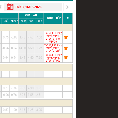
CHÂU ÂU
TRỰC TIẾP
#
Chủ
Khách
Thắng
Hòa
Thua
TV360, FPT Play,
VTV3, VTV6,
0.76
-0.88
1.46
4.65
7.00
VTV9, VTV10,
VTVGo
TV360, FPT Play,
-0.96
0.84
14.00
6.50
1.22
VTV3, VTV6,
VTV9, VTVGo
TV360, FPT Play,
0.94
0.94
1.44
4.60
7.60
VTV3, VTV6,
VTV9, VTVGo
0.75
-0.95
6.50
4.90
1.31
-0.96
0.76
2.26
3.55
2.51
0.82
1.00
2.16
3.25
3.05