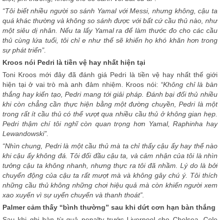
“Tôi biết nhiều người so sánh Yamal với Messi, nhưng không, cậu ta
quá khác thường và không so sánh được với bất cứ cầu thủ nào, như
một siêu dị nhân. Nếu ta lấy Yamal ra để làm thước đo cho các cầu
thủ cùng lứa tuổi, tôi chỉ e như thế sẽ khiến họ khó khăn hơn trong
sự phát triển”.
Kroos nói Pedri là tiền vệ hay nhất hiện tại
Toni Kroos mới đây đã đánh giá Pedri là tiền vệ hay nhất thế giới
hiện tại ở vai trò mà anh đảm nhiệm. Kroos nói:
“Không chỉ là bàn
thắng hay kiến tạo, Pedri mang tới giải pháp. Đánh bại đối thủ nhiều
khi còn chẳng cần thực hiện bằng một đường chuyền, Pedri là một
trong rất ít cầu thủ có thể vượt qua nhiều cầu thủ ở không gian hẹp.
Pedri thậm chí tôi nghĩ còn quan trọng hơn Yamal, Raphinha hay
Lewandowski”.
“Nhìn chung, Pedri là một cầu thủ mà ta chỉ thấy cậu ấy hay thế nào
khi cậu ấy không đá. Tôi đối đầu cậu ta, và cảm nhận của tôi là nhìn
tưởng cậu ta không nhanh, nhưng thực ra tôi đã nhầm. Lý do là bởi
chuyển động của cậu ta rất mượt mà và không gây chú ý. Tôi thích
những cầu thủ không những chơi hiệu quả mà còn khiến người xem
xao xuyến vì sự uyển chuyển và thanh thoát”.
Palmer cảm thấy “bình thường” sau khi dứt cơn hạn bàn thắng
Sau khi ghi bàn từ quả penalty trước Liverpool cho Chelsea, Cole