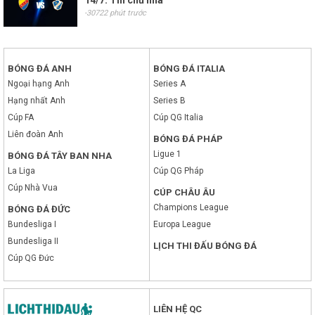
14/7: Tin chủ nhà
-30722 phút trước
BÓNG ĐÁ ANH
BÓNG ĐÁ ITALIA
Ngoại hạng Anh
Series A
Hạng nhất Anh
Series B
Cúp FA
Cúp QG Italia
Liên đoàn Anh
BÓNG ĐÁ PHÁP
Ligue 1
BÓNG ĐÁ TÂY BAN NHA
La Liga
Cúp QG Pháp
Cúp Nhà Vua
CÚP CHÂU ÂU
Champions League
BÓNG ĐÁ ĐỨC
Bundesliga I
Europa League
Bundesliga II
LỊCH THI ĐẤU BÓNG ĐÁ
Cúp QG Đức
LIÊN HỆ QC