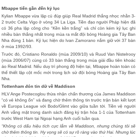
Mbappe tiến gần đến kỷ lục
Kylian Mbappe vừa lập cú đúp giúp Real Madrid thắng nhọc nhằn 3-
2 trước Celta Vigo ở vòng 34 La Liga. Tiền đạo người Pháp hiện đã
có 36 pha lập công cho “Kền kền trắng” và chỉ còn kém kỷ lục ghi
nhiều bàn thắng nhất trong mùa ra mắt đội bóng Hoàng gia Tây Ban
Nha đúng 1 bàn. Kỷ lục hiện do Ivan Zamorano nắm giữ với 37 bàn
ở mùa 1992/93.
Trước đó, Cristiano Ronaldo (mùa 2009/10) và Ruud Van Nistelrooy
(mùa 2006/07) cùng có 33 bàn thắng trong mùa giải đầu tiên khoác
áo Real Madrid. Nếu duy trì phong độ hiện tại, Mbappe hoàn toàn có
thể thiết lập cột mốc mới trong lịch sử đội bóng Hoàng gia Tây Ban
Nha.
Tottenham đón tin dữ về Maddison
HLV Ange Postecoglou thừa nhận chấn thương của James Maddison
“có vẻ không ổn” và đang chờ thêm thông tin trước trận bán kết lượt
về Europa League với Bodo/Glimt vào giữa tuần tới. Tiền vệ người
Anh vắng mặt trong danh sách đăng ký trận hòa 1-1 của Tottenham
trước West Ham tại Ngoại hạng Anh cuối tuần qua.
“Không có dấu hiệu tích cực lắm về Maddison, nhưng chúng tôi sẽ
chờ thêm thông tin. Hy vọng sẽ có sự rõ ràng vào thứ Hai. Nhưng lúc