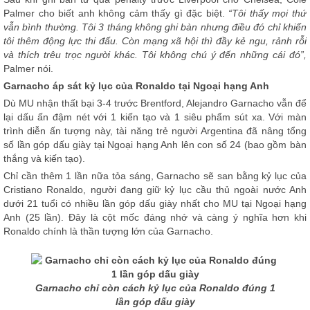
Palmer cho biết anh không cảm thấy gì đặc biệt.
“Tôi thấy mọi thứ
vẫn bình thường. Tôi 3 tháng không ghi bàn nhưng điều đó chỉ khiến
tôi thêm động lực thi đấu. Còn mạng xã hội thì đầy kẻ ngu, rảnh rỗi
và thích trêu trọc người khác. Tôi không chú ý đến những cái đó”,
Palmer nói.
Garnacho áp sát kỷ lục của Ronaldo tại Ngoại hạng Anh
Dù MU nhận thất bại 3-4 trước Brentford, Alejandro Garnacho vẫn để
lại dấu ấn đậm nét với 1 kiến tạo và 1 siêu phẩm sút xa. Với màn
trình diễn ấn tượng này, tài năng trẻ người Argentina đã nâng tổng
số lần góp dấu giày tại Ngoại hạng Anh lên con số 24 (bao gồm bàn
thắng và kiến tạo).
Chỉ cần thêm 1 lần nữa tỏa sáng, Garnacho sẽ san bằng kỷ lục của
Cristiano Ronaldo, người đang giữ kỷ lục cầu thủ ngoài nước Anh
dưới 21 tuổi có nhiều lần góp dấu giày nhất cho MU tại Ngoại hạng
Anh (25 lần). Đây là cột mốc đáng nhớ và càng ý nghĩa hơn khi
Ronaldo chính là thần tượng lớn của Garnacho.
Garnacho chỉ còn cách kỷ lục của Ronaldo đúng 1
lần góp dấu giày