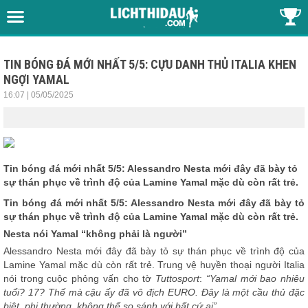
TIN BÓNG ĐÁ MỚI NHẤT 5/5: CỰU DANH THỦ ITALIA KHEN
NGỢI YAMAL
16:07 | 05/05/2025
Tin bóng đá mới nhất 5/5: Alessandro Nesta mới đây đã bày tỏ
sự thán phục về trình độ của Lamine Yamal mặc dù còn rất trẻ.
Tin bóng đá
mới nhất 5/5: Alessandro Nesta mới đây đã bày tỏ
sự thán phục về trình độ của Lamine Yamal mặc dù còn rất trẻ.
Nesta nói Yamal “không phải là người”
Alessandro Nesta mới đây đã bày tỏ sự thán phục về trình độ của
Lamine Yamal mặc dù còn rất trẻ. Trung vệ huyền thoại người Italia
nói trong cuộc phỏng vấn cho tờ
Tuttosport
:
“Yamal mới bao nhiêu
tuổi? 17? Thế mà cậu ấy đã vô địch EURO. Đây là một cầu thủ đặc
biệt, phi thường, không thể so sánh với bất cứ ai”.