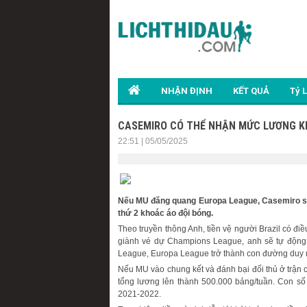
NHẬN ĐỊNH
KẾT QUẢ
Tỷ 
CASEMIRO CÓ THỂ NHẬN MỨC LƯƠNG K
22:51 | 05/05/2025
Nếu MU đăng quang Europa League, Casemiro sẽ
thứ 2 khoác áo đội bóng.
Theo truyền thông Anh, tiền vệ người Brazil có đ
giành vé dự Champions League, anh sẽ tự động 
League, Europa League trở thành con đường duy nh
Nếu MU vào chung kết và đánh bại đối thủ ở trận 
tổng lương lên thành 500.000 bảng/tuần. Con số
2021-2022.