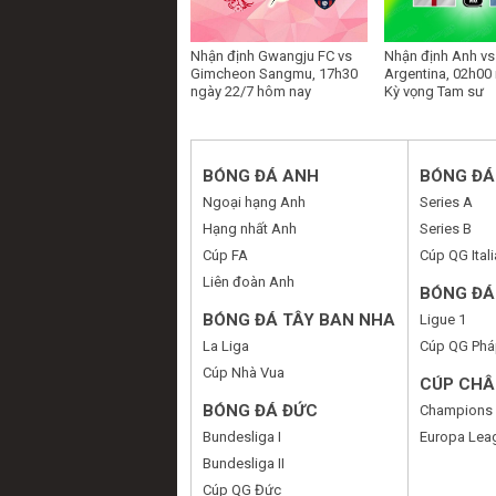
Nhận định Gwangju FC vs
Nhận định Anh vs
Gimcheon Sangmu, 17h30
Argentina, 02h00 
ngày 22/7 hôm nay
Kỳ vọng Tam sư
BÓNG ĐÁ ANH
BÓNG ĐÁ 
Ngoại hạng Anh
Series A
Hạng nhất Anh
Series B
Cúp FA
Cúp QG Itali
Liên đoàn Anh
BÓNG ĐÁ
BÓNG ĐÁ TÂY BAN NHA
Ligue 1
La Liga
Cúp QG Phá
Cúp Nhà Vua
CÚP CHÂ
BÓNG ĐÁ ĐỨC
Champions
Bundesliga I
Europa Lea
Bundesliga II
Cúp QG Đức