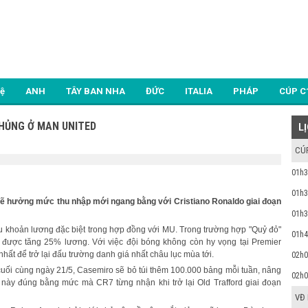
Lệ
ANH
TÂY BAN NHA
ĐỨC
ITALIA
PHÁP
CÚP C
HỦNG Ở MAN UNITED
L
CÚ
01h3
01h3
 hưởng mức thu nhập mới ngang bằng với Cristiano Ronaldo giai đoạn
01h3
iều khoản lương đặc biệt trong hợp đồng với MU. Trong trường hợp "Quỷ đỏ"
01h4
được tăng 25% lương. Với việc đội bóng không còn hy vọng tại Premier
ất để trở lại đấu trường danh giá nhất châu lục mùa tới.
02h0
cuối cùng ngày 21/5, Casemiro sẽ bỏ túi thêm 100.000 bảng mỗi tuần, nâng
02h0
 này đúng bằng mức mà CR7 từng nhận khi trở lại Old Trafford giai đoạn
VĐ