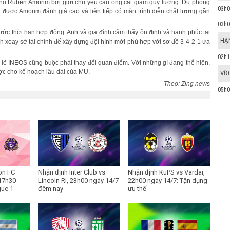
u cho Ruben Amorim bởi giới chủ yêu cầu ông cắt giảm quỹ lương. Dù phong
03h0
được Amorim đánh giá cao và liên tiếp có màn trình diễn chất lượng gần
03h0
ước thời hạn hợp đồng. Anh và gia đình cảm thấy ổn định và hạnh phúc tại
HẠN
h xoay sở tài chính để xây dựng đội hình mới phù hợp với sơ đồ 3-4-2-1 ưa
02h1
ó lẽ INEOS cũng buộc phải thay đổi quan điểm. Với những gì đang thể hiện,
ược cho kế hoạch lâu dài của MU.
VĐ
Theo: Zing news
05h0
on FC
Nhận định Inter Club vs
Nhận định KuPS vs Vardar,
17h30
Lincoln RI, 23h00 ngày 14/7
22h00 ngày 14/7: Tận dụng
gue 1
đêm nay
ưu thế