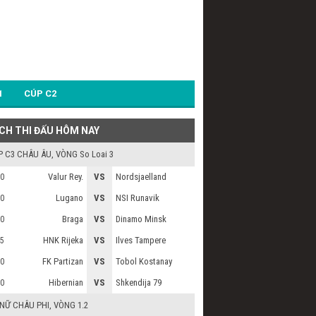
1
CÚP C2
ỊCH THI ĐẤU HÔM NAY
P C3 CHÂU ÂU
, VÒNG So Loai 3
Valur Rey.
VS
Nordsjaelland
0
Lugano
VS
NSI Runavik
0
Braga
VS
Dinamo Minsk
0
HNK Rijeka
VS
Ilves Tampere
5
FK Partizan
VS
Tobol Kostanay
0
Hibernian
VS
Shkendija 79
0
 NỮ CHÂU PHI
, VÒNG 1.2