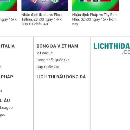
Nhận định Iberia vs Flora
Nhận định Pháp vs Tây Ban
ngày 16/7:
Tallinn, 23h00 ngày 14/7:
Nha, 02h00 ngày 15/7 hôm
Cúp C1 châu Âu
nay
ITALIA
BÓNG ĐÁ VIỆT NAM
V-League
Hạng nhất Quốc Gia
a
Cúp Quốc Gia
 PHÁP
LỊCH THI ĐẤU BÓNG ĐÁ
p
U ÂU
 League
gue