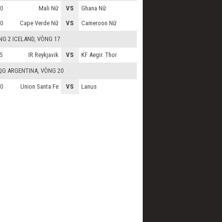
Mali Nữ
VS
Ghana Nữ
0
Cape Verde Nữ
VS
Cameroon Nữ
0
G 2 ICELAND
, VÒNG 17
IR Reykjavik
VS
KF Aegir. Thor
5
QG ARGENTINA
, VÒNG 20
Union Santa Fe
VS
Lanus
0