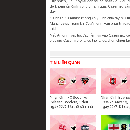
Tuy nhiên, điều này lại dẫn tới bài toán đau đầ
độ không ổn định trong 3 năm qua, Casemiro vẫn 
đây.
Cá nhân Casemiro không có ý định chia tay MU tr
Manchester. Trong khi đó, Amorim vẫn phải tìm các
thích.
Nếu Amorim tiếp tục đặt niềm tin vào Casemiro, c
việc giữ Casemiro ở lại có thể là lựa chọn chiến l
TIN LIÊN QUAN
Nhận định FC Seoul vs
Nhận định Buche
Pohang Steelers, 17h30
1995 vs Anyang, 
ngày 22/7: Ưu thế sân nhà
ngày 22/7: K Lea