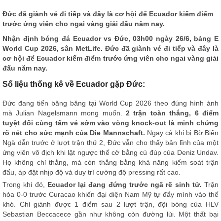
Đức đã giành vé đi tiếp và đây là cơ hội để Ecuador kiếm điểm
trước ứng viên cho ngai vàng giải đấu năm nay.
Nhận định bóng đá
Ecuador vs Đức, 03h00 ngày 26/6, bảng E
World Cup 2026, sân MetLife. Đức đã giành vé đi tiếp và đây là
cơ hội để Ecuador kiếm điểm trước ứng viên cho ngai vàng giải
đấu năm nay.
Số liệu thống kê về Ecuador gặp Đức:
Đức đang tiến băng băng tại World Cup 2026 theo đúng hình ảnh
mà Julian Nagelsmann mong muốn.
2 trận toàn thắng, 6 điểm
tuyệt đối cùng tấm vé sớm vào vòng knock-out là minh chứng
rõ nét cho sức mạnh của Die Mannschaft.
Ngay cả khi bị Bờ Biển
Ngà dẫn trước ở lượt trận thứ 2, Đức vẫn cho thấy bản lĩnh của một
ứng viên vô địch khi lật ngược thế cờ bằng cú đúp của Deniz Undav.
Họ không chỉ thắng, mà còn thắng bằng khả năng kiểm soát trận
đấu, áp đặt nhịp độ và duy trì cường độ pressing rất cao.
Trong khi đó,
Ecuador lại đang đứng trước ngã rẽ sinh tử.
Trận
hòa 0-0 trước Curacao khiến đại diện Nam Mỹ tự đẩy mình vào thế
khó. Chỉ giành được 1 điểm sau 2 lượt trận, đội bóng của HLV
Sebastian Beccacece gần như không còn đường lùi. Một thất bại