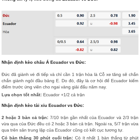
Nhận định kèo châu Á Ecuador vs Đức:
Đức đã giành vé đi tiếp và chỉ cần 1 trận hòa là Cỗ xe tăng sẽ chắn
chắn giành ngôi đầu bảng E. Do đó, đây là cơ hội để Ecuador kiếm
điểm trước ứng viên cho ngai vàng giải đấu năm nay.
Lựa chọn tốt nhất:
Ecuador +1/2 cả trận
Nhận định kèo tài xỉu Ecuador vs Đức:
2 hoặc 3 bàn cả trận:
7/10 trận gần nhất của Ecuador và 2/3 trận
vừa qua của Đức đều có 2 hoặc 3 bàn cả trận. Ngoài ra, 5/7 trận vừa
qua trên sân trung lập của Ecuador cũng có kết cục tương tự.
Có bàn thắng 30 phút cuối trận:
Có ít nhất 1 bàn thắng từ phút