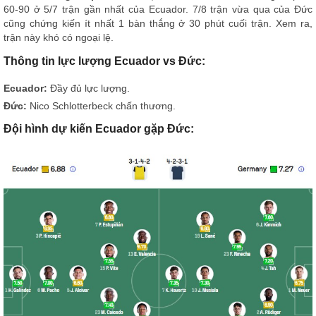
60-90 ở 5/7 trận gần nhất của Ecuador. 7/8 trận vừa qua của Đức
cũng chứng kiến ít nhất 1 bàn thắng ở 30 phút cuối trận. Xem ra,
trận này khó có ngoại lệ.
Thông tin lực lượng Ecuador vs Đức:
Ecuador:
Đầy đủ lực lượng.
Đức:
Nico Schlotterbeck chấn thương.
Đội hình dự kiến Ecuador gặp Đức: