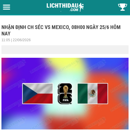
NHẬN ĐỊNH CH SÉC VS MEXICO, 08H00 NGÀY 25/6 HÔM
NAY
11:05 | 22/06/2026