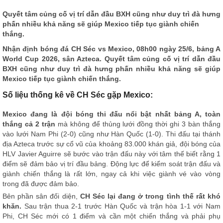
Quyết tâm củng cố vị trí dẫn đầu BXH cũng như duy trì đà hưng
phấn nhiều khả năng sẽ giúp Mexico tiếp tục giành chiến
thắng.
Nhận định bóng đá
CH Séc vs Mexico, 08h00 ngày 25/6, bảng A
World Cup 2026, sân Azteca. Quyết tâm củng cố vị trí dẫn đầu
BXH cũng như duy trì đà hưng phấn nhiều khả năng sẽ giúp
Mexico tiếp tục giành chiến thắng.
Số liệu thống kê về CH Séc gặp Mexico:
Mexico đang là đội bóng thi đấu nổi bật nhất bảng A, toàn
thắng cả 2 trận
mà không để thủng lưới đồng thời ghi 3 bàn thắng
vào lưới Nam Phi (2-0) cũng như Hàn Quốc (1-0). Thi đấu tại thánh
địa Azteca trước sự cổ vũ của khoảng 83.000 khán giả, đội bóng của
HLV Javier Aguirre sẽ bước vào trận đấu này với tâm thế biết rằng 1
điểm sẽ đảm bảo vị trí đầu bảng. Động lực để kiểm soát trận đấu và
giành chiến thắng là rất lớn, ngay cả khi việc giành vé vào vòng
trong đã được đảm bảo.
Bên phần sân đối diện,
CH Séc lại đang ở trong tình thế rất khó
khăn.
Sau trận thua 2-1 trước Hàn Quốc và trận hòa 1-1 với Nam
Phi, CH Séc mới có 1 điểm và cần một chiến thắng và phải phụ