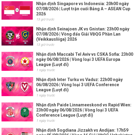
Nhận định Singapore vs Indonesia: 20h00 ngày
07/08/2026 | Lượt trận cuối Bảng A – ASEAN Cup
2026
13 giờ trước
Nhận định Seinajoen JK vs Gnistan: 23h00 ngày
07/08/2026 | Vòng đấu Giải VĐQG Phần Lan
(Veikkausliiga) 2026
13 giờ trước
Nhận định Maccabi Tel Aviv vs CSKA Sofia: 23h00
ngày 06/08/2026 | Vòng loại 3 UEFA Europa
League (Lượt đi)
1 ngày trước
Nhận định Inter Turku vs Vaduz: 22h00 ngày
06/08/2026 | Vòng loại 3 UEFA Conference
League (Lượt đi)
1 ngày trước
Nhận định Paide Linnameeskond vs Rapid Wien:
23h00 ngày 06/08/2026 | Vòng loại 3 UEFA
Conference League (Lượt đi)
1 ngày trước
Nhận định Sogdiana Jizzakh vs Andijan: 17h59