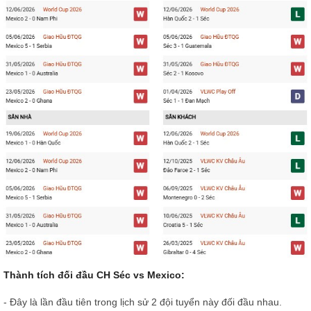
Thành tích đối đầu CH Séc vs Mexico:
- Đây là lần đầu tiên trong lịch sử 2 đội tuyển này đối đầu nhau.