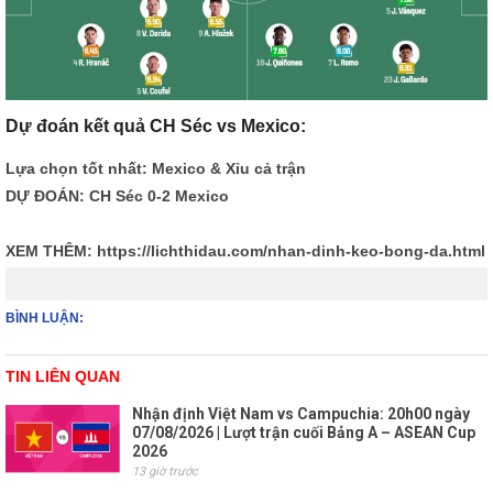
Dự đoán kết quả CH Séc vs Mexico:
Lựa chọn tốt nhất: Mexico & Xỉu cả trận
DỰ ĐOÁN: CH Séc 0-2 Mexico
XEM THÊM:
https://lichthidau.com/nhan-dinh-keo-bong-da.html
BÌNH LUẬN:
TIN LIÊN QUAN
Nhận định Việt Nam vs Campuchia: 20h00 ngày
07/08/2026 | Lượt trận cuối Bảng A – ASEAN Cup
2026
13 giờ trước