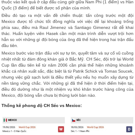
thuộc vào kết quả ở cặp đấu cùng giờ giữa Nam Phi (1 điểm) vs Hàn
Quốc (3 điểm) để biết được số phận của mình.
Điều đó tạo ra một vấn đề chiến thuật: tấn công trước một đội
Mexico được tổ chức tốt đồng nghĩa với việc để lại khoảng trống
phía sau, điều mà Raul Jimenez và Santiago Gimenez rất dễ khai
thác. Huấn luyện viên Hasek cần một màn trình diễn vượt trội hơn
hẳn so với những gì đội bóng của ông đã thể hiện trong hai trận đấu
đầu tiên.
Mexico bước vào trận đấu với sự tự tin, quyết tâm và sự cổ vũ cuồng
nhiệt nhất từ ​​đám đông khán giả ở Bắc Mỹ. CH Séc, đội trở lại World
Cup lần đầu tiên kể từ năm 2006 cần phải thể hiện những khoảnh
khắc cá nhân xuất sắc, đặc biệt là từ Patrik Schick và Tomas Soucek,
nhưng việc giữ sạch lưới là điều thiết yếu nếu họ muốn xây dựng từ
nền tảng vững chắc. Với những gì đã thể hiện ở thời điểm hiện tại,
điều đó dường như là một nhiệm vụ khó khăn trước hàng công của
Mexico, đội bóng vẫn chưa bị thủng lưới bàn nào.
Thống kê phong độ CH Séc vs Mexico: