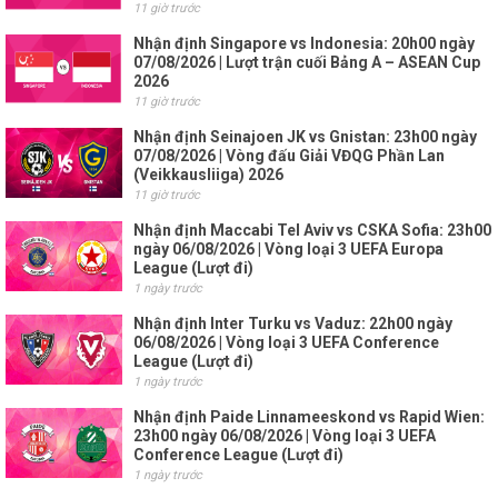
11 giờ trước
Nhận định Singapore vs Indonesia: 20h00 ngày
07/08/2026 | Lượt trận cuối Bảng A – ASEAN Cup
2026
11 giờ trước
Nhận định Seinajoen JK vs Gnistan: 23h00 ngày
07/08/2026 | Vòng đấu Giải VĐQG Phần Lan
(Veikkausliiga) 2026
11 giờ trước
Nhận định Maccabi Tel Aviv vs CSKA Sofia: 23h00
ngày 06/08/2026 | Vòng loại 3 UEFA Europa
League (Lượt đi)
1 ngày trước
Nhận định Inter Turku vs Vaduz: 22h00 ngày
06/08/2026 | Vòng loại 3 UEFA Conference
League (Lượt đi)
1 ngày trước
Nhận định Paide Linnameeskond vs Rapid Wien:
23h00 ngày 06/08/2026 | Vòng loại 3 UEFA
Conference League (Lượt đi)
1 ngày trước