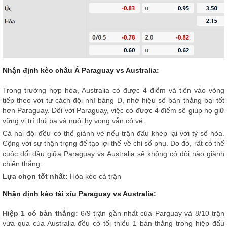
Nhận định kèo châu Á Paraguay vs Australia:
Trong trường hợp hòa, Australia có được 4 điểm và tiến vào vòng
tiếp theo với tư cách đội nhì bảng D, nhờ hiệu số bàn thắng bại tốt
hơn Paraguay. Đối với Paraguay, việc có được 4 điểm sẽ giúp họ giữ
vững vị trí thứ ba và nuôi hy vọng vẫn có vé.
Cả hai đội đều có thể giành vé nếu trận đấu khép lại với tỷ số hòa.
Cộng với sự thận trọng để tạo lợi thế về chỉ số phụ. Do đó, rất có thể
cuộc đối đầu giữa Paraguay vs Australia sẽ không có đội nào giành
chiến thắng.
Lựa chọn tốt nhất:
Hòa kèo cả trận
Nhận định kèo tài xỉu Paraguay vs Australia:
Hiệp 1 có bàn thắng:
6/9 trận gần nhất của Parguay và 8/10 trận
vừa qua của Australia đều có tối thiểu 1 bàn thắng trong hiệp đấu