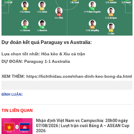
Dự đoán kết quả Paraguay vs Australia:
Lựa chọn tốt nhất: Hòa kèo & Xỉu cả trận
DỰ ĐOÁN: Paraguay 1-1 Australia
XEM THÊM:
https://lichthidau.com/nhan-dinh-keo-bong-da.html
BÌNH LUẬN:
TIN LIÊN QUAN
Nhận định Việt Nam vs Campuchia: 20h00 ngày
07/08/2026 | Lượt trận cuối Bảng A – ASEAN Cup
2026