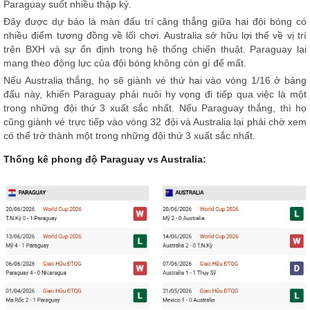
Paraguay suốt nhiều thập kỷ.
Đây được dự báo là màn đấu trí căng thẳng giữa hai đội bóng có
nhiều điểm tương đồng về lối chơi. Australia sở hữu lợi thế về vị trí
trên BXH và sự ổn định trong hệ thống chiến thuật. Paraguay lại
mang theo động lực của đội bóng không còn gì để mất.
Nếu Australia thắng, họ sẽ giành vé thứ hai vào vòng 1/16 ở bảng
đấu này, khiến Paraguay phải nuôi hy vọng đi tiếp qua việc là một
trong những đội thứ 3 xuất sắc nhất. Nếu Paraguay thắng, thì họ
cũng giành vé trực tiếp vào vòng 32 đội và Australia lại phải chờ xem
có thể trở thành một trong những đội thứ 3 xuất sắc nhất.
Thống kê phong độ Paraguay vs Australia: