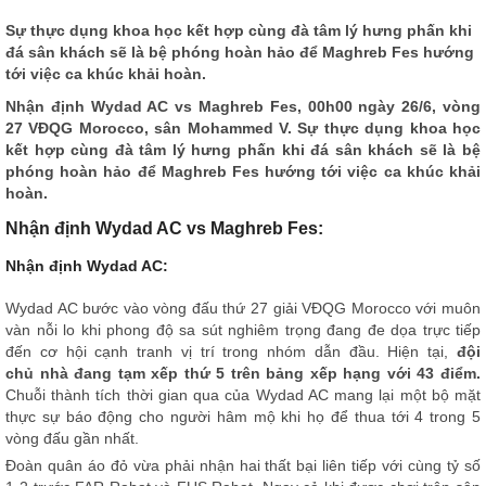
Sự thực dụng khoa học kết hợp cùng đà tâm lý hưng phấn khi
đá sân khách sẽ là bệ phóng hoàn hảo để Maghreb Fes hướng
tới việc ca khúc khải hoàn.
Nhận định
Wydad AC vs Maghreb Fes, 00h00 ngày 26/6, vòng
27 VĐQG Morocco, sân Mohammed V. Sự thực dụng khoa học
kết hợp cùng đà tâm lý hưng phấn khi đá sân khách sẽ là bệ
phóng hoàn hảo để Maghreb Fes hướng tới việc ca khúc khải
hoàn.
Nhận định Wydad AC vs Maghreb Fes:
Nhận định Wydad AC:
Wydad AC bước vào vòng đấu thứ 27 giải VĐQG Morocco với muôn
vàn nỗi lo khi phong độ sa sút nghiêm trọng đang đe dọa trực tiếp
đến cơ hội cạnh tranh vị trí trong nhóm dẫn đầu. Hiện tại,
đội
chủ nhà đang tạm xếp thứ 5 trên bảng xếp hạng với 43 điểm.
Chuỗi thành tích thời gian qua của Wydad AC mang lại một bộ mặt
thực sự báo động cho người hâm mộ khi họ để thua tới 4 trong 5
vòng đấu gần nhất.
Đoàn quân áo đỏ vừa phải nhận hai thất bại liên tiếp với cùng tỷ số