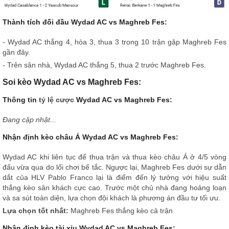
Thành tích đối đầu Wydad AC vs Maghreb Fes:
- Wydad AC thắng 4, hòa 3, thua 3 trong 10 trận gặp Maghreb Fes
gần đây.
- Trên sân nhà, Wydad AC thắng 5, thua 2 trước Maghreb Fes.
Soi kèo Wydad AC vs Maghreb Fes:
Thông tin
tỷ lệ cược
Wydad AC vs Maghreb Fes:
Đang cập nhật...
Nhận định kèo châu Á Wydad AC vs Maghreb Fes:
Wydad AC khi liên tục để thua trận và thua kèo châu Á ở 4/5 vòng
đấu vừa qua do lối chơi bế tắc. Ngược lại, Maghreb Fes dưới sự dẫn
dắt của HLV Pablo Franco lại là điểm đến lý tưởng với hiệu suất
thắng kèo sân khách cực cao. Trước một chủ nhà đang hoảng loạn
và sa sút toàn diện, lựa chọn đội khách là phương án đầu tư tối ưu.
Lựa chọn tốt nhất:
Maghreb Fes thắng kèo cả trận
Nhận định kèo tài xỉu Wydad AC vs Maghreb Fes: