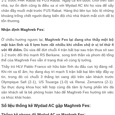
1-2 trước FAR Rabat và FUS Rabat. Ngay cả khi được chơi trên sân
nhà, sự ổn định cũng là điều xa xỉ với Wydad AC khi họ vừa để sẩy
chân đầy muối mặt trước FUS Rabat. Hàng thủ liên tục bộc lộ những
khoảng trống chết người đang biến đội chủ nhà thành mắt xích dễ bị
tổn thương.
Nhận định Maghreb Fes:
Ở chiều hướng ngược lại,
Maghreb Fes lại đang cho thấy một bộ
mặt bản lĩnh và lì lợm hơn rất nhiều khi chễm chệ ở vị trí thứ 4
với 49 điểm.
Dù vừa để đứt chuỗi 4 trận bất bại sau trận thua sít sao
1-2 trước đối thủ mạnh RS Berkane, song tinh thần và phom độ tổng
thể của Maghreb Fes vẫn ở trạng thái vô cùng lý tưởng.
Thầy trò HLV Pablo Franco sở hữu bản lĩnh du đấu cực kỳ đáng nể.
Khi rời xa tổ ấm, họ đang duy trì mạch 5 trận bất bại liên tiếp đầy uy
tín, trong đó có chuỗi 3 thắng lợi vang dội trên sân khách trước
Olympique Safi (2-1), US Touarga (1-0) và Renai. Zemamra (2-1).
Sự thực dụng khoa học kết hợp cùng đà tâm lý hưng phấn khi đá
sân khách sẽ là bệ phóng hoàn hảo để Maghreb Fes hướng tới việc
ca khúc khải hoàn.
Số liệu thống kê Wydad AC gặp Maghreb Fes:
Thống kê phong độ Wydad AC vs Maghreb Fes: