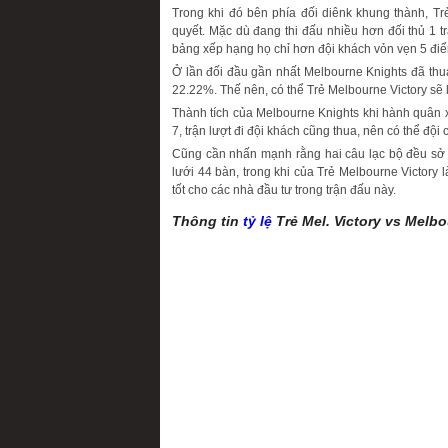
Trong khi đó bên phía đối diênk khung thành, Tr
quyết. Mặc dù đang thi đấu nhiều hơn đối thủ 1 t
bảng xếp hạng họ chỉ hơn đội khách vỏn vẹn 5 điể
Ở lần đối đầu gần nhất Melbourne Knights đã thua
22.22%. Thế nên, có thể Trẻ Melbourne Victory sẽ 
Thành tích của Melbourne Knights khi hành quân 
7, trận lượt đi đội khách cũng thua, nên có thể đội
Cũng cần nhấn mạnh rằng hai câu lạc bộ đều sở h
lưới 44 bàn, trong khi của Trẻ Melbourne Victory 
tốt cho các nhà đầu tư trong trận đấu này.
Thông tin
tỷ lệ
Trẻ Mel. Victory vs Melb