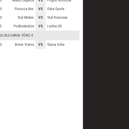
Miedz Legnica
VS
Pogon Grodzisk
0
Puszcza Nie.
VS
Odra Opole
0
Stal Mielec
VS
Stal Rzeszow
0
Podbeskidzie
VS
Lechia GD
5
QG BULGARIA
, VÒNG 4
Botev Vratsa
VS
Slavia Sofia
0