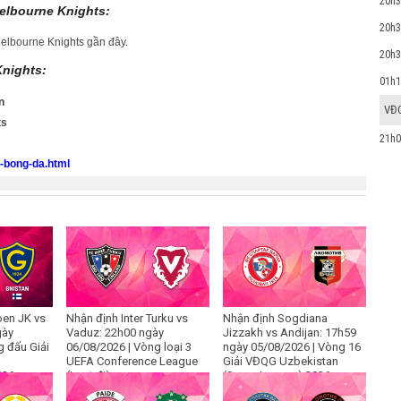
20h3
Melbourne Knights:
20h3
 Melbourne Knights gần đây.
20h3
Knights:
01h1
n
VĐ
ts
21h0
o-bong-da.html
oen JK vs
Nhận định Inter Turku vs
Nhận định Sogdiana
gày
Vaduz: 22h00 ngày
Jizzakh vs Andijan: 17h59
g đấu Giải
06/08/2026 | Vòng loại 3
ngày 05/08/2026 | Vòng 16
UEFA Conference League
Giải VĐQG Uzbekistan
026
(Lượt đi)
(Super League) 2026