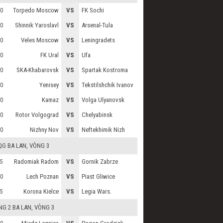
Torpedo Moscow
VS
FK Sochi
0
Shinnik Yaroslavl
VS
Arsenal-Tula
0
Veles Moscow
VS
Leningradets
0
FK Ural
VS
Ufa
0
SKA-Khabarovsk
VS
Spartak Kostroma
0
Yenisey
VS
Tekstilshchik Ivanov
0
Kamaz
VS
Volga Ulyanovsk
0
Rotor Volgograd
VS
Chelyabinsk
0
Nizhny Nov
VS
Neftekhimik Nizh
0
QG BA LAN
, VÒNG 3
Radomiak Radom
VS
Gornik Zabrze
5
Lech Poznan
VS
Piast Gliwice
0
Korona Kielce
VS
Legia Wars.
5
G 2 BA LAN
, VÒNG 3