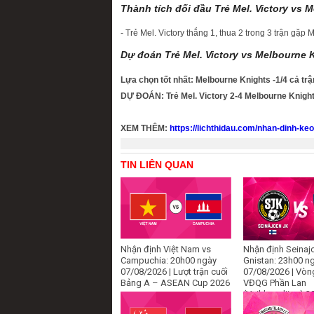
Thành tích đối đầu Trẻ Mel. Victory vs 
- Trẻ Mel. Victory thắng 1, thua 2 trong 3 trận gặp
Dự đoán Trẻ Mel. Victory vs Melbourne 
Lựa chọn tốt nhất: Melbourne Knights -1/4 cả trậ
DỰ ĐOÁN: Trẻ Mel. Victory 2-4 Melbourne Knigh
XEM THÊM:
https://lichthidau.com/nhan-dinh-ke
TIN LIÊN QUAN
Nhận định Việt Nam vs
Nhận định Seinaj
Campuchia: 20h00 ngày
Gnistan: 23h00 n
07/08/2026 | Lượt trận cuối
07/08/2026 | Vòn
Bảng A – ASEAN Cup 2026
VĐQG Phần Lan
(Veikkausliiga) 2