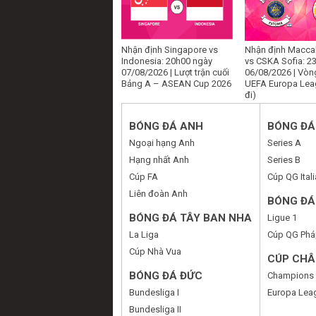
Nhận định Singapore vs
Nhận định Maccab
Indonesia: 20h00 ngày
vs CSKA Sofia: 2
07/08/2026 | Lượt trận cuối
06/08/2026 | Vòng
Bảng A – ASEAN Cup 2026
UEFA Europa Lea
đi)
BÓNG ĐÁ ANH
BÓNG ĐÁ 
Ngoại hạng Anh
Series A
Hạng nhất Anh
Series B
Cúp FA
Cúp QG Itali
Liên đoàn Anh
BÓNG ĐÁ
BÓNG ĐÁ TÂY BAN NHA
Ligue 1
La Liga
Cúp QG Phá
Cúp Nhà Vua
CÚP CHÂ
BÓNG ĐÁ ĐỨC
Champions
Bundesliga I
Europa Lea
Bundesliga II