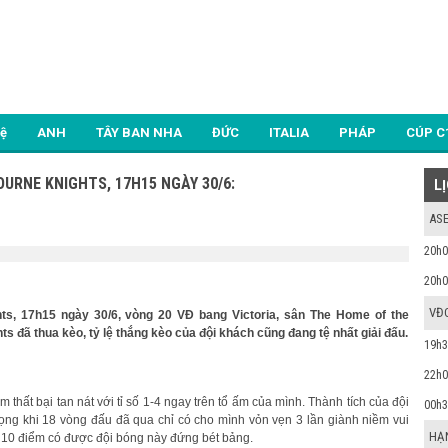
Lệ
ANH
TÂY BAN NHA
ĐỨC
ITALIA
PHÁP
CÚP C
URNE KNIGHTS, 17H15 NGÀY 30/6:
L
ASE
20h0
20h0
VĐ
ts, 17h15 ngày 30/6, vòng 20 VĐ bang Victoria, sân The Home of the
ts đã thua kèo, tỷ lệ thắng kèo của đội khách cũng đang tệ nhất giải đấu.
19h3
22h0
thất bại tan nát với tỉ số 1-4 ngay trên tổ ấm của mình. Thành tích của đội
00h3
vọng khi 18 vòng đấu đã qua chỉ có cho mình vỏn vẹn 3 lần giành niềm vui
HẠ
ới 10 điểm có được đội bóng này đứng bét bảng.