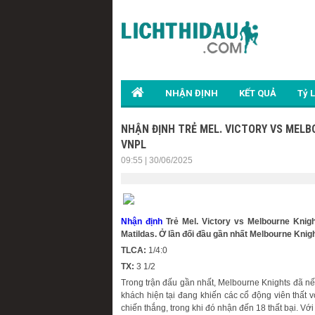
NHẬN ĐỊNH
KẾT QUẢ
Tỷ 
NHẬN ĐỊNH TRẺ MEL. VICTORY VS MELBO
VNPL
09:55 | 30/06/2025
Nhận định
Trẻ Mel. Victory vs Melbourne Knigh
Matildas. Ở lần đối đầu gần nhất Melbourne Knigh
TLCA:
1/4:0
TX:
3 1/2
Trong trận đấu gần nhất, Melbourne Knights đã nếm 
khách hiện tại đang khiến các cổ động viên thất 
chiến thắng, trong khi đó nhận đến 18 thất bại. V