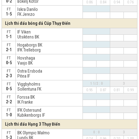
0-2
Bokelj Kotor
0.86
0.84
0.94
0.76
Iskra Danilo
FT
1-5
FK Jerezo
Lịch thi đấu bóng đá Cúp Thụy Điển
IF Viken
FT
1-1
Utsiktens BK
Hogaborgs BK
FT
2-1
IFK Trelleborg
Hovshaga
FT
0-5
Vaxjo BK
Ostra Ersboda
FT
2-3
Pitea IF
1 1/2 : 0
3
Viggbyholms
FT
0-5
Sollentuna FK
0.95
0.87
0.81
0.99
Forssa BK
FT
2-2
IK Franke
IFK Ostersund
FT
1-0
Kubikenborgs IF
Lịch thi đấu Hạng 3 Thụy Điển
0 : 0
3
BK Olympic Malmo
FT
1-3
Lunds BK
0.74
0.96
0.70
1.00