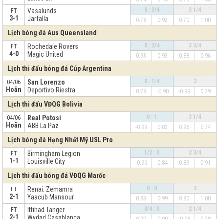
0 : 3/4
3 1/4
Vasalunds
FT
3-1
Jarfalla
0.78
0.92
0.70
1.00
Lịch bóng đá Aus Queensland
0 : 3/4
3 3/4
Rochedale Rovers
FT
4-0
Magic United
0.93
0.93
0.88
0.96
Lịch thi đấu bóng đá Cúp Argentina
0 : 1/4
2
San Lorenzo
04/06
Hoãn
Deportivo Riestra
0.78
-0.90
-0.99
0.79
Lịch thi đấu VĐQG Bolivia
0 : 1
3 1/4
Real Potosi
04/06
Hoãn
ABB La Paz
-0.99
0.83
0.96
0.74
Lịch bóng đá Hạng Nhất Mỹ USL Pro
1/2 : 0
2 3/4
Birmingham Legion
FT
1-1
Louisville City
-0.96
0.84
0.89
0.91
Lịch thi đấu bóng đá VĐQG Marốc
0 : 0
2
Renai. Zemamra
FT
2-1
Yaacub Mansour
0.83
0.99
0.80
1.00
3/4 : 0
2 1/4
Ittihad Tanger
FT
2-1
Wydad Casablanca