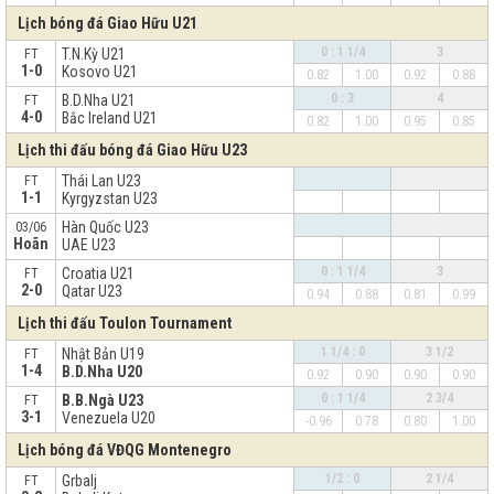
Lịch bóng đá Giao Hữu U21
0 : 1 1/4
3
T.N.Kỳ U21
FT
1-0
Kosovo U21
0.82
1.00
0.92
0.88
0 : 3
4
B.D.Nha U21
FT
4-0
Bắc Ireland U21
0.82
1.00
0.95
0.85
Lịch thi đấu bóng đá Giao Hữu U23
Thái Lan U23
FT
1-1
Kyrgyzstan U23
Hàn Quốc U23
03/06
Hoãn
UAE U23
0 : 1 1/4
3
Croatia U21
FT
2-0
Qatar U23
0.94
0.88
0.81
0.99
Lịch thi đấu Toulon Tournament
1 1/4 : 0
3 1/2
Nhật Bản U19
FT
1-4
B.D.Nha U20
0.92
0.90
0.90
0.90
0 : 1 1/4
2 3/4
B.B.Ngà U23
FT
3-1
Venezuela U20
-0.96
0.78
0.80
1.00
Lịch bóng đá VĐQG Montenegro
1/2 : 0
2 1/4
Grbalj
FT