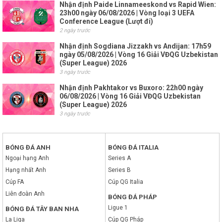
Nhận định Paide Linnameeskond vs Rapid Wien:
23h00 ngày 06/08/2026 | Vòng loại 3 UEFA
Conference League (Lượt đi)
2 ngày trước
Nhận định Sogdiana Jizzakh vs Andijan: 17h59
ngày 05/08/2026 | Vòng 16 Giải VĐQG Uzbekistan
(Super League) 2026
3 ngày trước
Nhận định Pakhtakor vs Buxoro: 22h00 ngày
06/08/2026 | Vòng 16 Giải VĐQG Uzbekistan
(Super League) 2026
3 ngày trước
BÓNG ĐÁ ANH
BÓNG ĐÁ ITALIA
Ngoại hạng Anh
Series A
Hạng nhất Anh
Series B
Cúp FA
Cúp QG Italia
Liên đoàn Anh
BÓNG ĐÁ PHÁP
Ligue 1
BÓNG ĐÁ TÂY BAN NHA
La Liga
Cúp QG Pháp