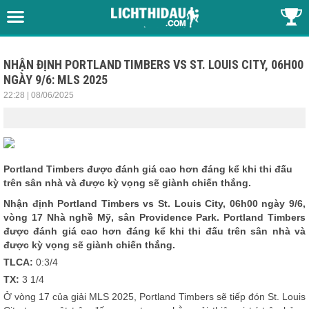
NHẬN ĐỊNH PORTLAND TIMBERS VS ST. LOUIS CITY, 06H00
NGÀY 9/6: MLS 2025
22:28 | 08/06/2025
Portland Timbers được đánh giá cao hơn đáng kể khi thi đấu
trên sân nhà và được kỳ vọng sẽ giành chiến thắng.
Nhận định
Portland Timbers vs St. Louis City, 06h00 ngày 9/6,
vòng 17 Nhà nghề Mỹ, sân Providence Park. Portland Timbers
được đánh giá cao hơn đáng kể khi thi đấu trên sân nhà và
được kỳ vọng sẽ giành chiến thắng.
TLCA:
0:3/4
TX:
3 1/4
Ở vòng 17 của giải MLS 2025, Portland Timbers sẽ tiếp đón St. Louis