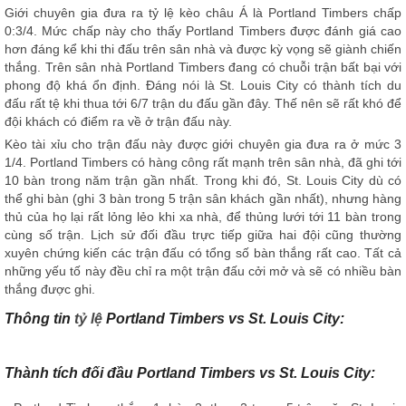
Giới chuyên gia đưa ra tỷ lệ kèo châu Á là Portland Timbers chấp
0:3/4. Mức chấp này cho thấy Portland Timbers được đánh giá cao
hơn đáng kể khi thi đấu trên sân nhà và được kỳ vọng sẽ giành chiến
thắng. Trên sân nhà Portland Timbers đang có chuỗi trận bất bại với
phong độ khá ổn định. Đáng nói là St. Louis City có thành tích du
đấu rất tệ khi thua tới 6/7 trận du đấu gần đây. Thế nên sẽ rất khó để
đội khách có điểm ra về ở trận đấu này.
Kèo tài xỉu cho trận đấu này được giới chuyên gia đưa ra ở mức 3
1/4. Portland Timbers có hàng công rất mạnh trên sân nhà, đã ghi tới
10 bàn trong năm trận gần nhất. Trong khi đó, St. Louis City dù có
thể ghi bàn (ghi 3 bàn trong 5 trận sân khách gần nhất), nhưng hàng
thủ của họ lại rất lỏng lẻo khi xa nhà, để thủng lưới tới 11 bàn trong
cùng số trận. Lịch sử đối đầu trực tiếp giữa hai đội cũng thường
xuyên chứng kiến các trận đấu có tổng số bàn thắng rất cao. Tất cả
những yếu tố này đều chỉ ra một trận đấu cởi mở và sẽ có nhiều bàn
thắng được ghi.
Thông tin
tỷ lệ
Portland Timbers vs St. Louis City:
Thành tích đối đầu Portland Timbers vs St. Louis City: