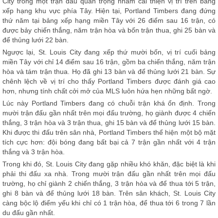
City trong một trận đấu quan trọng nhằm cải thiện vị trí trên bảng
xếp hạng khu vực phía Tây. Hiện tại, Portland Timbers đang đứng
thứ năm tại bảng xếp hạng miền Tây với 26 điểm sau 16 trận, có
được bảy chiến thắng, năm trận hòa và bốn trận thua, ghi 25 bàn và
để thủng lưới 22 bàn.
Ngược lại, St. Louis City đang xếp thứ mười bốn, vị trí cuối bảng
miền Tây với chỉ 14 điểm sau 16 trận, gồm ba chiến thắng, năm trận
hòa và tám trận thua. Họ đã ghi 13 bàn và để thủng lưới 21 bàn. Sự
chênh lệch về vị trí cho thấy Portland Timbers được đánh giá cao
hơn, nhưng tính chất cởi mở của MLS luôn hứa hẹn những bất ngờ.
Lúc này Portland Timbers đang có chuỗi trận khá ổn định. Trong
mười trận đấu gần nhất trên mọi đấu trường, họ giành được 4 chiến
thắng, 3 trận hòa và 3 trận thua, ghi 15 bàn và để thủng lưới 15 bàn.
Khi được thi đấu trên sân nhà, Portland Timbers thể hiện một bộ mặt
tích cực hơn: đội bóng đang bất bại cả 7 trận gần nhất với 4 trận
thắng và 3 trận hòa.
Trong khi đó, St. Louis City đang gặp nhiều khó khăn, đặc biệt là khi
phải thi đấu xa nhà. Trong mười trận đấu gần nhất trên mọi đấu
trường, họ chỉ giành 2 chiến thắng, 3 trận hòa và để thua tới 5 trận,
ghi 8 bàn và để thủng lưới 18 bàn. Trên sân khách, St. Louis City
càng bộc lộ điểm yếu khi chỉ có 1 trận hòa, để thua tới 6 trong 7 lần
du đấu gần nhất.