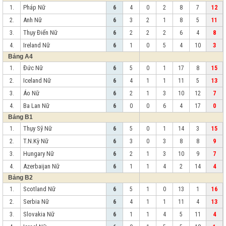
Pháp Nữ
1.
6
4
0
2
8
7
12
Anh Nữ
2.
6
3
2
1
8
5
11
Thụy Điển Nữ
3.
6
2
2
2
6
4
8
Ireland Nữ
4.
6
1
0
5
4
10
3
Bảng A4
Đức Nữ
1.
6
5
0
1
17
8
15
Iceland Nữ
2.
6
4
1
1
11
5
13
Áo Nữ
3.
6
2
1
3
10
12
7
Ba Lan Nữ
4.
6
0
0
6
4
17
0
Bảng B1
Thụy Sỹ Nữ
1.
6
5
0
1
14
3
15
T.N.Kỳ Nữ
2.
6
3
0
3
8
8
9
Hungary Nữ
3.
6
2
1
3
10
9
7
Azerbaijan Nữ
4.
6
1
1
4
2
14
4
Bảng B2
Scotland Nữ
1.
6
5
1
0
13
1
16
Serbia Nữ
2.
6
4
1
1
11
4
13
Slovakia Nữ
3.
6
1
1
4
5
11
4