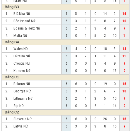
Israel Nữ
4.
6
0
1
5
5
18
1
Bảng B3
B.D.Nha Nữ
1.
6
5
1
0
14
2
16
Bắc Ireland Nữ
2.
6
3
1
2
8
7
10
Bosnia & Herz Nữ
3.
6
2
1
3
4
9
7
Malta Nữ
4.
6
0
1
5
2
10
1
Bảng B4
Wales Nữ
1.
6
4
2
0
18
3
14
Ukraina Nữ
2.
6
3
2
1
11
4
11
Croatia Nữ
3.
6
3
0
3
4
9
9
Kosovo Nữ
4.
6
0
0
6
0
17
0
Bảng C1
Belarus Nữ
1.
6
6
0
0
19
0
18
Georgia Nữ
2.
6
3
1
2
6
7
10
Lithuania Nữ
3.
6
2
1
3
5
10
7
Síp Nữ
4.
6
0
0
6
1
14
0
Bảng C2
Slovenia Nữ
1.
6
6
0
0
26
0
18
Latvia Nữ
2.
6
3
0
3
8
16
9