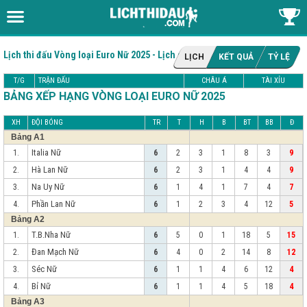
Lịch thi đấu Vòng loại Euro Nữ 2025 - Lịch giải Women Euro Qualifiers
LỊCH
KẾT QUẢ
TỶ LỆ
T/G
TRẬN ĐẤU
CHÂU Á
TÀI XỈU
BẢNG XẾP HẠNG VÒNG LOẠI EURO NỮ 2025
XH
ĐỘI BÓNG
TR
T
H
B
BT
BB
Đ
Bảng A1
Italia Nữ
1.
6
2
3
1
8
3
9
Hà Lan Nữ
2.
6
2
3
1
4
4
9
Na Uy Nữ
3.
6
1
4
1
7
4
7
Phần Lan Nữ
4.
6
1
2
3
4
12
5
Bảng A2
T.B.Nha Nữ
1.
6
5
0
1
18
5
15
Đan Mạch Nữ
2.
6
4
0
2
14
8
12
Séc Nữ
3.
6
1
1
4
6
12
4
Bỉ Nữ
4.
6
1
1
4
5
18
4
Bảng A3