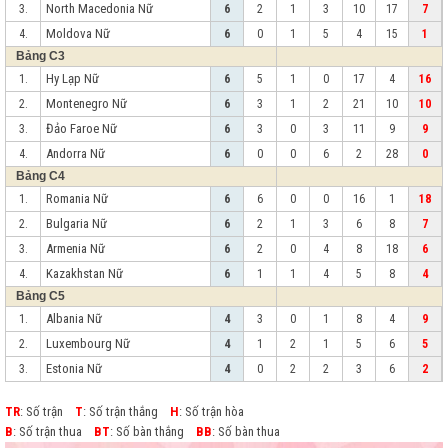
North Macedonia Nữ
3.
6
2
1
3
10
17
7
Moldova Nữ
4.
6
0
1
5
4
15
1
Bảng C3
Hy Lạp Nữ
1.
6
5
1
0
17
4
16
Montenegro Nữ
2.
6
3
1
2
21
10
10
Đảo Faroe Nữ
3.
6
3
0
3
11
9
9
Andorra Nữ
4.
6
0
0
6
2
28
0
Bảng C4
Romania Nữ
1.
6
6
0
0
16
1
18
Bulgaria Nữ
2.
6
2
1
3
6
8
7
Armenia Nữ
3.
6
2
0
4
8
18
6
Kazakhstan Nữ
4.
6
1
1
4
5
8
4
Bảng C5
Albania Nữ
1.
4
3
0
1
8
4
9
Luxembourg Nữ
2.
4
1
2
1
5
6
5
Estonia Nữ
3.
4
0
2
2
3
6
2
TR
: Số trận
T
: Số trận thắng
H
: Số trận hòa
B
: Số trận thua
BT
: Số bàn thắng
BB
: Số bàn thua