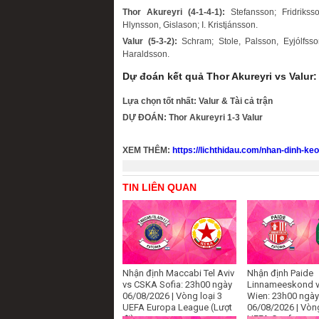
Thor Akureyri (4-1-4-1):
Stefansson; Fridrikss
Hlynsson, Gislason; I. Kristjánsson.
Valur (5-3-2):
Schram; Stole, Palsson, Eyjólfsso
Haraldsson.
Dự đoán kết quả Thor Akureyri vs Valur:
Lựa chọn tốt nhất: Valur & Tài cả trận
DỰ ĐOÁN: Thor Akureyri 1-3 Valur
XEM THÊM:
https://lichthidau.com/nhan-dinh-ke
TIN LIÊN QUAN
Nhận định Maccabi Tel Aviv
Nhận định Paide
vs CSKA Sofia: 23h00 ngày
Linnameeskond v
06/08/2026 | Vòng loại 3
Wien: 23h00 ngày
UEFA Europa League (Lượt
06/08/2026 | Vòng
đi)
UEFA Conference