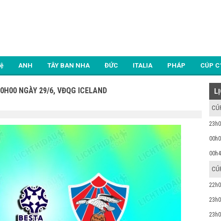
Lệ
ANH
TÂY BAN NHA
ĐỨC
ITALIA
PHÁP
CÚP C
0H00 NGÀY 29/6, VĐQG ICELAND
L
CÚ
23h0
00h0
00h4
CÚ
22h0
23h0
23h0