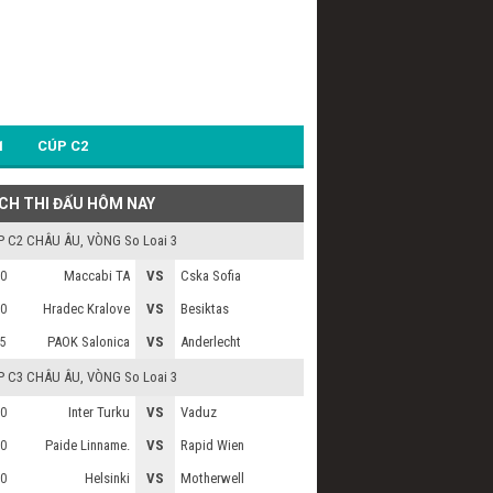
1
CÚP C2
ỊCH THI ĐẤU HÔM NAY
P C2 CHÂU ÂU
, VÒNG So Loai 3
Maccabi TA
VS
Cska Sofia
0
Hradec Kralove
VS
Besiktas
0
PAOK Salonica
VS
Anderlecht
5
P C3 CHÂU ÂU
, VÒNG So Loai 3
Inter Turku
VS
Vaduz
0
Paide Linname.
VS
Rapid Wien
0
Helsinki
VS
Motherwell
0