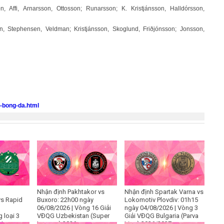
on, Affi, Arnarsson, Ottosson; Runarsson; K. Kristjánsson, Halldórsson,
n, Stephensen, Veldman; Kristjánsson, Skoglund, Friðjónsson; Jonsson,
o-bong-da.html
Nhận định Pakhtakor vs
Nhận định Spartak Varna vs
s Rapid
Buxoro: 22h00 ngày
Lokomotiv Plovdiv: 01h15
06/08/2026 | Vòng 16 Giải
ngày 04/08/2026 | Vòng 3
 loại 3
VĐQG Uzbekistan (Super
Giải VĐQG Bulgaria (Parva
 League
League) 2026
Liga) 2026/2027