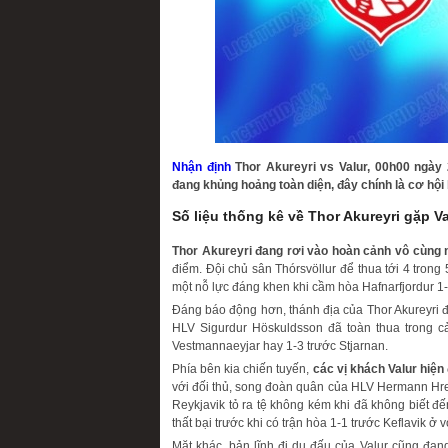
Nhận định
Thor Akureyri vs Valur, 00h00 ngày 
đang khủng hoảng toàn diện, đây chính là cơ hội 
Số liệu thống kê về Thor Akureyri gặp Va
Thor Akureyri đang rơi vào hoàn cảnh vô cùng
điểm. Đội chủ sân Thórsvöllur để thua tới 4 tron
một nỗ lực đáng khen khi cầm hòa Hafnarfjordur 1-
Đáng báo động hơn, thánh địa của Thor Akureyri đa
HLV Sigurdur Höskuldsson đã toàn thua trong c
Vestmannaeyjar hay 1-3 trước Stjarnan.
Phía bên kia chiến tuyến,
các vị khách Valur hiện
với đối thủ, song đoàn quân của HLV Hermann Hrei
Reykjavik tỏ ra tệ không kém khi đã không biết đế
thất bại trước khi có trận hòa 1-1 trước Keflavik ở 
Mặt khác, bản lĩnh đi du đấu của Valur cũng đang 