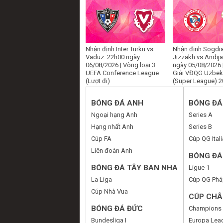
(Lượt đi)
Nhận định Inter Turku vs
Nhận định Sogdi
Vaduz: 22h00 ngày
Jizzakh vs Andij
06/08/2026 | Vòng loại 3
ngày 05/08/2026 
UEFA Conference League
Giải VĐQG Uzbek
(Lượt đi)
(Super League) 
BÓNG ĐÁ ANH
BÓNG ĐÁ 
Ngoại hạng Anh
Series A
Hạng nhất Anh
Series B
Cúp FA
Cúp QG Itali
Liên đoàn Anh
BÓNG ĐÁ
BÓNG ĐÁ TÂY BAN NHA
Ligue 1
La Liga
Cúp QG Phá
Cúp Nhà Vua
CÚP CHÂ
BÓNG ĐÁ ĐỨC
Champions
Bundesliga I
Europa Lea