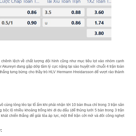
 chênh lệch về chất lượng đội hình cũng như mục tiêu lọt vào nhóm cạnh
 Akureyri đang gặp dớp tâm lý cực nặng tại sào huyệt với chuỗi 4 trận toàn
 thắng tưng bừng cho thầy trò HLV Hermann Hreidarsson để vượt rào thành
 cùng lỏng lẻo tại tổ ấm khi phải nhận tới 10 bàn thua chỉ trong 3 trận sân
g bộc lộ nhiều khoảng trống khi đi du đấu (để thủng lưới 5 bàn trong 3 trận
 khát chiến thắng để giải tỏa áp lực, một thế trận cởi mở và đôi công nghẹt
r: