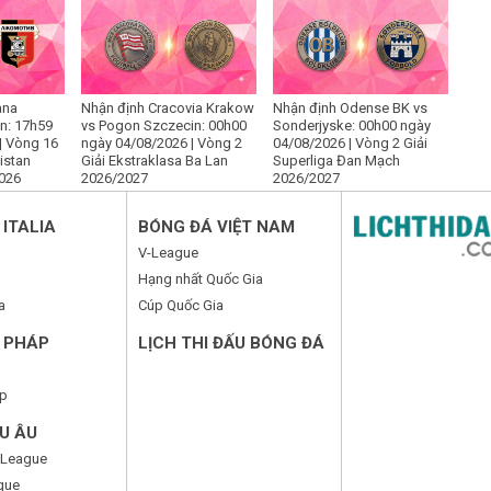
ana
Nhận định Cracovia Krakow
Nhận định Odense BK vs
an: 17h59
vs Pogon Szczecin: 00h00
Sonderjyske: 00h00 ngày
| Vòng 16
ngày 04/08/2026 | Vòng 2
04/08/2026 | Vòng 2 Giải
istan
Giải Ekstraklasa Ba Lan
Superliga Đan Mạch
2026
2026/2027
2026/2027
ITALIA
BÓNG ĐÁ VIỆT NAM
V-League
Hạng nhất Quốc Gia
a
Cúp Quốc Gia
 PHÁP
LỊCH THI ĐẤU BÓNG ĐÁ
p
U ÂU
 League
gue