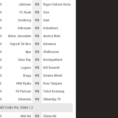
Jablonec
VS
Rigas Futbola Skola
0
FC Noah
VS
Sion
0
Goteborg
VS
Gent
0
Debreceni
VS
Kobenhavn
0
Beitar Jerusalem
VS
Austria Wien
0
Hapoel Tel Aviv
VS
Katowice
0
Ajax
VS
Shelbourne
0
Valur Rey.
VS
Nordsjaelland
0
Lugano
VS
NSI Runavik
0
Braga
VS
Dinamo Minsk
0
HNK Rijeka
VS
Ilves Tampere
5
FK Partizan
VS
Tobol Kostanay
0
Hibernian
VS
Shkendija 79
0
 NỮ CHÂU PHI
, VÒNG 1.2
Mali Nữ
VS
Ghana Nữ
0