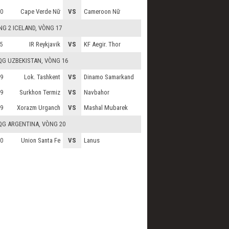
Cape Verde Nữ
VS
Cameroon Nữ
0
G 2 ICELAND
, VÒNG 17
IR Reykjavik
VS
KF Aegir. Thor
5
QG UZBEKISTAN
, VÒNG 16
Lok. Tashkent
VS
Dinamo Samarkand
9
Surkhon Termiz
VS
Navbahor
9
Xorazm Urganch
VS
Mashal Mubarek
9
QG ARGENTINA
, VÒNG 20
Union Santa Fe
VS
Lanus
0