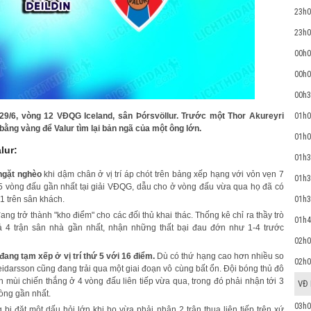
23h0
23h0
00h0
00h0
00h3
29/6, vòng 12 VĐQG Iceland, sân Þórsvöllur. Trước một Thor Akureyri
01h0
bằng vàng để Valur tìm lại bản ngã của một ông lớn.
01h0
lur:
01h3
 ngặt nghèo
khi dậm chân ở vị trí áp chót trên bảng xếp hạng với vỏn vẹn 7
01h3
g 5 vòng đấu gần nhất tại giải VĐQG, dẫu cho ở vòng đấu vừa qua họ đã có
01h3
1 trên sân khách.
ng trở thành "kho điểm" cho các đối thủ khai thác. Thống kê chỉ ra thầy trò
01h4
ả 4 trận sân nhà gần nhất, nhận những thất bại đau đớn như 1-4 trước
02h0
 đang tạm xếp ở vị trí thứ 5 với 16 điểm.
Dù có thứ hạng cao hơn nhiều so
02h0
darsson cũng đang trải qua một giai đoạn vô cùng bất ổn. Đội bóng thủ đô
n mùi chiến thắng ở 4 vòng đấu liên tiếp vừa qua, trong đó phải nhận tới 3
VĐ
vòng gần nhất.
03h0
bị đặt một dấu hỏi lớn khi họ vừa phải nhận 2 trận thua liên tiếp trên xứ