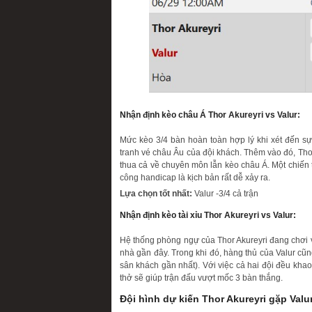
Nhận định kèo châu Á Thor Akureyri vs Valur:
Mức kèo 3/4 bàn hoàn toàn hợp lý khi xét đến sự
tranh vé châu Âu của đội khách. Thêm vào đó, Thor
thua cả về chuyên môn lẫn kèo châu Á. Một chiến
công handicap là kịch bản rất dễ xảy ra.
Lựa chọn tốt nhất:
Valur -3/4 cả trận
Nhận định kèo tài xỉu Thor Akureyri vs Valur:
Hệ thống phòng ngự của Thor Akureyri đang chơi vô
nhà gần đây. Trong khi đó, hàng thủ của Valur cũn
sân khách gần nhất). Với việc cả hai đội đều khao
thở sẽ giúp trận đấu vượt mốc 3 bàn thắng.
Đội hình dự kiến Thor Akureyri gặp Valu