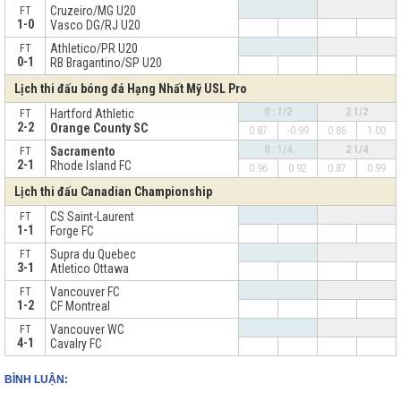
Cruzeiro/MG U20
FT
1-0
Vasco DG/RJ U20
Athletico/PR U20
FT
0-1
RB Bragantino/SP U20
Lịch thi đấu bóng đá Hạng Nhất Mỹ USL Pro
0 : 1/2
2 1/2
Hartford Athletic
FT
2-2
Orange County SC
0.87
-0.99
0.86
1.00
0 : 1/4
2 1/4
Sacramento
FT
2-1
Rhode Island FC
0.96
0.92
0.87
0.99
Lịch thi đấu Canadian Championship
CS Saint-Laurent
FT
1-1
Forge FC
Supra du Quebec
FT
3-1
Atletico Ottawa
Vancouver FC
FT
1-2
CF Montreal
Vancouver WC
FT
4-1
Cavalry FC
BÌNH LUẬN: