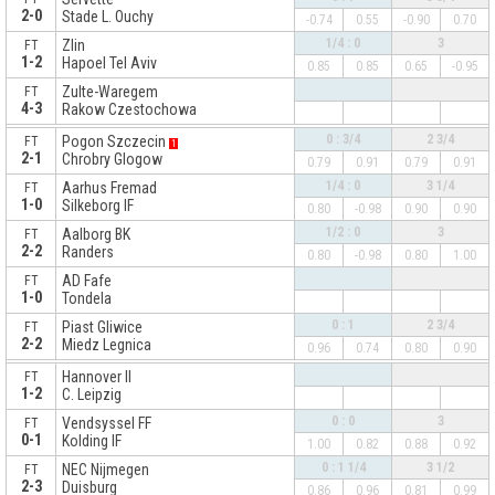
2-0
Stade L. Ouchy
-0.74
0.55
-0.90
0.70
1/4 : 0
3
Zlin
FT
1-2
Hapoel Tel Aviv
0.85
0.85
0.65
-0.95
Zulte-Waregem
FT
4-3
Rakow Czestochowa
x
0 : 3/4
2 3/4
Pogon Szczecin
FT
1
2-1
Chrobry Glogow
0.79
0.91
0.79
0.91
1/4 : 0
3 1/4
Aarhus Fremad
FT
1-0
Silkeborg IF
0.80
-0.98
0.90
0.90
1/2 : 0
3
Aalborg BK
FT
2-2
Randers
0.80
-0.98
0.80
1.00
AD Fafe
FT
1-0
Tondela
0 : 1
2 3/4
Piast Gliwice
FT
2-2
Miedz Legnica
0.96
0.74
0.80
0.90
x
Hannover II
FT
1-2
C. Leipzig
0 : 0
3
Vendsyssel FF
FT
0-1
Kolding IF
1.00
0.82
0.88
0.92
0 : 1 1/4
3 1/2
NEC Nijmegen
FT
2-3
Duisburg
0.86
0.96
0.81
0.99