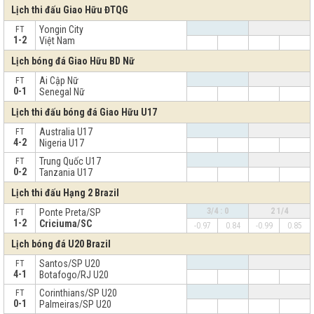
Lịch thi đấu Giao Hữu ĐTQG
Yongin City
FT
1-2
Việt Nam
Lịch bóng đá Giao Hữu BD Nữ
Ai Cập Nữ
FT
0-1
Senegal Nữ
Lịch thi đấu bóng đá Giao Hữu U17
Australia U17
FT
4-2
Nigeria U17
Trung Quốc U17
FT
0-2
Tanzania U17
Lịch thi đấu Hạng 2 Brazil
3/4 : 0
2 1/4
Ponte Preta/SP
FT
1-2
Criciuma/SC
-0.97
0.84
-0.99
0.85
Lịch bóng đá U20 Brazil
Santos/SP U20
FT
4-1
Botafogo/RJ U20
Corinthians/SP U20
FT
0-1
Palmeiras/SP U20