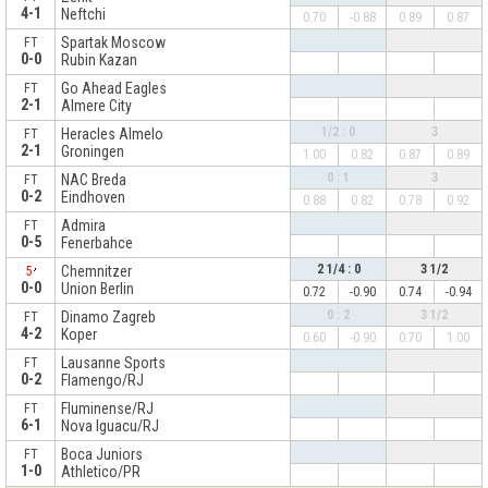
4-1
Neftchi
0.70
-0.88
0.89
0.87
Spartak Moscow
FT
0-0
Rubin Kazan
Go Ahead Eagles
FT
2-1
Almere City
1/2 : 0
3
Heracles Almelo
FT
2-1
Groningen
1.00
0.82
0.87
0.89
0 : 1
3
NAC Breda
FT
0-2
Eindhoven
0.88
0.82
0.78
0.92
Admira
FT
0-5
Fenerbahce
2 1/4 : 0
3 1/2
Chemnitzer
5
0-0
Union Berlin
0.72
-0.90
0.74
-0.94
0 : 2
3 1/2
Dinamo Zagreb
FT
4-2
Koper
0.60
-0.90
0.70
1.00
Lausanne Sports
FT
0-2
Flamengo/RJ
Fluminense/RJ
FT
6-1
Nova Iguacu/RJ
Boca Juniors
FT
1-0
Athletico/PR