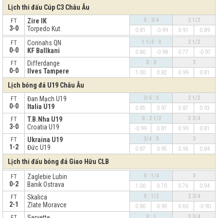
Lịch thi đấu Cúp C3 Châu Âu
0 : 3/4
2 1/2
Zire IK
FT
3-0
Torpedo Kut.
0.81
-0.99
0.91
0.89
x
1 1/4 : 0
2 1/2
Connahs QN
FT
0-0
KF Ballkani
0.80
-0.98
0.77
-0.97
0 : 0
3
Differdange
FT
0-0
Ilves Tampere
1.00
0.82
0.99
0.81
Lịch bóng đá U19 Châu Âu
3/4 : 0
2 1/2
Đan Mạch U19
FT
0-0
Italia U19
0.85
0.97
0.87
0.93
0 : 2 1/2
3 3/4
T.B.Nha U19
FT
3-0
Croatia U19
-0.99
0.81
0.99
0.81
3/4 : 0
3
Ukraina U19
FT
1-2
Đức U19
0.87
0.95
0.96
0.84
Lịch thi đấu bóng đá Giao Hữu CLB
x
0 : 1/4
3
Zaglebie Lubin
FT
0-2
Banik Ostrava
1.00
0.70
0.76
0.94
0 : 1/2
2 3/4
Skalica
FT
2-1
Zlate Moravce
0.80
0.90
0.60
-0.90
0 : 1
3 3/4
Servette
FT