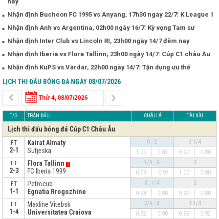
nay
Nhận định Bucheon FC 1995 vs Anyang, 17h30 ngày 22/7: K League 1
Nhận định Anh vs Argentina, 02h00 ngày 16/7: Kỳ vọng Tam sư
Nhận định Inter Club vs Lincoln RI, 23h00 ngày 14/7 đêm nay
Nhận định Iberia vs Flora Tallinn, 23h00 ngày 14/7: Cúp C1 châu Âu
Nhận định KuPS vs Vardar, 22h00 ngày 14/7: Tận dụng ưu thế
LỊCH THI ĐẤU BÓNG ĐÁ NGÀY 08/07/2026
T/G
TRẬN ĐẤU
CHÂU Á
TÀI XỈU
Lịch thi đấu bóng đá Cúp C1 Châu Âu
0 : 2
3 1/4
Kairat Almaty
FT
2-1
Sutjeska
1.00
0.82
0.92
0.88
1/4 : 0
3
Flora Tallinn
FT
1
2-3
FC Iberia 1999
0.79
-0.97
1.00
0.80
0 : 1/4
2
Petrocub
FT
1-1
Egnatia Rrogozhine
0.94
0.88
0.92
0.88
3/4 : 0
2 1/4
Maxline Vitebsk
FT
1-4
Universitatea Craiova
0.92
0.90
0.88
0.92