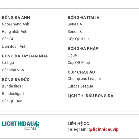
BÓNG ĐÁ ANH
BÓNG ĐÁ ITALIA
Ngoại hạng Anh
Series A
Hạng nhất Anh
Series B
Cúp FA
Cúp QG Italia
Liên đoàn Anh
BÓNG ĐÁ PHÁP
Ligue 1
BÓNG ĐÁ TÂY BAN NHA
La Liga
Cúp QG Pháp
Cúp Nhà Vua
CÚP CHÂU ÂU
Champions League
BÓNG ĐÁ ĐỨC
Bundesliga I
Europa League
Bundesliga II
LỊCH THI ĐẤU BÓNG ĐÁ
Cúp QG Đức
LIÊN HỆ QC
x
Telegram:
@lichthidauvip