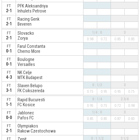
PFK Aleksandriya
FT
2-1
Inhulets Petrove
Racing Genk
FT
2-1
Beveren
x
1/4 : 0
3
Slovacko
FT
2-1
Zorya
0.98
0.72
0.85
0.85
Farul Constanta
FT
0-1
Cherno More
Boulogne
FT
0-1
Versailles
NK Celje
FT
4-3
MTK Budapest
0 : 1/2
3
Slaven Belupo
FT
3-1
FK Csikszereda
0.75
0.95
0.95
0.75
x
0 : 1/4
2 3/4
Rapid Bucuresti
FT
1-1
FC Kosice
0.95
0.75
0.72
0.98
1/4 : 0
3
Jablonec
FT
0-0
Pafos FC
0.85
0.85
0.87
0.83
Olympiakos
FT
2-1
Rakow Czestochowa
0 : 1 1/2
3 1/2
Zenit
FT