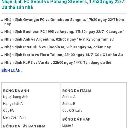
Nhận định FC Seoul vs Pohang Steelers, 17h30 ngày 22/7:
Ưu thế sân nhà
Nhận định Gwangju FC vs Gimcheon Sangmu, 17h30 ngày 22/7 hôm
nay
Nhận định Bucheon FC 1995 vs Anyang, 17h30 ngày 22/7: K League 1
Nhận định Anh vs Argentina, 02h00 ngày 16/7: Kỳ vọng Tam sư
Nhận định Inter Club vs Lincoln RI, 23h00 ngày 14/7 đêm nay
Nhận định Iberia vs Flora Tallinn, 23h00 ngày 14/7: Cúp C1 châu Âu
Nhận định KuPS vs Vardar, 22h00 ngày 14/7: Tận dụng ưu thế
BÌNH LUẬN:
BÓNG ĐÁ ANH
BÓNG ĐÁ ITALIA
Ngoại hạng Anh
Series A
Hạng nhất Anh
Series B
Cúp FA
Cúp QG Italia
Liên đoàn Anh
BÓNG ĐÁ PHÁP
Ligue 1
BÓNG ĐÁ TÂY BAN NHA