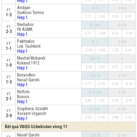
Hiệp 1
Andijan
0 : 1
2 1/4
FT
Surkhon Termiz
1-2
0.71
0.99
0.83
0.97
Hiệp 1
Navbahor
0 : 3/4
2 1/4
FT
FK AGMK
2-3
0.75
-0.89
0.76
-0.93
Hiệp 1
Pakhtakor
0 : 1
2 3/4
FT
Lok. Tashkent
1-1
-0.98
0.84
1.00
0.84
Hiệp 1
Mashal Mubarek
1/2 : 0
2
FT
Kokand 1912
1-0
-0.98
0.84
0.91
0.93
Hiệp 1
Bunyodkor
1/4 : 0
2 1/4
FT
Nasaf Qarshi
1-3
0.71
0.99
0.80
-0.96
Hiệp 1
Neftchi
0 : 1 1/2
2 1/2
FT
Buxoro
2-1
0.85
0.85
0.65
-0.95
Hiệp 1
Sogdiana Jizzakh
0 : 1/2
2 1/2
FT
Xorazm Urganch
2-0
0.90
0.96
0.88
0.92
Hiệp 1
Kết quả VĐQG Uzbekistan vòng 11
Nasaf Qarshi
1/4 : 0
2 1/4