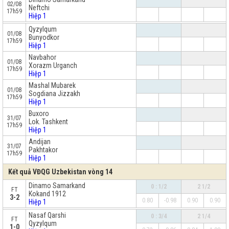
02/08
Neftchi
17h59
Hiệp 1
x
Qyzylqum
01/08
Bunyodkor
17h59
Hiệp 1
Navbahor
01/08
Xorazm Urganch
17h59
Hiệp 1
Mashal Mubarek
01/08
Sogdiana Jizzakh
17h59
Hiệp 1
Buxoro
31/07
Lok. Tashkent
17h59
Hiệp 1
Andijan
31/07
Pakhtakor
17h59
Hiệp 1
Kết quả VĐQG Uzbekistan vòng 14
Dinamo Samarkand
0 : 1/2
2 1/2
FT
Kokand 1912
3-2
0.80
-0.98
0.90
0.90
Hiệp 1
x
Nasaf Qarshi
0 : 3/4
2 1/4
FT
Qyzylqum
1-0