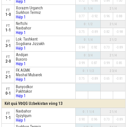
0.72
-0.86
0.84
1.00
Hiệp 1
Xorazm Urganch
0 : 1/4
2 1/4
FT
Surkhon Termiz
1-0
0.77
-0.92
0.96
0.88
Hiệp 1
Neftchi
0 : 1/2
2 1/4
FT
Navbahor
1-1
0.75
-0.89
0.82
-0.98
Hiệp 1
Lok. Tashkent
0 : 1/4
2 1/2
FT
Sogdiana Jizzakh
3-1
0.94
0.92
0.73
-0.89
Hiệp 1
Andijan
0 : 3/4
2 1/4
FT
Buxoro
2-0
0.99
0.87
0.99
0.85
Hiệp 1
FK AGMK
0 : 1 1/2
2 3/4
FT
Mashal Mubarek
2-1
0.75
-0.89
0.65
-0.81
Hiệp 1
x
Bunyodkor
FT
Pakhtakor
0-1
Hiệp 1
Kết quả VĐQG Uzbekistan vòng 13
Navbahor
0 : 1 1/4
2 1/4
FT
Qyzylqum
1-1
0.90
0.96
0.73
-0.89
Hiệp 1
Surkhon Termiz