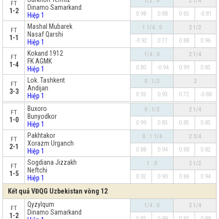
1/2 : 0
2 1/4
FT
Dinamo Samarkand
1-2
0.98
0.88
0.65
-0.81
Hiệp 1
Mashal Mubarek
1 1/4 : 0
2 1/2
FT
Nasaf Qarshi
1-1
-0.92
0.77
0.88
0.96
Hiệp 1
Kokand 1912
1/4 : 0
2 1/4
FT
FK AGMK
1-4
0.80
-0.94
0.99
0.85
Hiệp 1
Lok. Tashkent
0 : 1/2
2
FT
Andijan
3-3
0.93
0.93
0.72
-0.88
Hiệp 1
x
Buxoro
0 : 1/2
2 1/4
FT
Bunyodkor
1-0
0.99
0.83
0.85
0.85
Hiệp 1
Pakhtakor
0 : 1 1/4
2 3/4
FT
Xorazm Urganch
2-1
0.88
0.94
0.88
0.82
Hiệp 1
Sogdiana Jizzakh
1 : 0
2 1/2
FT
Neftchi
1-5
0.92
0.90
0.86
0.94
Hiệp 1
Kết quả VĐQG Uzbekistan vòng 12
Qyzylqum
1/4 : 0
2 1/4
FT
Dinamo Samarkand
1-2
0.83
0.99
0.92
0.88