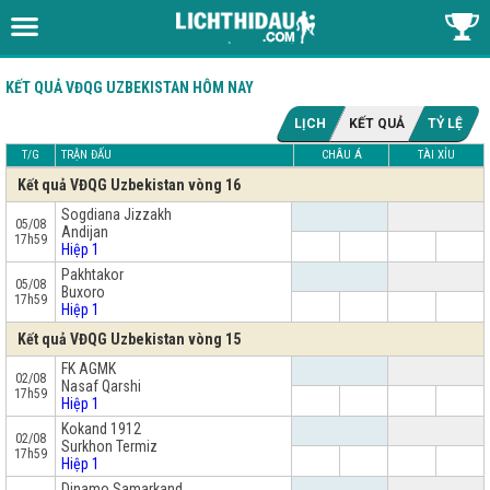
KẾT QUẢ VĐQG UZBEKISTAN HÔM NAY
LỊCH
KẾT QUẢ
TỶ LỆ
T/G
TRẬN ĐẤU
CHÂU Á
TÀI XỈU
Kết quả VĐQG Uzbekistan vòng 16
Sogdiana Jizzakh
05/08
Andijan
17h59
Hiệp 1
Pakhtakor
05/08
Buxoro
17h59
Hiệp 1
Kết quả VĐQG Uzbekistan vòng 15
FK AGMK
02/08
Nasaf Qarshi
17h59
Hiệp 1
Kokand 1912
02/08
Surkhon Termiz
17h59
Hiệp 1
Dinamo Samarkand