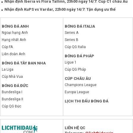
Nhận định Iberia vs Flora Tallinn, 23h00 ngày 14/7: Cúp C1 châu Âu
Nhận định KuPS vs Vardar, 22h00 ngày 14/7: Tận dụng ưu thế
BÓNG ĐÁ ANH
BÓNG ĐÁ ITALIA
Ngoại hạng Anh
Series A
Hạng nhất Anh
Series B
Cúp FA
Cúp QG Italia
Liên đoàn Anh
BÓNG ĐÁ PHÁP
Ligue 1
BÓNG ĐÁ TÂY BAN NHA
La Liga
Cúp QG Pháp
Cúp Nhà Vua
CÚP CHÂU ÂU
Champions League
BÓNG ĐÁ ĐỨC
Bundesliga I
Europa League
Bundesliga II
LỊCH THI ĐẤU BÓNG ĐÁ
Cúp QG Đức
LIÊN HỆ QC