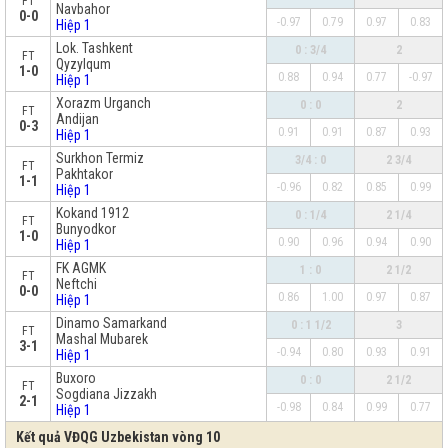
FT
Navbahor
0-0
-0.97
0.79
0.97
0.83
Hiệp 1
Lok. Tashkent
0 : 3/4
2
FT
Qyzylqum
1-0
0.88
0.94
0.77
-0.97
Hiệp 1
Xorazm Urganch
0 : 0
2
FT
Andijan
0-3
0.91
0.91
0.87
0.93
Hiệp 1
Surkhon Termiz
3/4 : 0
2 3/4
FT
Pakhtakor
1-1
-0.96
0.82
0.85
0.99
Hiệp 1
Kokand 1912
0 : 1/4
2 1/4
FT
Bunyodkor
1-0
0.90
0.96
0.94
0.90
Hiệp 1
FK AGMK
1 : 0
2 1/2
FT
Neftchi
0-0
0.86
1.00
0.97
0.87
Hiệp 1
Dinamo Samarkand
0 : 1 1/2
3
FT
Mashal Mubarek
3-1
-0.94
0.80
0.93
0.91
Hiệp 1
Buxoro
0 : 0
2 1/2
FT
Sogdiana Jizzakh
2-1
-0.98
0.84
0.99
0.77
Hiệp 1
Kết quả VĐQG Uzbekistan vòng 10