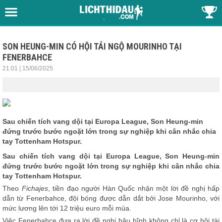
SON HEUNG-MIN CÓ HỘI TÁI NGỘ MOURINHO TẠI
FENERBAHCE
21:01 | 15/06/2025
Sau chiến tích vang dội tại Europa League, Son Heung-min
đứng trước bước ngoặt lớn trong sự nghiệp khi cân nhắc chia
tay Tottenham Hotspur.
Sau chiến tích vang dội tại Europa League, Son Heung-min
đứng trước bước ngoặt lớn trong sự nghiệp khi cân nhắc chia
tay Tottenham Hotspur.
Theo
Fichajes
, tiền đạo người Hàn Quốc nhận một lời đề nghị hấp
dẫn từ Fenerbahce, đội bóng được dẫn dắt bởi Jose Mourinho, với
mức lương lên tới 12 triệu euro mỗi mùa.
Việc Fenerbahce đưa ra lời đề nghị hậu hĩnh không chỉ là cơ hội tài