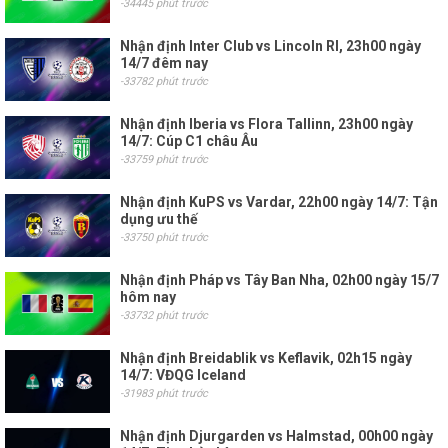
-34445 phút trước
Nhận định Inter Club vs Lincoln RI, 23h00 ngày
14/7 đêm nay
-33782 phút trước
Nhận định Iberia vs Flora Tallinn, 23h00 ngày
14/7: Cúp C1 châu Âu
-33759 phút trước
Nhận định KuPS vs Vardar, 22h00 ngày 14/7: Tận
dụng ưu thế
-33750 phút trước
Nhận định Pháp vs Tây Ban Nha, 02h00 ngày 15/7
hôm nay
-33732 phút trước
Nhận định Breidablik vs Keflavik, 02h15 ngày
14/7: VĐQG Iceland
-31983 phút trước
Nhận định Djurgarden vs Halmstad, 00h00 ngày