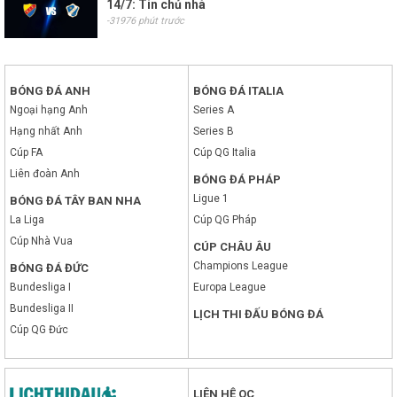
14/7: Tin chủ nhà
-31976 phút trước
BÓNG ĐÁ ANH
BÓNG ĐÁ ITALIA
Ngoại hạng Anh
Series A
Hạng nhất Anh
Series B
Cúp FA
Cúp QG Italia
Liên đoàn Anh
BÓNG ĐÁ PHÁP
Ligue 1
BÓNG ĐÁ TÂY BAN NHA
La Liga
Cúp QG Pháp
Cúp Nhà Vua
CÚP CHÂU ÂU
Champions League
BÓNG ĐÁ ĐỨC
Bundesliga I
Europa League
Bundesliga II
LỊCH THI ĐẤU BÓNG ĐÁ
Cúp QG Đức
LIÊN HỆ QC