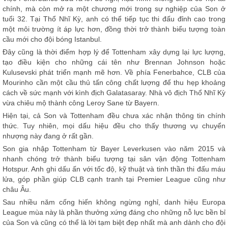
chính, mà còn mở ra một chương mới trong sự nghiệp của Son ở
tuổi 32. Tại Thổ Nhĩ Kỳ, anh có thể tiếp tục thi đấu đỉnh cao trong
một môi trường ít áp lực hơn, đồng thời trở thành biểu tượng toàn
cầu mới cho đội bóng Istanbul.
Đây cũng là thời điểm hợp lý để Tottenham xây dựng lại lực lượng,
tạo điều kiện cho những cái tên như Brennan Johnson hoặc
Kulusevski phát triển mạnh mẽ hơn. Về phía Fenerbahce, CLB của
Mourinho cần một cầu thủ tấn công chất lượng để thu hẹp khoảng
cách về sức mạnh với kình địch Galatasaray. Nhà vô địch Thổ Nhĩ Kỳ
vừa chiêu mộ thành công Leroy Sane từ Bayern.
Hiện tại, cả Son và Tottenham đều chưa xác nhận thông tin chính
thức. Tuy nhiên, mọi dấu hiệu đều cho thấy thương vụ chuyển
nhượng này đang ở rất gần.
Son gia nhập Tottenham từ Bayer Leverkusen vào năm 2015 và
nhanh chóng trở thành biểu tượng tại sân vận động Tottenham
Hotspur. Anh ghi dấu ấn với tốc độ, kỹ thuật và tinh thần thi đấu máu
lửa, góp phần giúp CLB cạnh tranh tại Premier League cũng như
châu Âu.
Sau nhiều năm cống hiến không ngừng nghỉ, danh hiệu Europa
League mùa này là phần thưởng xứng đáng cho những nỗ lực bền bỉ
của Son và cũng có thể là lời tạm biệt đẹp nhất mà anh dành cho đội