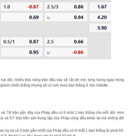
 hai đội, nhiều khả năng trận đấu này sẽ rất cởi mở, tưng bừng ngay trong
 giành chiến thắng nhưng sẽ có cơn mưa bàn thắng ở sân Gillette.
 và 7/9 trận gần đây của Pháp đều có ít nhát 1 bàn thắng cho mỗi đội. Hơn
Uy và 5/7 trận trên sân trung lập của Pháp cũng đều khép lại mà không đội
Na Uy và cả 5 trận gần nhất của Pháp đều có ít nhất 1 bàn thắng từ phút 60-
VCK World Cup đều được ghi từ phút 60 trở đi.