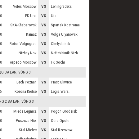
Veles Moscow
VS
Leningradets
0
FK Ural
VS
Ufa
0
SKA-Khabarovsk
VS
Spartak Kostroma
0
Kamaz
VS
Volga Ulyanovsk
0
Rotor Volgograd
VS
Chelyabinsk
0
Nizhny Nov
VS
Neftekhimik Nizh
0
Torpedo Moscow
VS
FK Sochi
0
QG BA LAN
, VÒNG 3
Lech Poznan
VS
Piast Gliwice
0
Korona Kielce
VS
Legia Wars.
5
G 2 BA LAN
, VÒNG 3
Miedz Legnica
VS
Pogon Grodzisk
0
Puszcza Nie.
VS
Odra Opole
0
Stal Mielec
VS
Stal Rzeszow
0