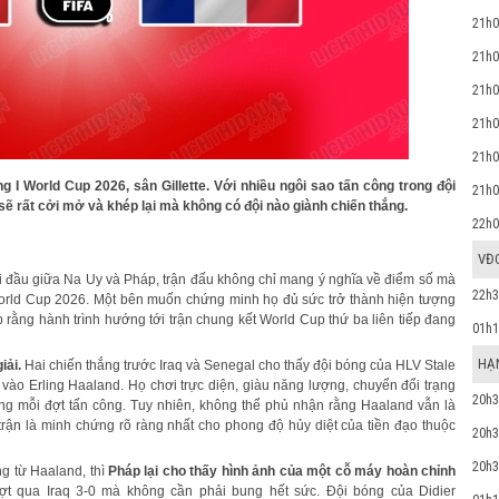
21h0
21h0
21h0
21h0
21h0
 I World Cup 2026, sân Gillette. Với nhiều ngôi sao tấn công trong đội
21h0
 sẽ rất cởi mở và khép lại mà không có đội nào giành chiến thắng.
22h0
VĐ
ối đầu giữa Na Uy và Pháp, trận đấu không chỉ mang ý nghĩa về điểm số mà
22h3
 World Cup 2026. Một bên muốn chứng minh họ đủ sức trở thành hiện tượng
p rằng hành trình hướng tới trận chung kết World Cup thứ ba liên tiếp đang
01h1
HẠN
iải.
Hai chiến thắng trước Iraq và Senegal cho thấy đội bóng của HLV Stale
 vào Erling Haaland. Họ chơi trực diện, giàu năng lượng, chuyển đổi trạng
20h3
ong mỗi đợt tấn công. Tuy nhiên, không thể phủ nhận rằng Haaland vẫn là
trận là minh chứng rõ ràng nhất cho phong độ hủy diệt của tiền đạo thuộc
20h3
20h3
 từ Haaland, thì
Pháp lại cho thấy hình ảnh của một cỗ máy hoàn chỉnh
ợt qua Iraq 3-0 mà không cần phải bung hết sức. Đội bóng của Didier