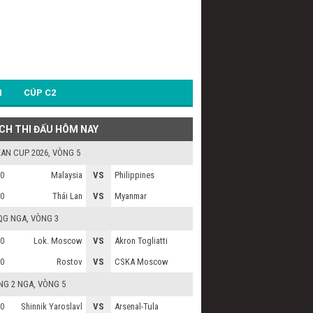
1
CÚP C2
ỊCH THI ĐẤU HÔM NAY
AN CUP 2026
, VÒNG 5
Malaysia
VS
Philippines
0
Thái Lan
VS
Myanmar
0
QG NGA
, VÒNG 3
Lok. Moscow
VS
Akron Togliatti
0
Rostov
VS
CSKA Moscow
0
NG 2 NGA
, VÒNG 5
Shinnik Yaroslavl
VS
Arsenal-Tula
0