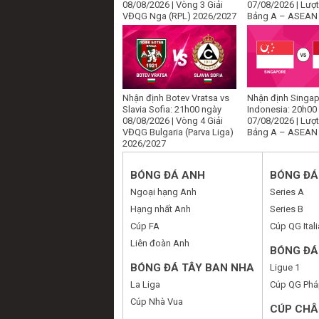
08/08/2026 | Vòng 3 Giải
07/08/2026 | Lượt
VĐQG Nga (RPL) 2026/2027
Bảng A – ASEAN
Nhận định Botev Vratsa vs
Nhận định Singap
Slavia Sofia: 21h00 ngày
Indonesia: 20h00
08/08/2026 | Vòng 4 Giải
07/08/2026 | Lượt
VĐQG Bulgaria (Parva Liga)
Bảng A – ASEAN
2026/2027
BÓNG ĐÁ ANH
BÓNG ĐÁ 
Ngoại hạng Anh
Series A
Hạng nhất Anh
Series B
Cúp FA
Cúp QG Itali
Liên đoàn Anh
BÓNG ĐÁ
BÓNG ĐÁ TÂY BAN NHA
Ligue 1
La Liga
Cúp QG Phá
Cúp Nhà Vua
CÚP CHÂ