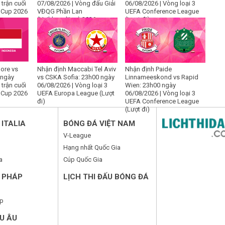
 trận cuối
07/08/2026 | Vòng đấu Giải
06/08/2026 | Vòng loại 3
 Cup 2026
VĐQG Phần Lan
UEFA Conference League
(Veikkausliiga) 2026
(Lượt đi)
ore vs
Nhận định Maccabi Tel Aviv
Nhận định Paide
 ngày
vs CSKA Sofia: 23h00 ngày
Linnameeskond vs Rapid
 trận cuối
06/08/2026 | Vòng loại 3
Wien: 23h00 ngày
 Cup 2026
UEFA Europa League (Lượt
06/08/2026 | Vòng loại 3
đi)
UEFA Conference League
(Lượt đi)
ITALIA
BÓNG ĐÁ VIỆT NAM
V-League
Hạng nhất Quốc Gia
a
Cúp Quốc Gia
 PHÁP
LỊCH THI ĐẤU BÓNG ĐÁ
p
U ÂU