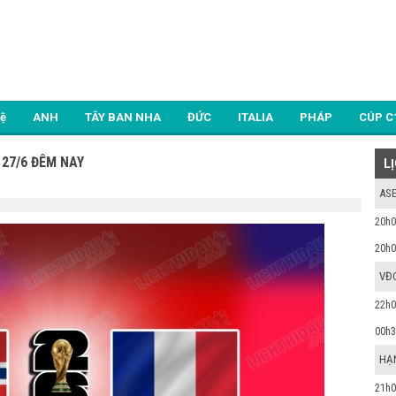
Lệ
ANH
TÂY BAN NHA
ĐỨC
ITALIA
PHÁP
CÚP C
 27/6 ĐÊM NAY
L
ASE
20h0
20h0
VĐ
22h0
00h3
HẠ
21h0