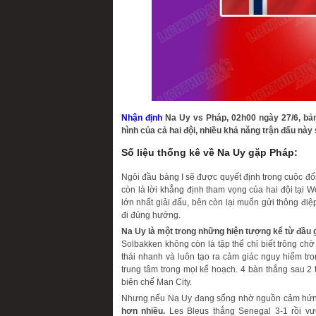
Nhận định
Na Uy vs Pháp, 02h00 ngày 27/6, bảng
hình của cả hai đội, nhiều khả năng trận đấu này
Số liệu thống kê về Na Uy gặp Pháp:
Ngôi đầu bảng I sẽ được quyết định trong cuộc đ
còn là lời khẳng định tham vọng của hai đội tại
lớn nhất giải đấu, bên còn lại muốn gửi thông điệ
đi đúng hướng.
Na Uy là một trong những hiện tượng kể từ đầu g
Solbakken không còn là tập thể chỉ biết trông chờ
thái nhanh và luôn tạo ra cảm giác nguy hiểm tr
trung tâm trong mọi kế hoạch. 4 bàn thắng sau 2 
biên chế Man City.
Nhưng nếu Na Uy đang sống nhờ nguồn cảm hứng
hơn nhiều.
Les Bleus thắng Senegal 3-1 rồi vư