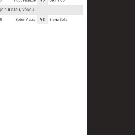
Podbeskidzie
VS
Lechia GD
5
QG BULGARIA
, VÒNG 4
Botev Vratsa
VS
Slavia Sofia
0