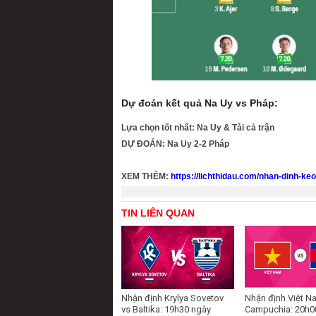
Dự đoán kết quả Na Uy vs Pháp:
Lựa chọn tốt nhất: Na Uy & Tài cả trận
DỰ ĐOÁN: Na Uy 2-2 Pháp
XEM THÊM:
https://lichthidau.com/nhan-dinh-ke
TIN LIÊN QUAN
Nhận định Krylya Sovetov
Nhận định Việt N
vs Baltika: 19h30 ngày
Campuchia: 20h0