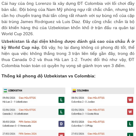
Cái hay của ông Lorenzo là xây dựng ĐT Colombia với lối chơi đầy
bản sắc. Đội bóng của Nam Mỹ phòng ngự rất chắc chắn, nhưng khi
cần họ chuyển trạng thái tấn công rất nhanh với sự bùng nổ của cặp
bài trùng James Rodriguez và Luis Diaz. Đây cũng chắc chắn là bộ
đôi khiến hàng thủ của Uzbekistan khốn khổ ở trận đấu ra quân tại
World Cup 2026.
Uzbekistan là đại diện không được đánh giá cao của châu Á ở
kỳ World Cup này.
Đã vậy, họ lại đang không có phong độ tốt, thể
hiện qua việc không thắng trong 3 trận liên tiếp gần đây, trong đó
thua Canada 0-2 và thua Hà Lan 1-2. Trước đối thủ như vậy, ĐT
Colombia hoàn toàn có quyền hy vọng sẽ giành trọn vẹn 3 điểm.
Thống kê phong độ Uzbekistan vs Colombia: