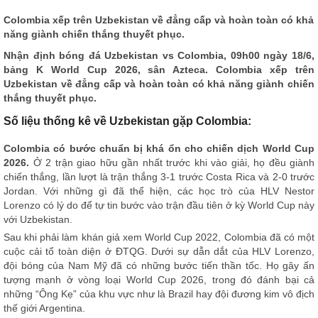
Colombia xếp trên Uzbekistan về đẳng cấp và hoàn toàn có khả
năng giành chiến thắng thuyết phục.
Nhận định bóng đá
Uzbekistan vs Colombia, 09h00 ngày 18/6,
bảng K World Cup 2026, sân Azteca. Colombia xếp trên
Uzbekistan về đẳng cấp và hoàn toàn có khả năng giành chiến
thắng thuyết phục.
Số liệu thống kê về Uzbekistan gặp Colombia:
Colombia có bước chuẩn bị khá ổn cho chiến dịch World Cup
2026.
Ở 2 trận giao hữu gần nhất trước khi vào giải, họ đều giành
chiến thắng, lần lượt là trận thắng 3-1 trước Costa Rica và 2-0 trước
Jordan. Với những gì đã thể hiện, các học trò của HLV Nestor
Lorenzo có lý do để tự tin bước vào trận đầu tiên ở kỳ World Cup này
với Uzbekistan.
Sau khi phải làm khán giả xem World Cup 2022, Colombia đã có một
cuộc cải tổ toàn diện ở ĐTQG. Dưới sự dẫn dắt của HLV Lorenzo,
đội bóng của Nam Mỹ đã có những bước tiến thần tốc. Họ gây ấn
tượng mạnh ở vòng loại World Cup 2026, trong đó đánh bại cả
những “Ông Kẹ” của khu vực như là Brazil hay đội đương kim vô địch
thế giới Argentina.