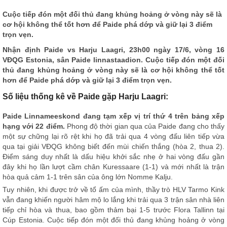
Cuộc tiếp đón một đối thủ đang khủng hoảng ở vòng này sẽ là
cơ hội không thể tốt hơn để Paide phá dớp và giữ lại 3 điểm
trọn vẹn.
Nhận định
Paide vs Harju Laagri, 23h00 ngày 17/6, vòng 16
VĐQG Estonia, sân Paide linnastaadion. Cuộc tiếp đón một đối
thủ đang khủng hoảng ở vòng này sẽ là cơ hội không thể tốt
hơn để Paide phá dớp và giữ lại 3 điểm trọn vẹn.
Số liệu thống kê về Paide gặp Harju Laagri:
Paide Linnameeskond đang tạm xếp vị trí thứ 4 trên bảng xếp
hạng với 22 điểm.
Phong độ thời gian qua của Paide đang cho thấy
một sự chững lại rõ rệt khi họ đã trải qua 4 vòng đấu liên tiếp vừa
qua tại giải VĐQG không biết đến mùi chiến thắng (hòa 2, thua 2).
Điểm sáng duy nhất là dấu hiệu khởi sắc nhẹ ở hai vòng đấu gần
đây khi họ lần lượt cầm chân Kuressaare (1-1) và mới nhất là trận
hòa quả cảm 1-1 trên sân của ông lớn Nomme Kalju.
Tuy nhiên, khi được trở về tổ ấm của mình, thầy trò HLV Tarmo Kink
vẫn đang khiến người hâm mộ lo lắng khi trải qua 3 trận sân nhà liên
tiếp chỉ hòa và thua, bao gồm thảm bại 1-5 trước Flora Tallinn tại
Cúp Estonia. Cuộc tiếp đón một đối thủ đang khủng hoảng ở vòng