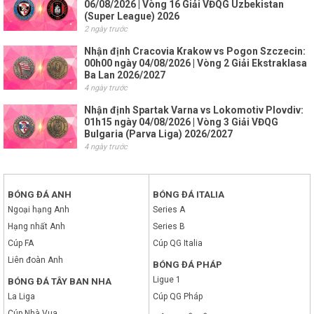
06/08/2026 | Vòng 16 Giải VĐQG Uzbekistan
(Super League) 2026
2 ngày trước
Nhận định Cracovia Krakow vs Pogon Szczecin:
00h00 ngày 04/08/2026 | Vòng 2 Giải Ekstraklasa
Ba Lan 2026/2027
4 ngày trước
Nhận định Spartak Varna vs Lokomotiv Plovdiv:
01h15 ngày 04/08/2026 | Vòng 3 Giải VĐQG
Bulgaria (Parva Liga) 2026/2027
4 ngày trước
BÓNG ĐÁ ANH
BÓNG ĐÁ ITALIA
Ngoại hạng Anh
Series A
Hạng nhất Anh
Series B
Cúp FA
Cúp QG Italia
Liên đoàn Anh
BÓNG ĐÁ PHÁP
Ligue 1
BÓNG ĐÁ TÂY BAN NHA
La Liga
Cúp QG Pháp
Cúp Nhà Vua