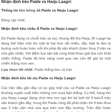
Nhận định kèo Paide vs Harju Laagri:
Thông tin
kèo bóng đá
Paide vs Harju Laagri:
Đang cập nhật...
Nhận định kèo châu Á Paide vs Harju Laagri:
Dù Paide đang có chuỗi trận sa sút, nhưng đối thủ Harju JK Laagri lại
đang thể hiện một bộ mặt tệ hại hơn rất nhiều, đặc biệt là tâm lý
buông xuôi hoàn toàn mỗi khi phải đá sân khách (toàn thua 3 trận xa
nhà gần nhất). Với điểm tựa sân bãi cùng khát khao giải tỏa cơn khát
chiến thắng, Paide đủ khả năng vượt qua rào cản để giữ lại một
chiến thắng trọn vẹn.
Lựa chọn tốt nhất:
Paide thắng kèo cả trận
Nhận định kèo tài xỉu Paide vs Harju Laagri:
Các trận đấu gần đây có sự góp mặt của cả Paide và Harju Laagri
thường xuyên xuất hiện những cơn mưa bàn thắng. Cụ thể, hàng thủ
của Harju Laagri đang chơi như mơ ngủ khi lọt lưới tới 9 bàn/3 trận
sân khách gần đây, trong khi Paide cũng đã phải nhận tới 9 bàn thua
sau 3 trận sân nhà vừa qua trên mọi đấu trường. Trận đấu hoàn