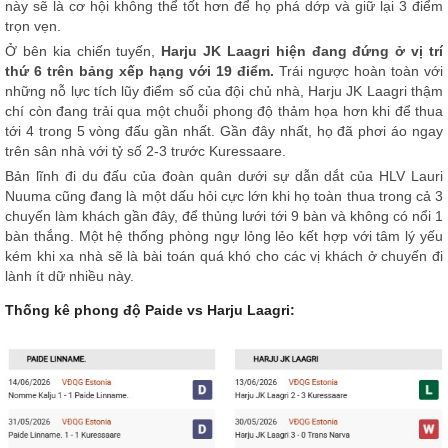
này sẽ là cơ hội không thể tốt hơn để họ phá dớp và giữ lại 3 điểm
trọn vẹn.
Ở bên kia chiến tuyến,
Harju JK Laagri hiện đang đứng ở vị trí
thứ 6 trên bảng xếp hạng với 19 điểm.
Trái ngược hoàn toàn với
những nỗ lực tích lũy điểm số của đội chủ nhà, Harju JK Laagri thậm
chí còn đang trải qua một chuỗi phong độ thảm họa hơn khi để thua
tới 4 trong 5 vòng đấu gần nhất. Gần đây nhất, họ đã phơi áo ngay
trên sân nhà với tỷ số 2-3 trước Kuressaare.
Bản lĩnh đi du đấu của đoàn quân dưới sự dẫn dắt của HLV Lauri
Nuuma cũng đang là một dấu hỏi cực lớn khi họ toàn thua trong cả 3
chuyến làm khách gần đây, để thủng lưới tới 9 bàn và không có nổi 1
bàn thắng. Một hệ thống phòng ngự lỏng lẻo kết hợp với tâm lý yếu
kém khi xa nhà sẽ là bài toán quá khó cho các vị khách ở chuyến đi
lành ít dữ nhiều này.
Thống kê phong độ Paide vs Harju Laagri: