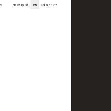
Nasaf Qarshi
VS
Kokand 1912
9