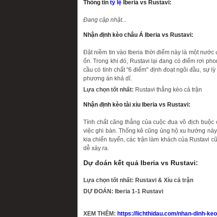
Thông tin
tỷ lệ
Iberia vs Rustavi:
Đang cập nhật...
Nhận định kèo châu Á Iberia vs Rustavi:
Đặt niềm tin vào Iberia thời điểm này là một nước
ổn. Trong khi đó, Rustavi lại đang có điểm rơi pho
cầu có tính chất "6 điểm" định đoạt ngôi đầu, sự 
phương án khả dĩ.
Lựa chọn tốt nhất:
Rustavi thắng kèo cả trận
Nhận định kèo tài xỉu Iberia vs Rustavi:
Tính chất căng thẳng của cuộc đua vô địch buộc 
việc ghi bàn. Thống kê cũng ủng hộ xu hướng này k
kia chiến tuyến, các trận làm khách của Rustavi c
dễ xảy ra.
Dự đoán kết quả Iberia vs Rustavi:
Lựa chọn tốt nhất: Rustavi & Xỉu cả trận
DỰ ĐOÁN: Iberia 1-1 Rustavi
XEM THÊM:
https://lichthidau.com/nhan-dinh-ke