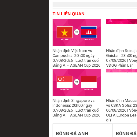
TIN LIÊN QUAN
Nhận định Việt Nam vs
Nhận định Seinaj
Campuchia: 20h00 ngày
Gnistan: 23h00 n
07/08/2026 | Lượt trận cuối
07/08/2026 | Vòn
Bảng A – ASEAN Cup 2026
VĐQG Phần Lan
(Veikkausliiga) 2
Nhận định Singapore vs
Nhận định Maccab
Indonesia: 20h00 ngày
vs CSKA Sofia: 2
07/08/2026 | Lượt trận cuối
06/08/2026 | Vòng
Bảng A – ASEAN Cup 2026
UEFA Europa Lea
đi)
BÓNG ĐÁ ANH
BÓNG ĐÁ 