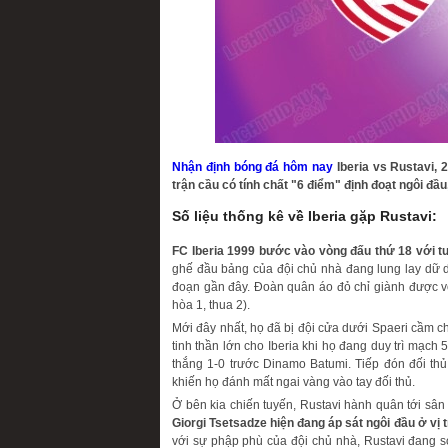
Nhận định bóng đá hôm nay
Iberia vs Rustavi, 
trận cầu có tính chất "6 điểm" định đoạt ngôi đầ
Số liệu thống kê về Iberia gặp Rustavi:
FC Iberia 1999 bước vào vòng đấu thứ 18 với tư
ghế đầu bảng của đội chủ nhà đang lung lay dữ dộ
đoạn gần đây. Đoàn quân áo đỏ chỉ giành được vỏn
hòa 1, thua 2).
Mới đây nhất, họ đã bị đội cửa dưới Spaeri cầm ch
tinh thần lớn cho Iberia khi họ đang duy trì mạch 5 
thắng 1-0 trước Dinamo Batumi. Tiếp đón đối thủ
khiến họ đánh mất ngai vàng vào tay đối thủ.
Ở bên kia chiến tuyến, Rustavi hành quân tới sân c
Giorgi Tsetsadze hiện đang áp sát ngôi đầu ở vị t
với sự phập phù của đội chủ nhà, Rustavi đang sở