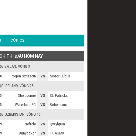
1
CÚP C2
ỊCH THI ĐẤU HÔM NAY
QG BA LAN
, VÒNG 3
Pogon Szczecin
VS
Motor Lublin
0
QG IRELAND
, VÒNG 25
Shelbourne
VS
St. Patricks
5
Waterford FC
VS
Bohemians
5
QG UZBEKISTAN
, VÒNG 16
Neftchi
VS
Qyzylqum
9
Bunyodkor
VS
FK AGMK
9