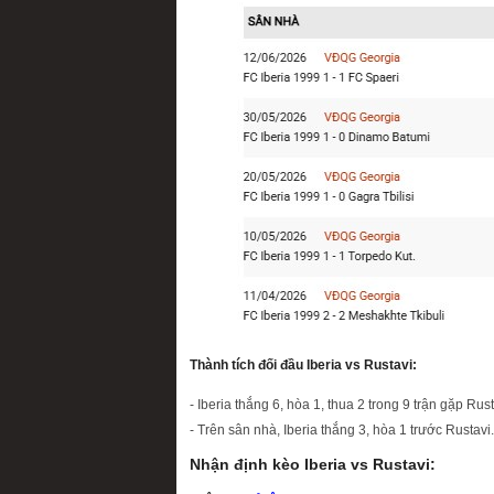
Thành tích đối đầu Iberia vs Rustavi:
- Iberia thắng 6, hòa 1, thua 2 trong 9 trận gặp Rus
- Trên sân nhà, Iberia thắng 3, hòa 1 trước Rustavi.
Nhận định kèo Iberia vs Rustavi: