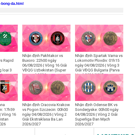
o-bong-da.html
Nhận định Pakhtakor vs
Nhận định Spartak Varna vs
s Rapid
Buxoro: 22h00 ngày
Lokomotiv Plovdiv: 01h15
06/08/2026 | Vòng 16 Giải
ngày 04/08/2026 | Vòng 3
 loại 3
VĐQG Uzbekistan (Super
Giải VĐQG Bulgaria (Parva
 League
League) 2026
Liga) 2026/2027
ana
Nhận định Cracovia Krakow
Nhận định Odense BK vs
an: 17h59
vs Pogon Szczecin: 00h00
Sonderjyske: 00h00 ngày
| Vòng 16
ngày 04/08/2026 | Vòng 2
04/08/2026 | Vòng 2 Giải
istan
Giải Ekstraklasa Ba Lan
Superliga Đan Mạch
2026
2026/2027
2026/2027