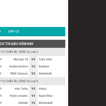
1
CÚP C2
ỊCH THI ĐẤU HÔM NAY
P C2 CHÂU ÂU
, VÒNG So Loai 3
Maccabi TA
VS
Cska Sofia
9
Hradec Kralove
VS
Besiktas
0
PAOK Salonica
VS
Anderlecht
5
P C3 CHÂU ÂU
, VÒNG So Loai 3
Inter Turku
VS
Vaduz
0
Paide Linname.
VS
Rapid Wien
9
Helsinki
VS
Motherwell
9