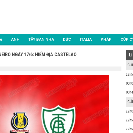
Lệ
ANH
TÂY BAN NHA
ĐỨC
ITALIA
PHÁP
CÚP C
EIRO NGÀY 17/6: HIỂM ĐỊA CASTELAO
L
CÚ
22h5
00h0
00h4
CÚ
22h0
22h5
22h5