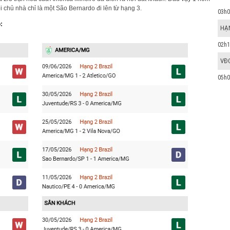
 chủ nhà chỉ là một São Bernardo đi lên từ hạng 3.
03h0
:
HẠN
02h1
VĐ
05h0