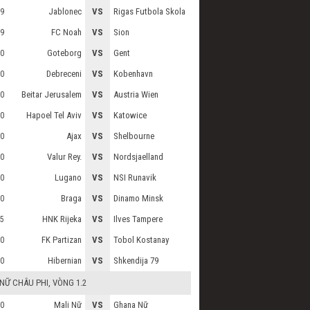
Jablonec
VS
Rigas Futbola Skola
9
FC Noah
VS
Sion
9
Goteborg
VS
Gent
0
Debreceni
VS
Kobenhavn
0
Beitar Jerusalem
VS
Austria Wien
0
Hapoel Tel Aviv
VS
Katowice
0
Ajax
VS
Shelbourne
0
Valur Rey.
VS
Nordsjaelland
0
Lugano
VS
NSI Runavik
0
Braga
VS
Dinamo Minsk
0
HNK Rijeka
VS
Ilves Tampere
5
FK Partizan
VS
Tobol Kostanay
0
Hibernian
VS
Shkendija 79
0
 NỮ CHÂU PHI
, VÒNG 1.2
Mali Nữ
VS
Ghana Nữ
0