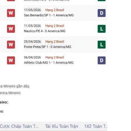
:
ca Mineiro gần đây.
erica Mineiro.
eiro:
o: