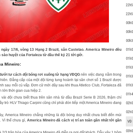
22h5
22h5
00h0
00h0
00h3
 ngày 17/6, vòng 13 Hạng 2 Brazil, sân Castelao. America Mineiro đều
01h0
 sào huyệt của Fortaleza từ đầu thế kỷ 21 tới giờ.
01h0
ca Mineiro:
01h3
 dưới tư cách đội bóng rơi xuống từ hạng VĐQG
nên việc đang nằm trong
01h3
hiên. Đẳng cấp của một đội từng tung hoành tại sân chơi số 1 Brazil được
01h3
anh sau mỗi cú vấp. Đơn cử mới đây sau khi thua Atletico Club, Fortaleza đã
 lớn thời gian cua hiệp 2.
01h4
vài đội chưa biết thua trên sân nhà từ đầu Brazil Serie B 2026, thậm chí
thầy trò HLV Thiago Carpini cũng chỉ phải đón tiếp một America Mineiro đang
02h0
02h0
ày, America Mineiro chẳng những là đội bóng duy nhất chưa biết đến mùi
. Vì thế chưa gì,
America Mineiro đã cách vị trí an toàn gần nhất tới gần
VĐ
03h0
 là 2/3 trận hòa của America Mineiro đã diễn ra nơi đất khách. Dẫu vậy 1 hôm