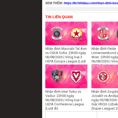
XEM THÊM:
https://lichthidau.com/nhan-dinh-ke
TIN LIÊN QUAN
Nhận định Maccabi Tel Aviv
Nhận định Paide
vs CSKA Sofia: 23h00 ngày
Linnameeskond v
06/08/2026 | Vòng loại 3
Wien: 23h00 ngày
UEFA Europa League (Lượt
06/08/2026 | Vòng
đi)
UEFA Conference
(Lượt đi)
Nhận định Inter Turku vs
Nhận định Sogdi
Vaduz: 22h00 ngày
Jizzakh vs Andij
06/08/2026 | Vòng loại 3
ngày 05/08/2026 
UEFA Conference League
Giải VĐQG Uzbek
(Lượt đi)
(Super League) 