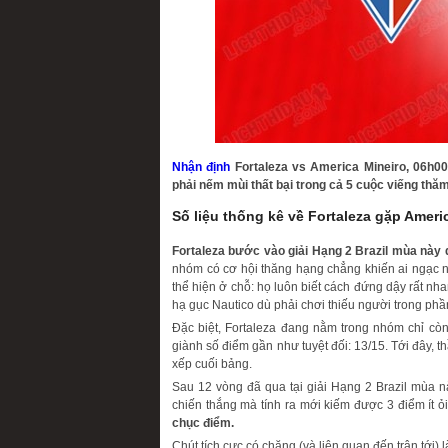
Nhận định
Fortaleza vs America Mineiro, 06h00
phải nếm mùi thất bại trong cả 5 cuộc viếng thăm
Số liệu thống kê về Fortaleza gặp Ameri
Fortaleza bước vào giải Hạng 2 Brazil mùa này
nhóm có cơ hội thăng hạng chẳng khiến ai ngạc n
thể hiện ở chỗ: họ luôn biết cách đứng dậy rất nh
hạ gục Nautico dù phải chơi thiếu người trong phần
Đặc biệt, Fortaleza đang nằm trong nhóm chỉ còn 
giành số điểm gần như tuyệt đối: 13/15. Tới đây, 
xếp cuối bảng.
Sau 12 vòng đã qua tại giải Hạng 2 Brazil mùa n
chiến thắng mà tính ra mới kiếm được 3 điểm ít ỏi
chục điểm.
Chút tích cực có chăng (và liên quan đến trận tới)