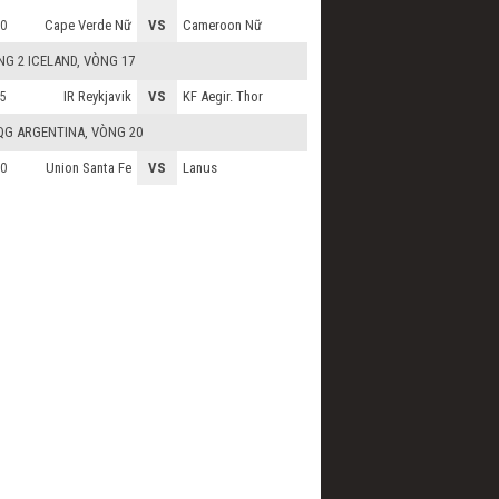
Cape Verde Nữ
VS
Cameroon Nữ
0
G 2 ICELAND
, VÒNG 17
IR Reykjavik
VS
KF Aegir. Thor
5
QG ARGENTINA
, VÒNG 20
Union Santa Fe
VS
Lanus
0