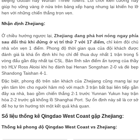
Beijing Guoan hay Wuhan Three Towns. Lối chơi kiên cường này
giúp họ vững vàng ở nửa trên bảng xếp hạng nhưng lại khiến họ lỡ
hẹn với những chiến thắng trọn vẹn.
Nhận định Zhejiang:
Ở chiều hướng ngược lại,
Zhejiang đang phả hơi nóng ngay phía
sau đối thủ khi đứng ở vị trí thứ 7 với 17 điểm,
chỉ kém đội chủ
nhà vỏn vẹn 1 điểm. Phong độ thời gian qua của đội khách được
đánh giá là khá ổn định khi họ chỉ để thua duy nhất 1 trận trong 5
vòng đấu gần đây nhất tại CSL. Bản lĩnh săn điểm ấn tượng của thầy
trò HLV Ross Aloisi khi họ đánh bại Henan Songshan 2-0 và đè bẹp
Shandong Taishan 4-1.
Đặc biệt, phong độ trên sân khách của Zhejiang cũng mang lại sự
yên tâm lớn cho người hâm mộ với mạch 3 trận bất bại liên tiếp gần
đây xa nhà, bao gồm chiến thắng 2-1 trước Yunnan Yukun hay trận
hòa 2-2 trước gã khổng lồ Shanghai Port. Sự ổn định này sẽ là cơ sở
để họ tự tin hướng tới một kết quả khả quan.
Số liệu thống kê Qingdao West Coast gặp Zhejiang:
Thống kê phong độ Qingdao West Coast vs Zhejiang: