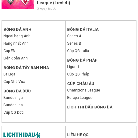
League (Lượt đi)
3 ngày trước
BÓNG ĐÁ ANH
BÓNG ĐÁ ITALIA
Ngoại hạng Anh
Series A
Hạng nhất Anh
Series B
Cúp FA
Cúp QG Italia
Liên đoàn Anh
BÓNG ĐÁ PHÁP
Ligue 1
BÓNG ĐÁ TÂY BAN NHA
La Liga
Cúp QG Pháp
Cúp Nhà Vua
CÚP CHÂU ÂU
Champions League
BÓNG ĐÁ ĐỨC
Bundesliga I
Europa League
Bundesliga II
LỊCH THI ĐẤU BÓNG ĐÁ
Cúp QG Đức
LIÊN HỆ QC