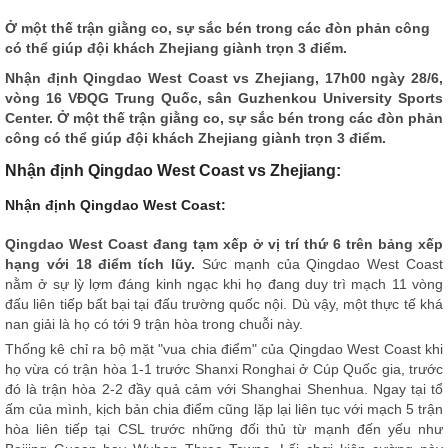
Ở một thế trận giằng co, sự sắc bén trong các đòn phản công
có thể giúp đội khách Zhejiang giành trọn 3 điểm.
Nhận định
Qingdao West Coast vs Zhejiang, 17h00 ngày 28/6,
vòng 16 VĐQG Trung Quốc, sân Guzhenkou University Sports
Center. Ở một thế trận giằng co, sự sắc bén trong các đòn phản
công có thể giúp đội khách Zhejiang giành trọn 3 điểm.
Nhận định Qingdao West Coast vs Zhejiang:
Nhận định Qingdao West Coast:
Qingdao West Coast đang tạm xếp ở vị trí thứ 6 trên bảng xếp
hạng với 18 điểm tích lũy.
Sức mạnh của Qingdao West Coast
nằm ở sự lỳ lợm đáng kinh ngạc khi họ đang duy trì mạch 11 vòng
đấu liên tiếp bất bại tại đấu trường quốc nội. Dù vậy, một thực tế khá
nan giải là họ có tới 9 trận hòa trong chuỗi này.
Thống kê chỉ ra bộ mặt "vua chia điểm" của Qingdao West Coast khi
họ vừa có trận hòa 1-1 trước Shanxi Ronghai ở Cúp Quốc gia, trước
đó là trận hòa 2-2 đầy quả cảm với Shanghai Shenhua. Ngay tại tổ
ấm của mình, kịch bản chia điểm cũng lặp lại liên tục với mạch 5 trận
hòa liên tiếp tại CSL trước những đối thủ từ mạnh đến yếu như