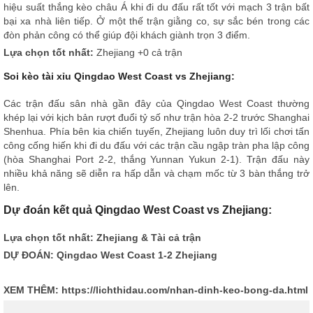
hiệu suất thắng kèo châu Á khi đi du đấu rất tốt với mạch 3 trận bất
bại xa nhà liên tiếp. Ở một thế trận giằng co, sự sắc bén trong các
đòn phản công có thể giúp đội khách giành trọn 3 điểm.
Lựa chọn tốt nhất:
Zhejiang +0 cả trận
Soi kèo tài xỉu Qingdao West Coast vs Zhejiang:
Các trận đấu sân nhà gần đây của Qingdao West Coast thường
khép lại với kịch bản rượt đuổi tỷ số như trận hòa 2-2 trước Shanghai
Shenhua. Phía bên kia chiến tuyến, Zhejiang luôn duy trì lối chơi tấn
công cống hiến khi đi du đấu với các trận cầu ngập tràn pha lập công
(hòa Shanghai Port 2-2, thắng Yunnan Yukun 2-1). Trận đấu này
nhiều khả năng sẽ diễn ra hấp dẫn và chạm mốc từ 3 bàn thắng trở
lên.
Dự đoán kết quả Qingdao West Coast vs Zhejiang:
Lựa chọn tốt nhất: Zhejiang & Tài cả trận
DỰ ĐOÁN: Qingdao West Coast 1-2 Zhejiang
XEM THÊM:
https://lichthidau.com/nhan-dinh-keo-bong-da.html