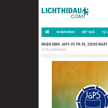
NHẬN ĐỊNH
KẾT QUẢ
Tỷ 
NHẬN ĐỊNH JAPS VS PK-35, 22H30 NGÀY
14:35 | 10/06/2026