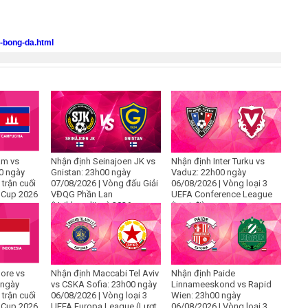
o-bong-da.html
am vs
Nhận định Seinajoen JK vs
Nhận định Inter Turku vs
0 ngày
Gnistan: 23h00 ngày
Vaduz: 22h00 ngày
 trận cuối
07/08/2026 | Vòng đấu Giải
06/08/2026 | Vòng loại 3
 Cup 2026
VĐQG Phần Lan
UEFA Conference League
(Veikkausliiga) 2026
(Lượt đi)
ore vs
Nhận định Maccabi Tel Aviv
Nhận định Paide
 ngày
vs CSKA Sofia: 23h00 ngày
Linnameeskond vs Rapid
 trận cuối
06/08/2026 | Vòng loại 3
Wien: 23h00 ngày
 Cup 2026
UEFA Europa League (Lượt
06/08/2026 | Vòng loại 3