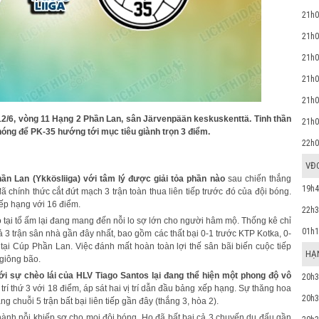
21h0
21h0
21h0
21h0
21h0
2/6, vòng 11 Hạng 2 Phần Lan, sân Järvenpään keskuskenttä. Tinh thần
21h0
hóng để PK-35 hướng tới mục tiêu giành trọn 3 điểm.
22h0
VĐ
n Lan (Ykkösliiga) với tâm lý được giải tỏa phần nào
sau chiến thắng
19h4
ã chính thức cắt đứt mạch 3 trận toàn thua liên tiếp trước đó của đội bóng.
xếp hạng với 16 điểm.
22h3
họ tại tổ ấm lại đang mang đến nỗi lo sợ lớn cho người hâm mộ. Thống kê chỉ
01h1
ả 3 trận sân nhà gần đây nhất, bao gồm các thất bại 0-1 trước KTP Kotka, 0-
 tại Cúp Phần Lan. Việc đánh mất hoàn toàn lợi thế sân bãi biến cuộc tiếp
HẠN
 giông bão.
i sự chèo lái của HLV Tiago Santos lại đang thể hiện một phong độ vô
20h3
rí thứ 3 với 18 điểm, áp sát hai vị trí dẫn đầu bảng xếp hạng. Sự thăng hoa
20h3
 chuỗi 5 trận bất bại liên tiếp gần đây (thắng 3, hòa 2).
hành nỗi khiếp sợ cho mọi đội bóng. Họ đã bất bại cả 3 chuyến du đấu gần