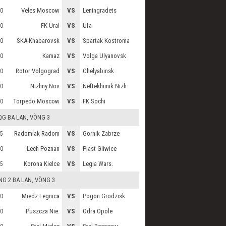
Veles Moscow
VS
Leningradets
0
FK Ural
VS
Ufa
0
SKA-Khabarovsk
VS
Spartak Kostroma
0
Kamaz
VS
Volga Ulyanovsk
0
Rotor Volgograd
VS
Chelyabinsk
0
Nizhny Nov
VS
Neftekhimik Nizh
0
Torpedo Moscow
VS
FK Sochi
0
QG BA LAN
, VÒNG 3
Radomiak Radom
VS
Gornik Zabrze
5
Lech Poznan
VS
Piast Gliwice
0
Korona Kielce
VS
Legia Wars.
5
G 2 BA LAN
, VÒNG 3
Miedz Legnica
VS
Pogon Grodzisk
0
Puszcza Nie.
VS
Odra Opole
0