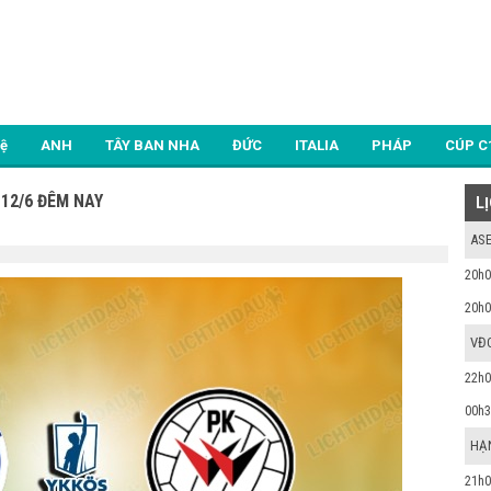
Lệ
ANH
TÂY BAN NHA
ĐỨC
ITALIA
PHÁP
CÚP C
 12/6 ĐÊM NAY
L
ASE
20h0
20h0
VĐ
22h0
00h3
HẠ
21h0