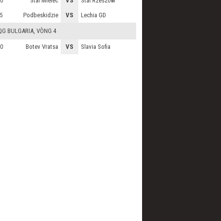
Stal Mielec
VS
Stal Rzeszow
0
Podbeskidzie
VS
Lechia GD
5
QG BULGARIA
, VÒNG 4
Botev Vratsa
VS
Slavia Sofia
0