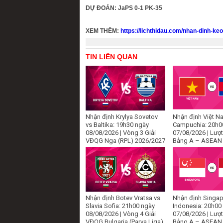
DỰ ĐOÁN: JaPS 0-1 PK-35
XEM THÊM:
https://lichthidau.com/nhan-dinh-ke
TIN LIÊN QUAN
Nhận định Krylya Sovetov
Nhận định Việt N
vs Baltika: 19h30 ngày
Campuchia: 20h0
08/08/2026 | Vòng 3 Giải
07/08/2026 | Lượt
VĐQG Nga (RPL) 2026/2027
Bảng A – ASEAN
Nhận định Botev Vratsa vs
Nhận định Singap
Slavia Sofia: 21h00 ngày
Indonesia: 20h00
08/08/2026 | Vòng 4 Giải
07/08/2026 | Lượt
VĐQG Bulgaria (Parva Liga)
Bảng A – ASEAN