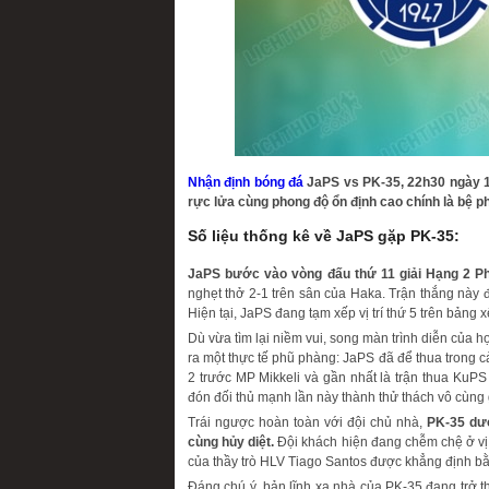
Nhận định bóng đá
JaPS vs PK-35, 22h30 ngày 1
rực lửa cùng phong độ ổn định cao chính là bệ p
Số liệu thống kê về JaPS gặp PK-35:
JaPS bước vào vòng đấu thứ 11 giải Hạng 2 Phầ
nghẹt thở 2-1 trên sân của Haka. Trận thắng này đ
Hiện tại, JaPS đang tạm xếp vị trí thứ 5 trên bảng 
Dù vừa tìm lại niềm vui, song màn trình diễn của 
ra một thực tế phũ phàng: JaPS đã để thua trong c
2 trước MP Mikkeli và gần nhất là trận thua KuPS
đón đối thủ mạnh lần này thành thử thách vô cùng
Trái ngược hoàn toàn với đội chủ nhà,
PK-35 dướ
cùng hủy diệt.
Đội khách hiện đang chễm chệ ở vị t
của thầy trò HLV Tiago Santos được khẳng định bằng
Đáng chú ý, bản lĩnh xa nhà của PK-35 đang trở t