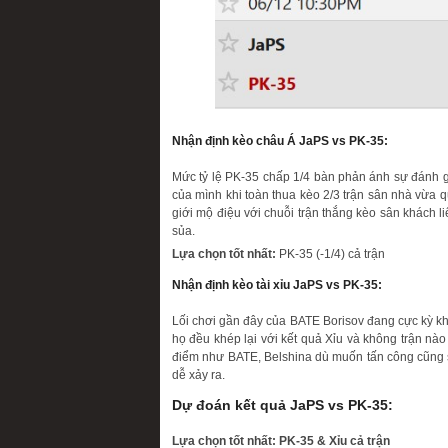
Nhận định kèo châu Á JaPS vs PK-35:
Mức tỷ lệ PK-35 chấp 1/4 bàn phản ánh sự đánh gi
của mình khi toàn thua kèo 2/3 trận sân nhà vừa q
giới mộ điệu với chuỗi trận thắng kèo sân khách l
sủa.
Lựa chọn tốt nhất:
PK-35 (-1/4) cả trận
Nhận định kèo tài xỉu JaPS vs PK-35:
Lối chơi gần đây của BATE Borisov đang cực kỳ kh
họ đều khép lại với kết quả Xỉu và không trận nào
điểm như BATE, Belshina dù muốn tấn công cũng sẽ 
dễ xảy ra.
Dự đoán kết quả JaPS vs PK-35:
Lựa chọn tốt nhất: PK-35 & Xỉu cả trận