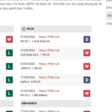
20h3
t phục như 1-0 trước JIPPO và Klubi 04. Tinh thần rực lửa cùng phong độ ổn
01h1
 tiêu giành trọn 3 điểm.
VĐ
21h0