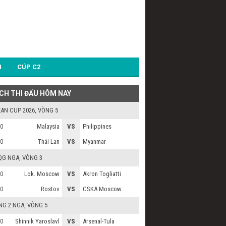
1
CÚP C2
ỊCH THI ĐẤU HÔM NAY
AN CUP 2026
, VÒNG 5
Malaysia
VS
Philippines
0
Thái Lan
VS
Myanmar
0
QG NGA
, VÒNG 3
Lok. Moscow
VS
Akron Togliatti
0
Rostov
VS
CSKA Moscow
0
NG 2 NGA
, VÒNG 5
Shinnik Yaroslavl
VS
Arsenal-Tula
0