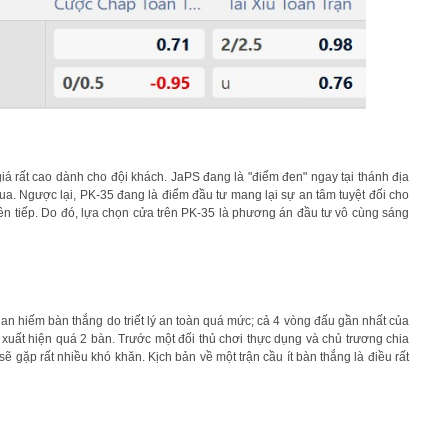
á rất cao dành cho đội khách. JaPS đang là "điểm đen" ngay tại thánh địa
ua. Ngược lại, PK-35 đang là điểm đầu tư mang lại sự an tâm tuyệt đối cho
iên tiếp. Do đó, lựa chọn cửa trên PK-35 là phương án đầu tư vô cùng sáng
an hiếm bàn thắng do triết lý an toàn quá mức; cả 4 vòng đấu gần nhất của
 xuất hiện quá 2 bàn. Trước một đối thủ chơi thực dụng và chủ trương chia
gặp rất nhiều khó khăn. Kịch bản về một trận cầu ít bàn thắng là điều rất