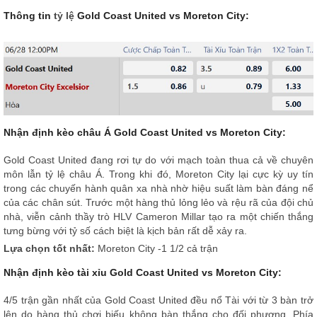
Thông tin
tỷ lệ
Gold Coast United vs Moreton City:
Nhận định kèo châu Á Gold Coast United vs Moreton City:
Gold Coast United đang rơi tự do với mạch toàn thua cả về chuyên
môn lẫn tỷ lệ châu Á. Trong khi đó, Moreton City lại cực kỳ uy tín
trong các chuyến hành quân xa nhà nhờ hiệu suất làm bàn đáng nể
của các chân sút. Trước một hàng thủ lỏng lẻo và rệu rã của đội chủ
nhà, viễn cảnh thầy trò HLV Cameron Millar tạo ra một chiến thắng
tưng bừng với tỷ số cách biệt là kịch bản rất dễ xảy ra.
Lựa chọn tốt nhất:
Moreton City -1 1/2 cả trận
Nhận định kèo tài xỉu Gold Coast United vs Moreton City:
4/5 trận gần nhất của Gold Coast United đều nổ Tài với từ 3 bàn trở
lên do hàng thủ chơi biếu không bàn thắng cho đối phương. Phía