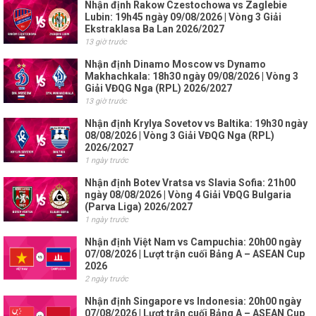
Nhận định Rakow Czestochowa vs Zaglebie
Lubin: 19h45 ngày 09/08/2026 | Vòng 3 Giải
Ekstraklasa Ba Lan 2026/2027
13 giờ trước
Nhận định Dinamo Moscow vs Dynamo
Makhachkala: 18h30 ngày 09/08/2026 | Vòng 3
Giải VĐQG Nga (RPL) 2026/2027
13 giờ trước
Nhận định Krylya Sovetov vs Baltika: 19h30 ngày
08/08/2026 | Vòng 3 Giải VĐQG Nga (RPL)
2026/2027
1 ngày trước
Nhận định Botev Vratsa vs Slavia Sofia: 21h00
ngày 08/08/2026 | Vòng 4 Giải VĐQG Bulgaria
(Parva Liga) 2026/2027
1 ngày trước
Nhận định Việt Nam vs Campuchia: 20h00 ngày
07/08/2026 | Lượt trận cuối Bảng A – ASEAN Cup
2026
2 ngày trước
Nhận định Singapore vs Indonesia: 20h00 ngày
07/08/2026 | Lượt trận cuối Bảng A – ASEAN Cup