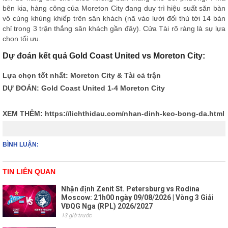
bên kia, hàng công của Moreton City đang duy trì hiệu suất săn bàn
vô cùng khủng khiếp trên sân khách (nã vào lưới đối thủ tới 14 bàn
chỉ trong 3 trận thắng sân khách gần đây). Cửa Tài rõ ràng là sự lựa
chọn tối ưu.
Dự đoán kết quả Gold Coast United vs Moreton City:
Lựa chọn tốt nhất: Moreton City & Tài cả trận
DỰ ĐOÁN: Gold Coast United 1-4 Moreton City
XEM THÊM:
https://lichthidau.com/nhan-dinh-keo-bong-da.html
BÌNH LUẬN:
TIN LIÊN QUAN
Nhận định Zenit St. Petersburg vs Rodina
Moscow: 21h00 ngày 09/08/2026 | Vòng 3 Giải
VĐQG Nga (RPL) 2026/2027
13 giờ trước