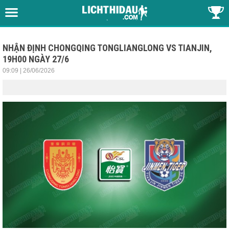
NHẬN ĐỊNH CHONGQING TONGLIANGLONG VS TIANJIN,
19H00 NGÀY 27/6
09:09 | 26/06/2026