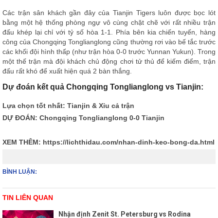
Các trận sân khách gần đây của Tianjin Tigers luôn được bọc lót
bằng một hệ thống phòng ngự vô cùng chặt chẽ với rất nhiều trận
đấu khép lại chỉ với tỷ số hòa 1-1. Phía bên kia chiến tuyến, hàng
công của Chongqing Tonglianglong cũng thường rơi vào bế tắc trước
các khối đội hình thấp (như trận hòa 0-0 trước Yunnan Yukun). Trong
một thế trận mà đội khách chủ động chơi tử thủ để kiếm điểm, trận
đấu rất khó để xuất hiện quá 2 bàn thắng.
Dự đoán kết quả Chongqing Tonglianglong vs Tianjin:
Lựa chọn tốt nhất: Tianjin & Xỉu cả trận
DỰ ĐOÁN: Chongqing Tonglianglong 0-0 Tianjin
XEM THÊM:
https://lichthidau.com/nhan-dinh-keo-bong-da.html
BÌNH LUẬN:
TIN LIÊN QUAN
Nhận định Zenit St. Petersburg vs Rodina