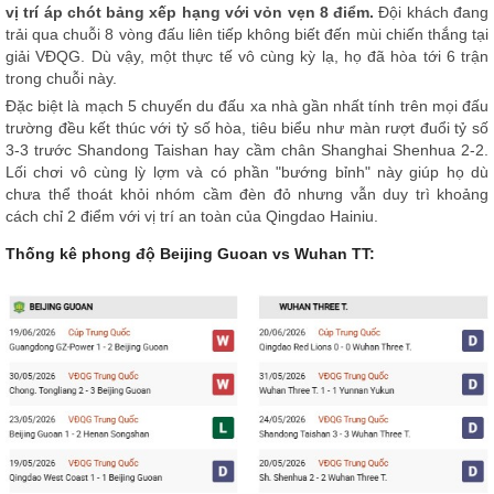
vị trí áp chót bảng xếp hạng với vỏn vẹn 8 điểm.
Đội khách đang
trải qua chuỗi 8 vòng đấu liên tiếp không biết đến mùi chiến thắng tại
giải VĐQG. Dù vậy, một thực tế vô cùng kỳ lạ, họ đã hòa tới 6 trận
trong chuỗi này.
Đặc biệt là mạch 5 chuyến du đấu xa nhà gần nhất tính trên mọi đấu
trường đều kết thúc với tỷ số hòa, tiêu biểu như màn rượt đuổi tỷ số
3-3 trước Shandong Taishan hay cầm chân Shanghai Shenhua 2-2.
Lối chơi vô cùng lỳ lợm và có phần "bướng bỉnh" này giúp họ dù
chưa thể thoát khỏi nhóm cầm đèn đỏ nhưng vẫn duy trì khoảng
cách chỉ 2 điểm với vị trí an toàn của Qingdao Hainiu.
Thống kê phong độ Beijing Guoan vs Wuhan TT: