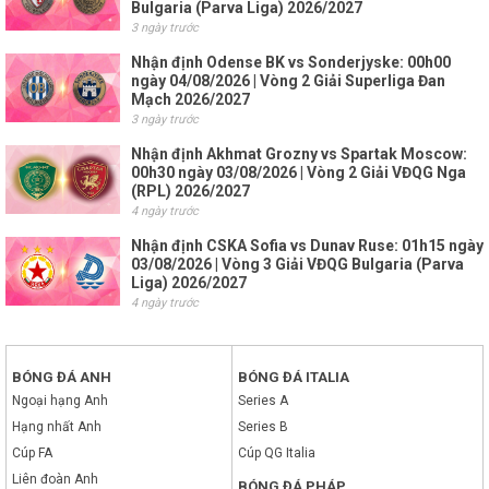
Bulgaria (Parva Liga) 2026/2027
3 ngày trước
Nhận định Odense BK vs Sonderjyske: 00h00
ngày 04/08/2026 | Vòng 2 Giải Superliga Đan
Mạch 2026/2027
3 ngày trước
Nhận định Akhmat Grozny vs Spartak Moscow:
00h30 ngày 03/08/2026 | Vòng 2 Giải VĐQG Nga
(RPL) 2026/2027
4 ngày trước
Nhận định CSKA Sofia vs Dunav Ruse: 01h15 ngày
03/08/2026 | Vòng 3 Giải VĐQG Bulgaria (Parva
Liga) 2026/2027
4 ngày trước
BÓNG ĐÁ ANH
BÓNG ĐÁ ITALIA
Ngoại hạng Anh
Series A
Hạng nhất Anh
Series B
Cúp FA
Cúp QG Italia
Liên đoàn Anh
BÓNG ĐÁ PHÁP