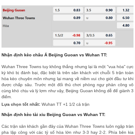
Nhận định kèo châu Á Beijing Guoan vs Wuhan TT:
Wuhan Three Towns tuy không thắng nhưng lại là một "vua hòa" cực
kỳ khó bị đánh bại, đặc biệt là trên sân khách với chuỗi 5 trận toàn
hòa kèo chuyên môn nhưng lại mang về niềm vui cho giới đầu tư khi
được chấp sâu. Trước một đối thủ chơi phòng ngự phản công vô
cùng khó chịu và lỳ lợm như vậy, Beijing Guoan không dễ để giành 3
điểm.
Lựa chọn tốt nhất:
Wuhan TT +1 1/2 cả trận
Nhận định kèo tài xỉu Beijing Guoan vs Wuhan TT:
Các trận sân khách gần đây của Wuhan Three Towns luôn ngập tràn
pha lập công với các tỷ số hòa lớn như 3-3 hay 2-2. Phía bên kia