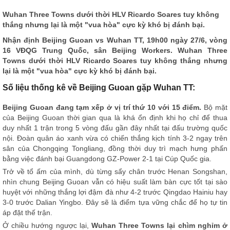
Wuhan Three Towns dưới thời HLV Ricardo Soares tuy không
thắng nhưng lại là một "vua hòa" cực kỳ khó bị đánh bại.
Nhận định
Beijing Guoan vs Wuhan TT, 19h00 ngày 27/6, vòng
16 VĐQG Trung Quốc, sân Beijing Workers. Wuhan Three
Towns dưới thời HLV Ricardo Soares tuy không thắng nhưng
lại là một "vua hòa" cực kỳ khó bị đánh bại.
Số liệu thống kê về Beijing Guoan gặp Wuhan TT:
Beijing Guoan đang tạm xếp ở vị trí thứ 10 với 15 điểm.
Bộ mặt
của Beijing Guoan thời gian qua là khá ổn định khi họ chỉ để thua
duy nhất 1 trận trong 5 vòng đấu gần đây nhất tại đấu trường quốc
nội. Đoàn quân áo xanh vừa có chiến thắng kịch tính 3-2 ngay trên
sân của Chongqing Tongliang, đồng thời duy trì mạch hưng phấn
bằng việc đánh bại Guangdong GZ-Power 2-1 tại Cúp Quốc gia.
Trở về tổ ấm của mình, dù từng sẩy chân trước Henan Songshan,
nhìn chung Beijing Guoan vẫn có hiệu suất làm bàn cực tốt tại sào
huyệt với những thắng lợi đậm đà như 4-2 trước Qingdao Hainiu hay
3-0 trước Dalian Yingbo. Đây sẽ là điểm tựa vững chắc để họ tự tin
áp đặt thế trận.
Ở chiều hướng ngược lại,
Wuhan Three Towns lại chìm nghỉm ở