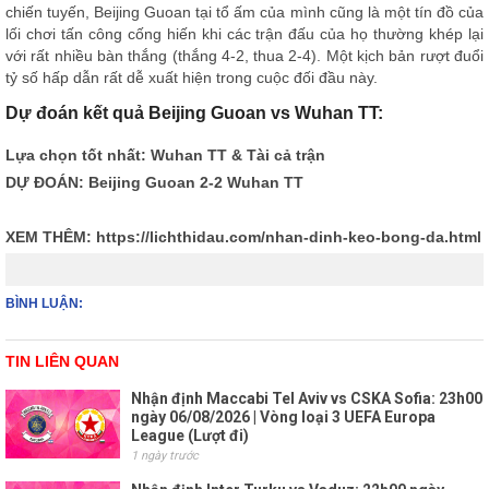
chiến tuyến, Beijing Guoan tại tổ ấm của mình cũng là một tín đồ của
lối chơi tấn công cống hiến khi các trận đấu của họ thường khép lại
với rất nhiều bàn thắng (thắng 4-2, thua 2-4). Một kịch bản rượt đuổi
tỷ số hấp dẫn rất dễ xuất hiện trong cuộc đối đầu này.
Dự đoán kết quả Beijing Guoan vs Wuhan TT:
Lựa chọn tốt nhất: Wuhan TT & Tài cả trận
DỰ ĐOÁN: Beijing Guoan 2-2 Wuhan TT
XEM THÊM:
https://lichthidau.com/nhan-dinh-keo-bong-da.html
BÌNH LUẬN:
TIN LIÊN QUAN
Nhận định Maccabi Tel Aviv vs CSKA Sofia: 23h00
ngày 06/08/2026 | Vòng loại 3 UEFA Europa
League (Lượt đi)
1 ngày trước