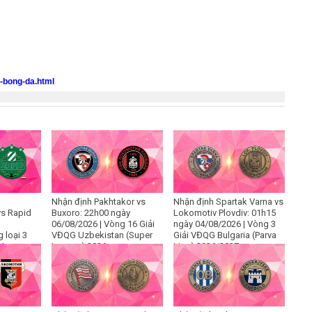
o-bong-da.html
Nhận định Pakhtakor vs
Nhận định Spartak Varna vs
s Rapid
Buxoro: 22h00 ngày
Lokomotiv Plovdiv: 01h15
06/08/2026 | Vòng 16 Giải
ngày 04/08/2026 | Vòng 3
 loại 3
VĐQG Uzbekistan (Super
Giải VĐQG Bulgaria (Parva
 League
League) 2026
Liga) 2026/2027