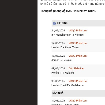
tới thủ đô lần này sẽ là liều thuốc thử hạng nặn
Thống kê phong độ HJK Helsinki vs KuPS: