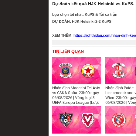
Dự đoán kết quả HJK Helsinki vs KuPS:
Lựa chọn tốt nhất: KuPS & Tài cả trận
DỰ ĐOÁN: HJK Helsinki 2-2 KuPS
XEM THÊM:
https://lichthidau.com/nhan-dinh-ke
TIN LIÊN QUAN
Nhận định Maccabi Tel Aviv
Nhận định Paide
vs CSKA Sofia: 23h00 ngày
Linnameeskond v
06/08/2026 | Vòng loại 3
Wien: 23h00 ngày
UEFA Europa League (Lượt
06/08/2026 | Vòng
đi)
UEFA Conference
(Lượt đi)