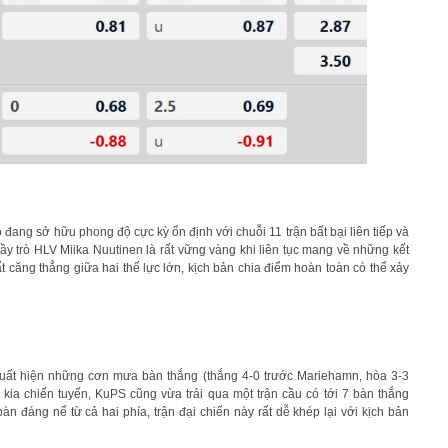
ọ đang sở hữu phong độ cực kỳ ổn định với chuỗi 11 trận bất bại liên tiếp và
ầy trò HLV Miika Nuutinen là rất vững vàng khi liên tục mang về những kết
ất căng thẳng giữa hai thế lực lớn, kịch bản chia điểm hoàn toàn có thể xảy
xuất hiện những cơn mưa bàn thắng (thắng 4-0 trước Mariehamn, hòa 3-3
n kia chiến tuyến, KuPS cũng vừa trải qua một trận cầu có tới 7 bàn thắng
àn đáng nể từ cả hai phía, trận đại chiến này rất dễ khép lại với kịch bản