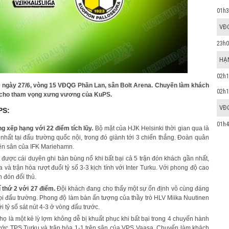
01h3
VĐ
23h0
HẠN
02h1
 ngày 27/6, vòng 15 VĐQG Phần Lan, sân Bolt Arena. Chuyến làm khách
02h1
ặng cho tham vọng xưng vương của KuPS.
VĐ
PS:
01h4
ng xếp hạng với 22 điểm tích lũy.
Bộ mặt của HJK Helsinki thời gian qua là
nhất tại đấu trường quốc nội, trong đó giành tới 3 chiến thắng. Đoàn quân
rên sân của IFK Mariehamn.
 được cái duyên ghi bàn bùng nổ khi bất bại cả 5 trận đón khách gần nhất,
à trận hòa rượt đuổi tỷ số 3-3 kịch tính với Inter Turku. Với phong độ cao
 đón đối thủ.
 thứ 2 với 27 điểm.
Đội khách đang cho thấy một sự ổn định vô cùng đáng
 mọi đấu trường. Phong độ làm bàn ấn tượng của thầy trò HLV Miika Nuutinen
 tỷ số sát nút 4-3 ở vòng đấu trước.
ọ là một kẻ lỳ lợm không dễ bị khuất phục khi bất bại trong 4 chuyến hành
ước TPS Turku và trận hòa 1-1 trên sân của VPS Vaasa. Chuyến làm khách