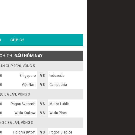
1
CÚP C2
ỊCH THI ĐẤU HÔM NAY
AN CUP 2026
, VÒNG 5
Singapore
VS
Indonesia
0
Việt Nam
VS
Campuchia
0
QG BA LAN
, VÒNG 3
Pogon Szczecin
VS
Motor Lublin
0
Wisla Krakow
VS
Wisla Plock
0
G 2 BA LAN
, VÒNG 3
Polonia Bytom
VS
Pogon Siedlce
0