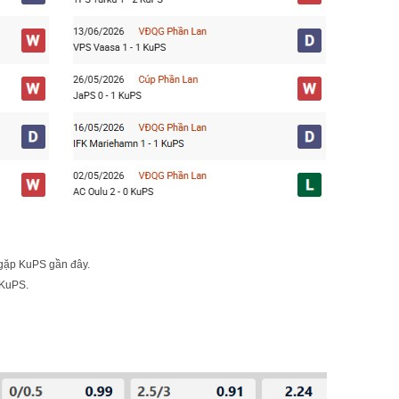
n gặp KuPS gần đây.
 KuPS.