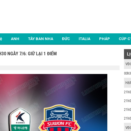
Lệ
ANH
TÂY BAN NHA
ĐỨC
ITALIA
PHÁP
CÚP C
0 NGÀY 7/6: GIỮ LẠI 1 ĐIỂM
L
VĐ
00h3
HẠ
21h0
21h0
21h0
21h0
VĐ