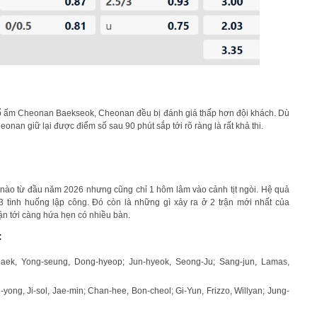
ại tổ ấm Cheonan Baekseok, Cheonan đều bị đánh giá thấp hơn đội khách. Dù
heonan giữ lại được điểm số sau 90 phút sắp tới rõ ràng là rất khả thi.
nào từ đầu năm 2026 nhưng cũng chỉ 1 hôm lâm vào cảnh tịt ngòi. Hệ quả
3 tình huống lập công. Đó còn là những gì xảy ra ở 2 trận mới nhất của
n tới càng hứa hẹn có nhiều bàn.
:
ek, Yong-seung, Dong-hyeop; Jun-hyeok, Seong-Ju; Sang-jun, Lamas,
ong, Ji-sol, Jae-min; Chan-hee, Bon-cheol; Gi-Yun, Frizzo, Willyan; Jung-