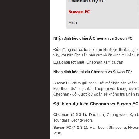
Nhận định kèo châu Á Cheonan vs Suwon FC:
Điều đáng nói: có tới 5/7 trận khi được thi đấu t
vậy, với bản lĩnh sân nhà cực kỳ ổn định thì việc C
Lựa chọn tốt nhất:
Cheonan +1/4 cả trận
Nhận định kèo tài xỉu Cheonan vs Suwon FC:
Suwon FC chưa giữ sạch lưới một trận sân khách 
kéo theo: 6/7 cuộc đấu khép lại với không dưới 
Cheonan - đội được dự đoán sẽ không thua nên trậ
Đội hình dự kiến Cheonan vs Suwon FC
Cheonan (4-2-3-1):
Dae-han; Chang-woo, Kyu-ba
Toungara; Jeong-Yeon.
Suwon FC (4-2-3-1):
Han-been; Shi-yeong, Hyeon-y
Woo.