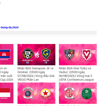
:
o-bong-da.html
am vs
Nhận định Seinajoen JK vs
Nhận định Inter Turku vs
0 ngày
Gnistan: 23h00 ngày
Vaduz: 22h00 ngày
 trận cuối
07/08/2026 | Vòng đấu Giải
06/08/2026 | Vòng loại 3
 Cup 2026
VĐQG Phần Lan
UEFA Conference League
(Veikkausliiga) 2026
(Lượt đi)