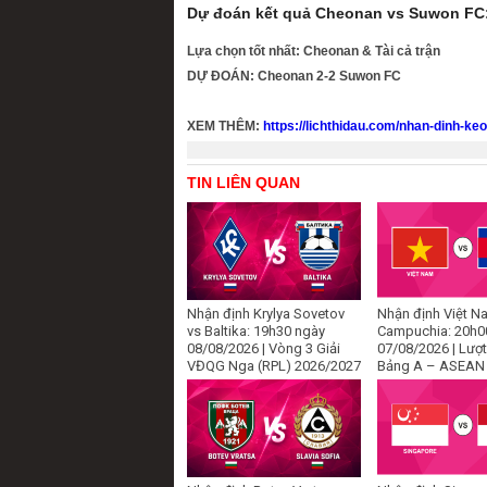
Dự đoán kết quả Cheonan vs Suwon FC
Lựa chọn tốt nhất: Cheonan & Tài cả trận
DỰ ĐOÁN: Cheonan 2-2 Suwon FC
XEM THÊM:
https://lichthidau.com/nhan-dinh-ke
TIN LIÊN QUAN
Nhận định Krylya Sovetov
Nhận định Việt N
vs Baltika: 19h30 ngày
Campuchia: 20h0
08/08/2026 | Vòng 3 Giải
07/08/2026 | Lượt
VĐQG Nga (RPL) 2026/2027
Bảng A – ASEAN