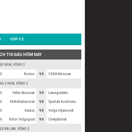
1
CÚP C2
ỊCH THI ĐẤU HÔM NAY
QG NGA
, VÒNG 3
Rostov
VS
CSKA Moscow
0
NG 2 NGA
, VÒNG 5
Veles Moscow
VS
Leningradets
0
SKA-Khabarovsk
VS
Spartak Kostroma
0
Kamaz
VS
Volga Ulyanovsk
0
Rotor Volgograd
VS
Chelyabinsk
0
QG BA LAN
, VÒNG 3