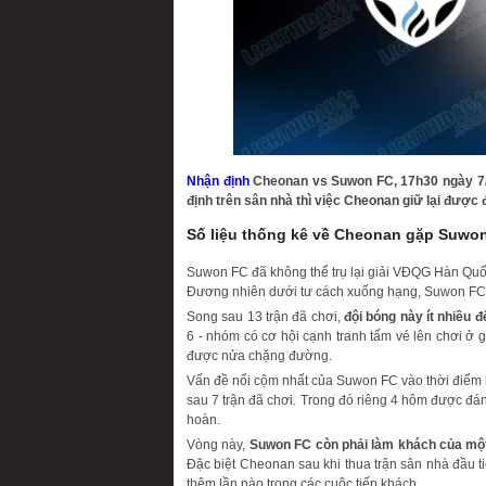
Nhận định
Cheonan vs Suwon FC, 17h30 ngày 7/
định trên sân nhà thì việc Cheonan giữ lại được đ
Số liệu thống kê về Cheonan gặp Suwo
Suwon FC đã không thể trụ lại giải VĐQG Hàn Quốc
Đương nhiên dưới tư cách xuống hạng, Suwon FC 
Song sau 13 trận đã chơi,
đội bóng này ít nhiều đ
6 - nhóm có cơ hội cạnh tranh tấm vé lên chơi ở 
được nửa chặng đường.
Vấn đề nổi cộm nhất của Suwon FC vào thời điểm h
sau 7 trận đã chơi. Trong đó riêng 4 hôm được đán
hoàn.
Vòng này,
Suwon FC còn phải làm khách của một
Đặc biệt Cheonan sau khi thua trận sân nhà đầu ti
thêm lần nào trong các cuộc tiếp khách.