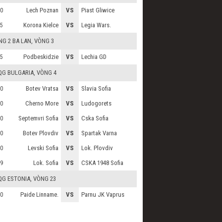
Lech Poznan
VS
Piast Gliwice
0
Korona Kielce
VS
Legia Wars.
5
G 2 BA LAN
, VÒNG 3
Podbeskidzie
VS
Lechia GD
5
QG BULGARIA
, VÒNG 4
Botev Vratsa
VS
Slavia Sofia
0
Cherno More
VS
Ludogorets
0
Septemvri Sofia
VS
Cska Sofia
0
Botev Plovdiv
VS
Spartak Varna
0
Levski Sofia
VS
Lok. Plovdiv
0
Lok. Sofia
VS
CSKA 1948 Sofia
9
QG ESTONIA
, VÒNG 23
Paide Linname.
VS
Parnu JK Vaprus
0