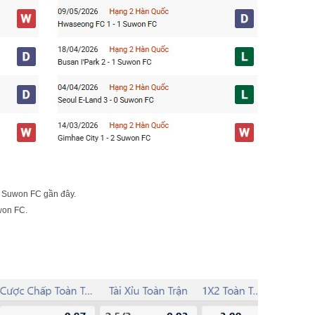
ặp Suwon FC gần đây.
won FC.