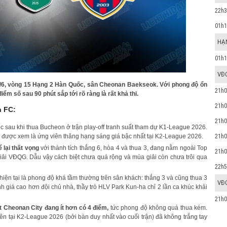
22h3
01h1
HẠN
01h1
VĐ
6, vòng 15 Hạng 2 Hàn Quốc, sân Cheonan Baekseok. Với phong độ ổn
21h0
iểm số sau 90 phút sắp tới rõ ràng là rất khả thi.
21h0
n FC:
21h0
 sau khi thua Bucheon ở trận play-off tranh suất tham dự K1-League 2026.
21h0
được xem là ứng viên thăng hạng sáng giá bậc nhất tại K2-League 2026.
ể lại thất vọng
với thành tích thắng 6, hòa 4 và thua 3, đang nằm ngoài Top
21h0
giải VĐQG. Dẫu vậy cách biệt chưa quá rộng và mùa giải còn chưa trôi qua
22h5
iện tại là phong độ khá tầm thường trên sân khách: thắng 3 và cũng thua 3
VĐ
h giá cao hơn đội chủ nhà, thầy trò HLV Park Kun-ha chỉ 2 lần ca khúc khải
21h0
 Cheonan City đang ít hơn có 4 điểm,
tức phong độ không quá thua kém.
ên tại K2-League 2026 (bởi bàn duy nhất vào cuối trận) đã không trắng tay