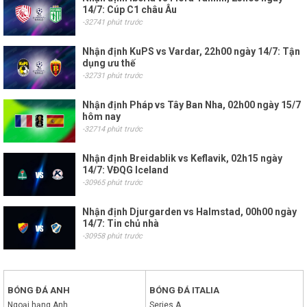
14/7: Cúp C1 châu Âu
-32741 phút trước
Nhận định KuPS vs Vardar, 22h00 ngày 14/7: Tận
dụng ưu thế
-32731 phút trước
Nhận định Pháp vs Tây Ban Nha, 02h00 ngày 15/7
hôm nay
-32714 phút trước
Nhận định Breidablik vs Keflavik, 02h15 ngày
14/7: VĐQG Iceland
-30965 phút trước
Nhận định Djurgarden vs Halmstad, 00h00 ngày
14/7: Tin chủ nhà
-30958 phút trước
BÓNG ĐÁ ANH
BÓNG ĐÁ ITALIA
Ngoại hạng Anh
Series A