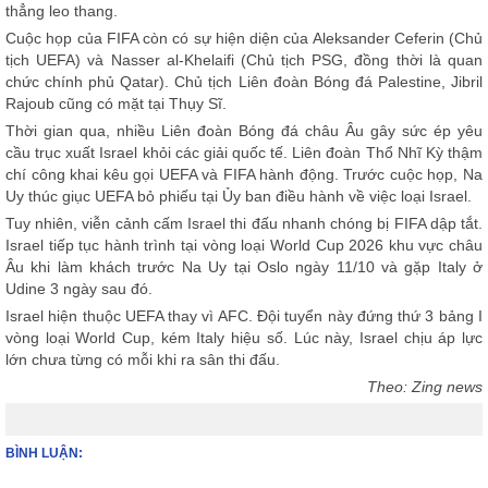
thẳng leo thang.
Cuộc họp của FIFA còn có sự hiện diện của Aleksander Ceferin (Chủ
tịch UEFA) và Nasser al-Khelaifi (Chủ tịch PSG, đồng thời là quan
chức chính phủ Qatar). Chủ tịch Liên đoàn Bóng đá Palestine, Jibril
Rajoub cũng có mặt tại Thụy Sĩ.
Thời gian qua, nhiều Liên đoàn Bóng đá châu Âu gây sức ép yêu
cầu trục xuất Israel khỏi các giải quốc tế. Liên đoàn Thổ Nhĩ Kỳ thậm
chí công khai kêu gọi UEFA và FIFA hành động. Trước cuộc họp, Na
Uy thúc giục UEFA bỏ phiếu tại Ủy ban điều hành về việc loại Israel.
Tuy nhiên, viễn cảnh cấm Israel thi đấu nhanh chóng bị FIFA dập tắt.
Israel tiếp tục hành trình tại vòng loại World Cup 2026 khu vực châu
Âu khi làm khách trước Na Uy tại Oslo ngày 11/10 và gặp Italy ở
Udine 3 ngày sau đó.
Israel hiện thuộc UEFA thay vì AFC. Đội tuyển này đứng thứ 3 bảng I
vòng loại World Cup, kém Italy hiệu số. Lúc này, Israel chịu áp lực
lớn chưa từng có mỗi khi ra sân thi đấu.
Theo: Zing news
BÌNH LUẬN: