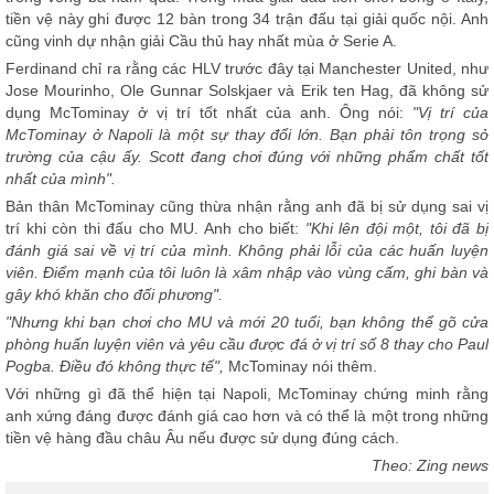
tiền vệ này ghi được 12 bàn trong 34 trận đấu tại giải quốc nội. Anh
cũng vinh dự nhận giải Cầu thủ hay nhất mùa ở Serie A.
Ferdinand chỉ ra rằng các HLV trước đây tại Manchester United, như
Jose Mourinho, Ole Gunnar Solskjaer và Erik ten Hag, đã không sử
dụng McTominay ở vị trí tốt nhất của anh. Ông nói:
"Vị trí của
McTominay ở Napoli là một sự thay đổi lớn. Bạn phải tôn trọng sở
trường của cậu ấy. Scott đang chơi đúng với những phẩm chất tốt
nhất của mình".
Bản thân McTominay cũng thừa nhận rằng anh đã bị sử dụng sai vị
trí khi còn thi đấu cho MU. Anh cho biết:
"Khi lên đội một, tôi đã bị
đánh giá sai về vị trí của mình. Không phải lỗi của các huấn luyện
viên. Điểm mạnh của tôi luôn là xâm nhập vào vùng cấm, ghi bàn và
gây khó khăn cho đối phương".
"Nhưng khi bạn chơi cho MU và mới 20 tuổi, bạn không thể gõ cửa
phòng huấn luyện viên và yêu cầu được đá ở vị trí số 8 thay cho Paul
Pogba. Điều đó không thực tế",
McTominay nói thêm.
Với những gì đã thể hiện tại Napoli, McTominay chứng minh rằng
anh xứng đáng được đánh giá cao hơn và có thể là một trong những
tiền vệ hàng đầu châu Âu nếu được sử dụng đúng cách.
Theo: Zing news