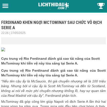
FERDINAND KHEN NGỢI MCTOMINAY SAU CHỨC VÔ ĐỊCH
SERIE A
22:26 | 27/05/2025
Cựu trung vệ Rio Ferdinand đánh giá cao tài năng của Scott
McTominay khi tiền vệ này tỏa sáng tại Serie A.
Cựu trung vệ Rio Ferdinand đánh giá cao tài năng của Scott
McTominay khi tiền vệ này tỏa sáng tại Serie A.
“Nếu tên cậu ấy là McSaucio, thì giá chuyển nhượng sẽ là 100 triệu
bảng. Nhưng bởi vì cậu ấy là Scott McTominay và đến từ Scotland,
không ai nói về mức phí chuyển nhượng khổng lồ, hay sự quan tâm
của Real Madrid với cậu ấy"
, Ferdinand phân tích.
McTominay đã góp công lớn giúp Napoli vô địch Serie A lần thứ hai
trong vòng ba năm qua. Trong mùa giải đầu tiên chơi bóng ở Italy,