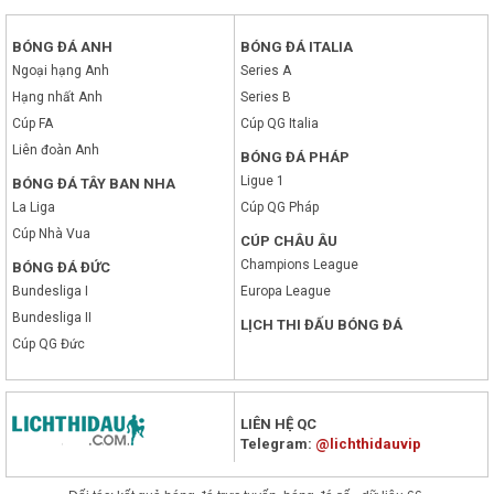
BÓNG ĐÁ ANH
BÓNG ĐÁ ITALIA
Ngoại hạng Anh
Series A
Hạng nhất Anh
Series B
Cúp FA
Cúp QG Italia
Liên đoàn Anh
BÓNG ĐÁ PHÁP
Ligue 1
BÓNG ĐÁ TÂY BAN NHA
La Liga
Cúp QG Pháp
Cúp Nhà Vua
CÚP CHÂU ÂU
Champions League
BÓNG ĐÁ ĐỨC
Bundesliga I
Europa League
Bundesliga II
LỊCH THI ĐẤU BÓNG ĐÁ
Cúp QG Đức
LIÊN HỆ QC
Telegram:
@lichthidauvip
x