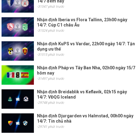
14/7 đêm nay
-31547 phút trước
Nhận định Iberia vs Flora Tallinn, 23h00 ngày
14/7: Cúp C1 châu Âu
-31524 phút trước
Nhận định KuPS vs Vardar, 22h00 ngày 14/7: Tận
dụng ưu thế
-31515 phút trước
Nhận định Pháp vs Tây Ban Nha, 02h00 ngày 15/7
hôm nay
-31497 phút trước
Nhận định Breidablik vs Keflavik, 02h15 ngày
14/7: VĐQG Iceland
-29748 phút trước
Nhận định Djurgarden vs Halmstad, 00h00 ngày
14/7: Tin chủ nhà
-29741 phút trước