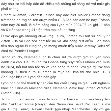
đây như cơ hội hấp dẫn để chiêu mộ những tài năng trẻ với mức giá
phải chăng.
Ernest Nuamah, Corentin Tolisso hay đặc biệt Malick Fofana đang
trở thành những cái tên được nhiều CLB Anh săn đón hè này. Fofana
năm nay 20 tuổi, là điểm sáng của Lyon mùa 2024/25 khi ghi 11 bàn
và 6 kiến tạo trong 41 trận trên mọi đấu trường.
Được định giá khoảng 30-40 triệu euro, Fofana thu hút sự chú ý từ
Aston Villa và Chelsea nhờ tốc độ và khả năng dứt điểm. Bản thân
tiền đạo người Bỉ cũng bày tỏ mong muốn tiếp bước Jeremy Doku để
chơi tại Premier League.
Trong khi đó, Nuamah cũng là chân sút trẻ được giới chuyên môn
đánh giá cao. Cầu thủ người Ghana từng suýt đến Fulham vào mùa
hè 2024, nổi bật nhờ tốc độ và khả năng rê bóng. Với giá trị ước tính
khoảng 20 triệu euro, Nuamah là mục tiêu khả thi cho nhiều CLB
Anh, đặc biệt khi Lyon cần bán gấp.
Lyon còn có thể thanh lý các cầu thủ chất lượng và giàu kinh nghiệm
khác như Ainsley Maitland-Niles, Nemanja Matić hay Jordan Veretout
(Aston Villa).
Trước đó, để giảm nợ, Lyon đã buộc phải bán các ngôi sao hàng đầu
như Said Benrahma (chuyển đến Neom của Saudi Pro League với
giá 15 triệu euro), Rayan Cherki (gia nhập Manchester City với giá