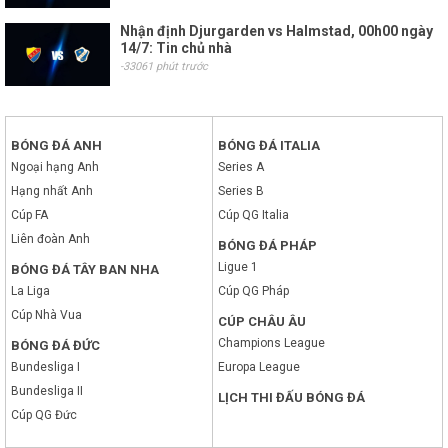
Nhận định Djurgarden vs Halmstad, 00h00 ngày
14/7: Tin chủ nhà
-33061 phút trước
BÓNG ĐÁ ANH
BÓNG ĐÁ ITALIA
Ngoại hạng Anh
Series A
Hạng nhất Anh
Series B
Cúp FA
Cúp QG Italia
Liên đoàn Anh
BÓNG ĐÁ PHÁP
Ligue 1
BÓNG ĐÁ TÂY BAN NHA
La Liga
Cúp QG Pháp
Cúp Nhà Vua
CÚP CHÂU ÂU
Champions League
BÓNG ĐÁ ĐỨC
Bundesliga I
Europa League
Bundesliga II
LỊCH THI ĐẤU BÓNG ĐÁ
Cúp QG Đức